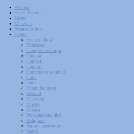
Ancona
Ascoli Piceno
Fermo
Macerata
Pesaro-Urbino
Eventi
Arte e cultura
Benessere
Categorie e luoghi
Cinema
Concerti
Concorsi
Convegni e seminari
Corsi
Danza
Eventi del mese
Festival
Mercatini
Mostre
Musica
Presentazione libri
Religione
Sagra e gastronomia
Teatro