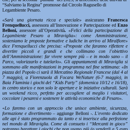
“Salviamo la Regina” promosse dal Circolo Ragusello di
Legambiente Pesaro.
«Sarà una giornata ricca e speciale»
assicurano
Francesca
Frenquellucci,
assessora all’Innovazione e Partecipazione ed
Enzo
Belloni,
assessore all’Operatività
.
«Felici della partecipazione di
Legambiente Pesaro a Miraviglia»: come Amministrazione,
sosteniamo le proposte formative e ludiche in arrivo al Miralfiore»
dice Frenquellucci che precisa: «Proposte che faranno riflettere e
divertire piccoli e grandi e che collimano con l’obiettivo
dell’Amministrazione: far vivere sempre più – e in modo sano – il
Parco, valorizzarlo e tutelarlo». Gli appuntamenti di Miraviglia si
sommano alle manifestazioni in programma nel fine settimana: «In
piazza del Popolo ci sarà il Mercatino Regionale Francese (dal 4 al
7 maggio), a Fiorenzuola di Focara WeNature (6-7 maggio), in
Baia Flaminia i giochi del “Kids Party” (domenica 10/12 e 16/18),
in centro storico e non solo le aperture e le iniziative culturali. Sarà
un weekend ricco, perfetto per accogliere al meglio i visitatori,
coccolare i pesaresi e sostenere le attività economiche di Pesaro».
«
Lo faremo con un approccio che unisce ambiente, sicurezza,
formazione e divertimento –
aggiunge Belloni -.
L’evento dedicato
alle api è stato programmato da tanto e si inserisce alla perfezione
nel mondo di Miraviglia. Come di consueto i “Mercanti in gioco”
potranno barattare i giochi che non usano più (o venderli a 5 euro