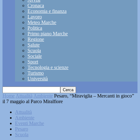
Cronaca
Economia e finanza
Lavoro
Meteo Marche
Politica
Primo piano Marche
Regione
Salute
Scuola
Sociale
Sport
Tecnologia e scienze
Turismo
Università
Home
Attualità
Ambiente
Pesaro, “Miraviglia – Mercanti in gioco”
il 7 maggio al Parco Miralfiore
Attualità
Ambiente
Eventi Marche
Pesaro
Scuola