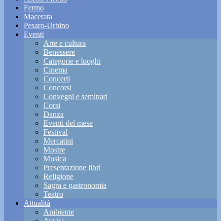
Fermo
Macerata
Pesaro-Urbino
Eventi
Arte e cultura
Benessere
Categorie e luoghi
Cinema
Concerti
Concorsi
Convegni e seminari
Corsi
Danza
Eventi del mese
Festival
Mercatini
Mostre
Musica
Presentazione libri
Religione
Sagra e gastronomia
Teatro
Attualità
Ambiente
Avvisi