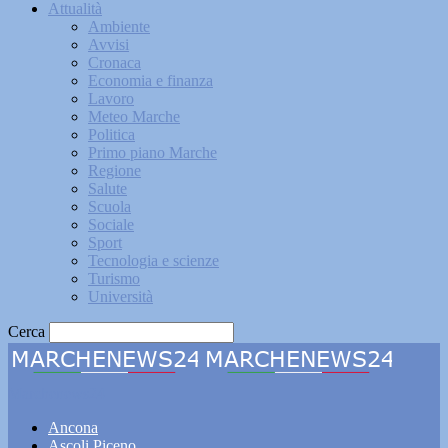
Attualità
Ambiente
Avvisi
Cronaca
Economia e finanza
Lavoro
Meteo Marche
Politica
Primo piano Marche
Regione
Salute
Scuola
Sociale
Sport
Tecnologia e scienze
Turismo
Università
Cerca
Marchenews24
Ancona
Ascoli Piceno