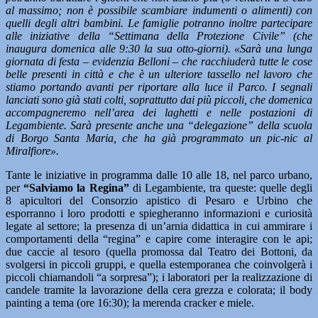
al massimo; non è possibile scambiare indumenti o alimenti) con
quelli degli altri bambini. Le famiglie potranno inoltre partecipare
alle iniziative della “Settimana della Protezione Civile” (che
inaugura domenica alle 9:30 la sua otto-giorni). «Sarà una lunga
giornata di festa – evidenzia Belloni – che racchiuderà tutte le cose
belle presenti in città e che è un ulteriore tassello nel lavoro che
stiamo portando avanti per riportare alla luce il Parco. I segnali
lanciati sono già stati colti, soprattutto dai più piccoli, che domenica
accompagneremo nell’area dei laghetti e nelle postazioni di
Legambiente. Sarà presente anche una “delegazione” della scuola
di Borgo Santa Maria, che ha già programmato un pic-nic al
Miralfiore».
Tante le iniziative in programma dalle 10 alle 18, nel parco urbano,
per
“Salviamo la Regina”
di Legambiente, tra queste: quelle degli
8 apicultori del Consorzio apistico di Pesaro e Urbino che
esporranno i loro prodotti e spiegheranno informazioni e curiosità
legate al settore; la presenza di un’arnia didattica in cui ammirare i
comportamenti della “regina” e capire come interagire con le api;
due caccie al tesoro (quella promossa dal Teatro dei Bottoni, da
svolgersi in piccoli gruppi, e quella estemporanea che coinvolgerà i
piccoli chiamandoli “a sorpresa”); i laboratori per la realizzazione di
candele tramite la lavorazione della cera grezza e colorata; il body
painting a tema (ore 16:30); la merenda cracker e miele.