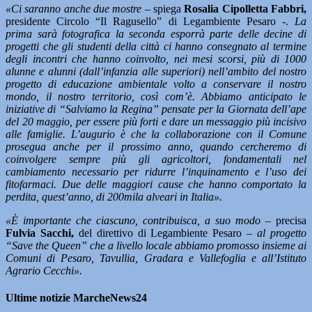
«Ci saranno anche due mostre –
spiega
Rosalia Cipolletta Fabbri,
presidente Circolo “Il Ragusello” di Legambiente Pesaro -.
La
prima sarà fotografica la seconda esporrà parte delle decine di
progetti che gli studenti della città ci hanno consegnato al termine
degli incontri che hanno coinvolto, nei mesi scorsi, più di 1000
alunne e alunni (dall’infanzia alle superiori) nell’ambito del nostro
progetto di educazione ambientale volto a conservare il nostro
mondo, il nostro territorio, così com’è. Abbiamo anticipato le
iniziative di “Salviamo la Regina” pensate per la Giornata dell’ape
del 20 maggio, per essere più forti e dare un messaggio più incisivo
alle famiglie. L’augurio è che la collaborazione con il Comune
prosegua anche per il prossimo anno, quando cercheremo di
coinvolgere sempre più gli agricoltori, fondamentali nel
cambiamento necessario per ridurre l’inquinamento e l’uso dei
fitofarmaci. Due delle maggiori cause che hanno comportato la
perdita, quest’anno, di 200mila alveari in Italia».
«È importante che ciascuno, contribuisca, a suo modo
– precisa
Fulvia Sacchi,
del direttivo di Legambiente Pesaro –
al progetto
“Save the Queen” che a livello locale abbiamo promosso insieme ai
Comuni di Pesaro, Tavullia, Gradara e Vallefoglia e all’Istituto
Agrario Cecchi».
Ultime notizie MarcheNews24