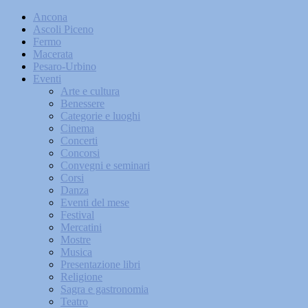
Ancona
Ascoli Piceno
Fermo
Macerata
Pesaro-Urbino
Eventi
Arte e cultura
Benessere
Categorie e luoghi
Cinema
Concerti
Concorsi
Convegni e seminari
Corsi
Danza
Eventi del mese
Festival
Mercatini
Mostre
Musica
Presentazione libri
Religione
Sagra e gastronomia
Teatro