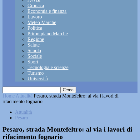
Cronaca
Economia e finanza
Lavoro
Meteo Marche
Politica
Primo piano Marche
Regione
Salute
Scuola
Sociale
Sport
Tecnologia e scienze
Turismo
Università
Home
Attualità
Pesaro, strada Montefeltro: al via i lavori di
rifacimento fognario
Attualità
Pesaro
Pesaro, strada Montefeltro: al via i lavori di
rifacimento fognario