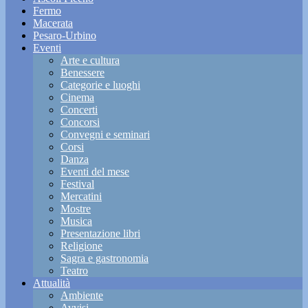
Fermo
Macerata
Pesaro-Urbino
Eventi
Arte e cultura
Benessere
Categorie e luoghi
Cinema
Concerti
Concorsi
Convegni e seminari
Corsi
Danza
Eventi del mese
Festival
Mercatini
Mostre
Musica
Presentazione libri
Religione
Sagra e gastronomia
Teatro
Attualità
Ambiente
Avvisi