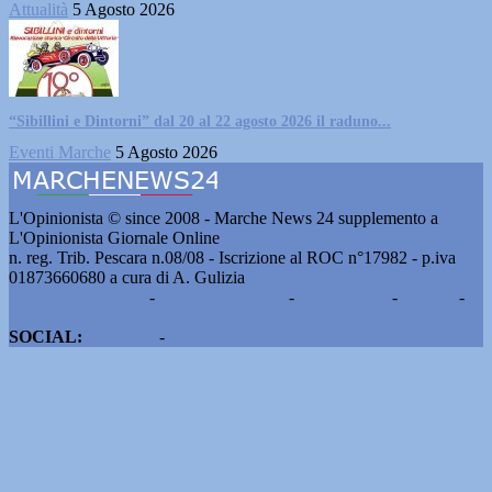
Attualità
5 Agosto 2026
“Sibillini e Dintorni” dal 20 al 22 agosto 2026 il raduno...
Eventi Marche
5 Agosto 2026
L'Opinionista © since 2008 - Marche News 24 supplemento a
L'Opinionista Giornale Online
n. reg. Trib. Pescara n.08/08 - Iscrizione al ROC n°17982 - p.iva
01873660680 a cura di A. Gulizia
Pubblicità e contatti
-
Notizie del giorno
-
Informazioni
-
Privacy
-
Cookie
SOCIAL:
Facebook
-
X