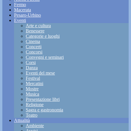
Fermo
Macerata
Pesaro-Urbino
Eventi
Arte e cultura
Benessere
Categorie e luoghi
Cinema
Concerti
Concorsi
Convegni e seminari
Corsi
Danza
Eventi del mese
Festival
Mercatini
Mostre
Musica
Presentazione libri
Religione
Sagra e gastronomia
Teatro
Attualità
Ambiente
Avvisi