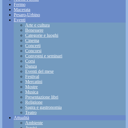
Fermo
Macerata
Pesaro-Urbino
Eventi
Arte e cultura
Benessere
Categorie e luoghi
Cinema
Concerti
Concorsi
Convegni e seminari
Corsi
Danza
Eventi del mese
Festival
Mercatini
Mostre
Musica
Presentazione libri
Religione
Sagra e gastronomia
Teatro
Attualità
Ambiente
Avvisi