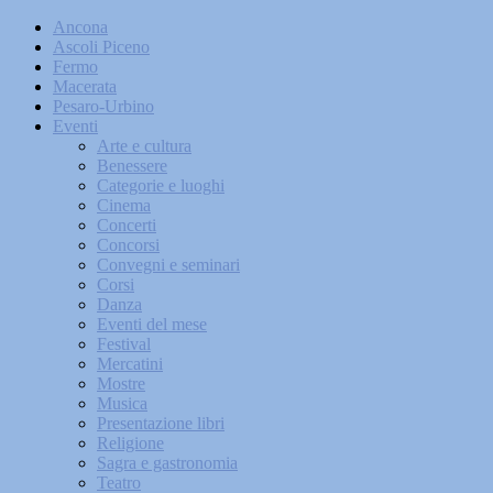
Ancona
Ascoli Piceno
Fermo
Macerata
Pesaro-Urbino
Eventi
Arte e cultura
Benessere
Categorie e luoghi
Cinema
Concerti
Concorsi
Convegni e seminari
Corsi
Danza
Eventi del mese
Festival
Mercatini
Mostre
Musica
Presentazione libri
Religione
Sagra e gastronomia
Teatro