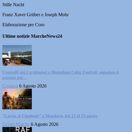
Stille Nacht
Franz Xaver Grüber e Joseph Mohr
Elaborazione per Coro
Ultime notizie MarcheNews24
Controlli dei Carabinieri a Montelago Celtic Festival: segnalate 6
persone per...
Cronaca
6 Agosto 2026
“Caccia al Cinghiale” a Mondavio dal 12 al 15 agosto
Eventi Marche
6 Agosto 2026