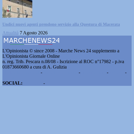
Undici nuovi agenti prendono servizio alla Questura di Macerata
Attualità
7 Agosto 2026
L'Opinionista © since 2008 - Marche News 24 supplemento a
L'Opinionista Giornale Online
n. reg. Trib. Pescara n.08/08 - Iscrizione al ROC n°17982 - p.iva
01873660680 a cura di A. Gulizia
Pubblicità e contatti
-
Notizie del giorno
-
Informazioni
-
Privacy
-
Cookie
SOCIAL:
Facebook
-
X