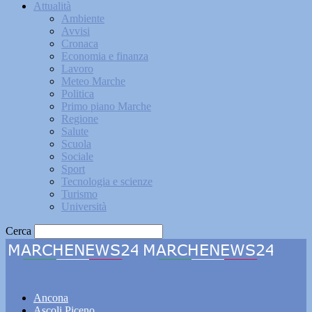
Attualità
Ambiente
Avvisi
Cronaca
Economia e finanza
Lavoro
Meteo Marche
Politica
Primo piano Marche
Regione
Salute
Scuola
Sociale
Sport
Tecnologia e scienze
Turismo
Università
Cerca
Marchenews24
Ancona
Ascoli Piceno