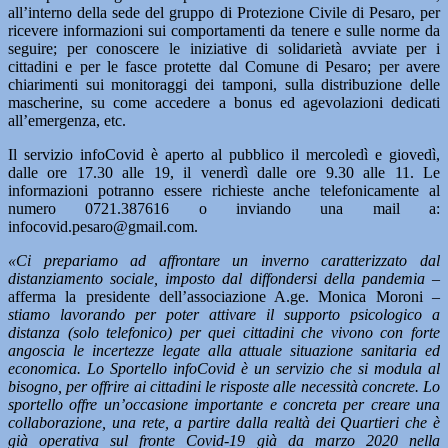
all’interno della sede del gruppo di Protezione Civile di Pesaro, per
ricevere informazioni sui comportamenti da tenere e sulle norme da
seguire; per conoscere le iniziative di solidarietà avviate per i
cittadini e per le fasce protette dal Comune di Pesaro; per avere
chiarimenti sui monitoraggi dei tamponi, sulla distribuzione delle
mascherine, su come accedere a bonus ed agevolazioni dedicati
all’emergenza, etc.
Il servizio infoCovid è aperto al pubblico il mercoledì e giovedì,
dalle ore 17.30 alle 19, il venerdì dalle ore 9.30 alle 11. Le
informazioni potranno essere richieste anche telefonicamente al
numero 0721.387616 o inviando una mail a:
infocovid.pesaro@gmail.com.
«Ci prepariamo ad affrontare un inverno caratterizzato dal
distanziamento sociale, imposto dal diffondersi della pandemia
–
afferma la presidente dell’associazione A.ge. Monica Moroni –
stiamo lavorando per poter attivare il supporto psicologico a
distanza (solo telefonico) per quei cittadini che vivono con forte
angoscia le incertezze legate alla attuale situazione sanitaria ed
economica. Lo Sportello infoCovid è un servizio che si modula al
bisogno, per offrire ai cittadini le risposte alle necessità concrete. Lo
sportello offre un’occasione importante e concreta per creare una
collaborazione, una rete, a partire dalla realtà dei Quartieri che è
già operativa sul fronte Covid-19 già da marzo 2020 nella