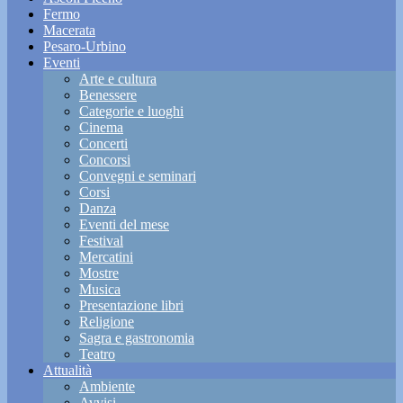
Fermo
Macerata
Pesaro-Urbino
Eventi
Arte e cultura
Benessere
Categorie e luoghi
Cinema
Concerti
Concorsi
Convegni e seminari
Corsi
Danza
Eventi del mese
Festival
Mercatini
Mostre
Musica
Presentazione libri
Religione
Sagra e gastronomia
Teatro
Attualità
Ambiente
Avvisi