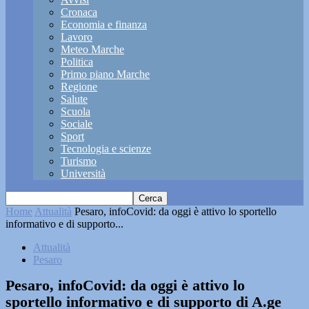
Cronaca
Economia e finanza
Lavoro
Meteo Marche
Politica
Primo piano Marche
Regione
Salute
Scuola
Sociale
Sport
Tecnologia e scienze
Turismo
Università
Home
Attualità
Pesaro, infoCovid: da oggi è attivo lo sportello
informativo e di supporto...
Attualità
Pesaro
Pesaro, infoCovid: da oggi è attivo lo
sportello informativo e di supporto di A.ge