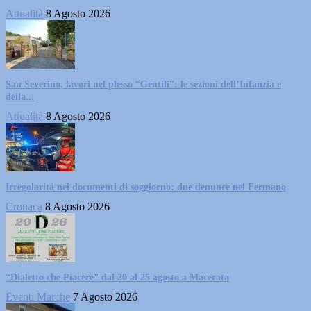
Attualità
8 Agosto 2026
San Severino, lavori nel plesso “Gentili”: le sezioni dell’Infanzia e
della...
Attualità
8 Agosto 2026
Irregolarità nei documenti di soggiorno: due denunce nel Fermano
Cronaca
8 Agosto 2026
“Dialetto che Piacere” dal 20 al 25 agosto a Macerata
Eventi Marche
7 Agosto 2026