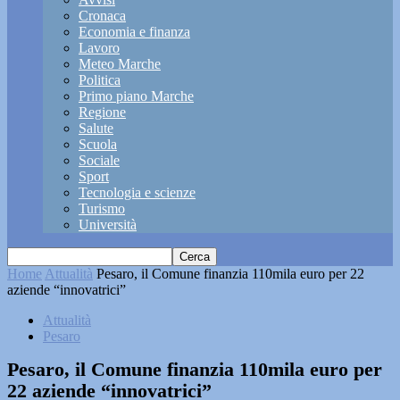
Cronaca
Economia e finanza
Lavoro
Meteo Marche
Politica
Primo piano Marche
Regione
Salute
Scuola
Sociale
Sport
Tecnologia e scienze
Turismo
Università
Home
Attualità
Pesaro, il Comune finanzia 110mila euro per 22
aziende “innovatrici”
Attualità
Pesaro
Pesaro, il Comune finanzia 110mila euro per
22 aziende “innovatrici”