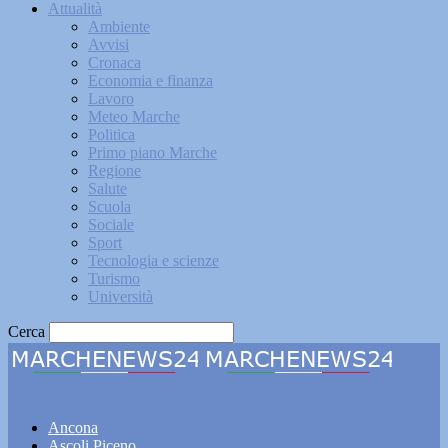
Attualità
Ambiente
Avvisi
Cronaca
Economia e finanza
Lavoro
Meteo Marche
Politica
Primo piano Marche
Regione
Salute
Scuola
Sociale
Sport
Tecnologia e scienze
Turismo
Università
Cerca
Marchenews24
Ancona
Ascoli Piceno