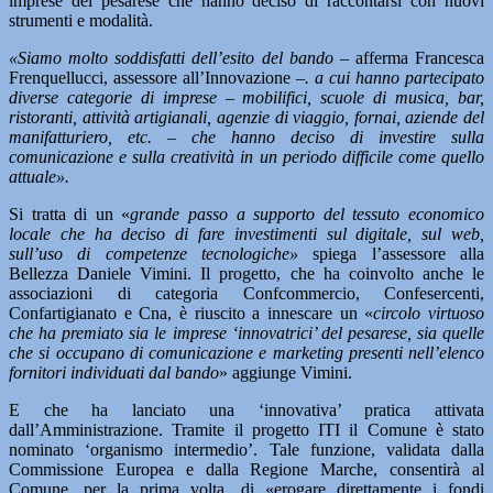
imprese del pesarese che hanno deciso di raccontarsi con nuovi
strumenti e modalità.
«Siamo molto soddisfatti dell’esito del bando –
afferma Francesca
Frenquellucci, assessore all’Innovazione –
. a cui hanno partecipato
diverse categorie di imprese – mobilifici, scuole di musica, bar,
ristoranti, attività artigianali, agenzie di viaggio, fornai, aziende del
manifatturiero, etc. – che hanno deciso di investire sulla
comunicazione e sulla creatività in un periodo difficile come quello
attuale».
Si tratta di un «
grande passo a supporto del tessuto economico
locale che ha deciso di fare investimenti sul digitale, sul web,
sull’uso di competenze tecnologiche»
spiega l’assessore alla
Bellezza Daniele Vimini. Il progetto, che ha coinvolto anche le
associazioni di categoria Confcommercio, Confesercenti,
Confartigianato e Cna, è riuscito a innescare un «
circolo virtuoso
che ha premiato sia le imprese ‘innovatrici’ del pesarese, sia quelle
che si occupano di comunicazione e marketing presenti nell’elenco
fornitori individuati dal bando
» aggiunge Vimini.
E che ha lanciato una ‘innovativa’ pratica attivata
dall’Amministrazione. Tramite il progetto ITI il Comune è stato
nominato ‘organismo intermedio’. Tale funzione, validata dalla
Commissione Europea e dalla Regione Marche, consentirà al
Comune, per la prima volta, di «erogare direttamente i fondi