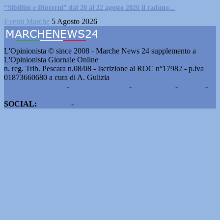
“Sibillini e Dintorni” dal 20 al 22 agosto 2026 il raduno...
Eventi Marche
5 Agosto 2026
L'Opinionista © since 2008 - Marche News 24 supplemento a
L'Opinionista Giornale Online
n. reg. Trib. Pescara n.08/08 - Iscrizione al ROC n°17982 - p.iva
01873660680 a cura di A. Gulizia
Pubblicità e contatti
-
Notizie del giorno
-
Informazioni
-
Privacy
-
Cookie
SOCIAL:
Facebook
-
X