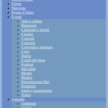
Fermo
Macerata
Pesaro-Urbino
Eventi
Arte e cultura
Benessere
Categorie e luoghi
Cinema
Concerti
Concorsi
Convegni e seminari
Corsi
Danza
Eventi del mese
Festival
Mercatini
Mostre
Musica
Presentazione libri
Religione
Sagra e gastronomia
Teatro
Attualità
Ambiente
Avvisi