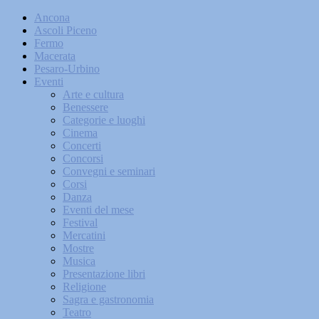
Ancona
Ascoli Piceno
Fermo
Macerata
Pesaro-Urbino
Eventi
Arte e cultura
Benessere
Categorie e luoghi
Cinema
Concerti
Concorsi
Convegni e seminari
Corsi
Danza
Eventi del mese
Festival
Mercatini
Mostre
Musica
Presentazione libri
Religione
Sagra e gastronomia
Teatro