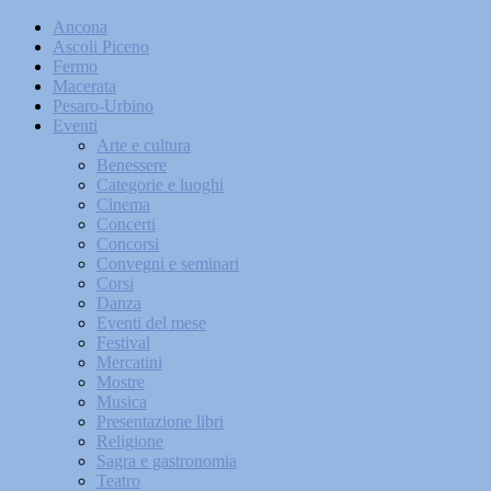
Ancona
Ascoli Piceno
Fermo
Macerata
Pesaro-Urbino
Eventi
Arte e cultura
Benessere
Categorie e luoghi
Cinema
Concerti
Concorsi
Convegni e seminari
Corsi
Danza
Eventi del mese
Festival
Mercatini
Mostre
Musica
Presentazione libri
Religione
Sagra e gastronomia
Teatro