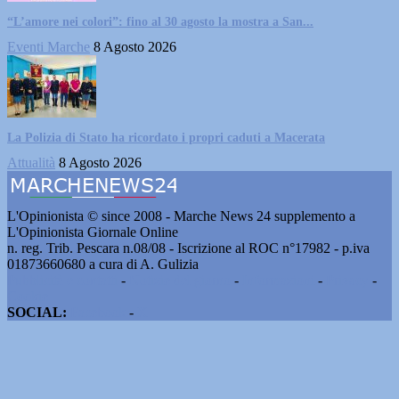
“L’amore nei colori”: fino al 30 agosto la mostra a San...
Eventi Marche
8 Agosto 2026
La Polizia di Stato ha ricordato i propri caduti a Macerata
Attualità
8 Agosto 2026
L'Opinionista © since 2008 - Marche News 24 supplemento a
L'Opinionista Giornale Online
n. reg. Trib. Pescara n.08/08 - Iscrizione al ROC n°17982 - p.iva
01873660680 a cura di A. Gulizia
Pubblicità e contatti
-
Notizie del giorno
-
Informazioni
-
Privacy
-
Cookie
SOCIAL:
Facebook
-
X