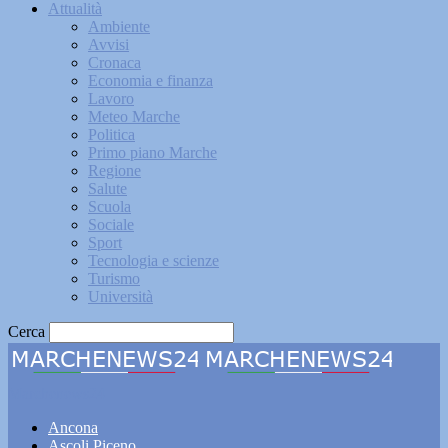
Attualità
Ambiente
Avvisi
Cronaca
Economia e finanza
Lavoro
Meteo Marche
Politica
Primo piano Marche
Regione
Salute
Scuola
Sociale
Sport
Tecnologia e scienze
Turismo
Università
Cerca
Marchenews24
Ancona
Ascoli Piceno