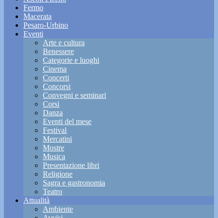
Fermo
Macerata
Pesaro-Urbino
Eventi
Arte e cultura
Benessere
Categorie e luoghi
Cinema
Concerti
Concorsi
Convegni e seminari
Corsi
Danza
Eventi del mese
Festival
Mercatini
Mostre
Musica
Presentazione libri
Religione
Sagra e gastronomia
Teatro
Attualità
Ambiente
Avvisi