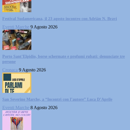
Festival Sudamericana, il 23 agosto incontro con Adrián N. Bravi
Eventi Marche
9 Agosto 2026
Porto Sant’Elpidio, borse schermate e profumi rubati: denunciate tre
persone
Cronaca
9 Agosto 2026
San Severino Marche, a “Incontri con l’autore” Luca D’Aprile
Eventi Marche
8 Agosto 2026