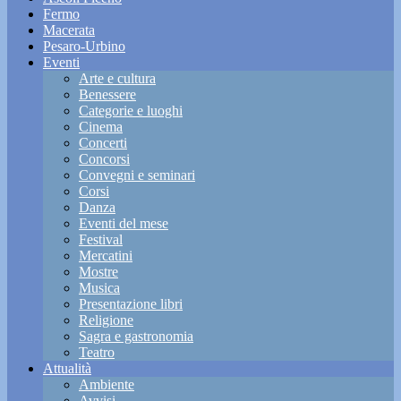
Fermo
Macerata
Pesaro-Urbino
Eventi
Arte e cultura
Benessere
Categorie e luoghi
Cinema
Concerti
Concorsi
Convegni e seminari
Corsi
Danza
Eventi del mese
Festival
Mercatini
Mostre
Musica
Presentazione libri
Religione
Sagra e gastronomia
Teatro
Attualità
Ambiente
Avvisi