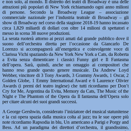
e non solo, al mondo. Il distretto dei teatri di Broadway è una delle
attrazioni più popolari di New York richiamando ogni anno milioni
di persone. Secondo la Broadway League – associazione
commerciale nazionale per l’industria teatrale di Broadway – gli
show di Broadway nel corso della stagione 2018-19 hanno incassato
circa 1,829 miliardi di dollari con oltre 14 milioni di spettatori e
messo in scena 38 nuove produzioni.
La serata ruoterà attorno ai pezzi amati dal grande pubblico dove il
suono dell’orchestra diretta per l’occasione da Giancarlo De
Lorenzo si accompagnerà all’energetica e coinvolgente voce di
Clarissa Vichi spaziando da New York New York a Cats, da Roberta
a Evita senza dimenticare i classici Funny girl e Il Fantasma
dell’opera. Sarà, quindi, anche un omaggio ai compositori che
hanno reso grande questo genere musicale. Da Andrew Loyd
Webber, vincitore di 3 Tony Awards, 3 Grammy Awards, 1 Oscar, 2
Golden Globe, 1 Emmy International Award e 6 Laurence Olivier
Awards (i premi del teatro inglese) che tutti ricordiamo per Don’t
Cry for Me, Argentina da Evita, Memory da Cats, The Music of the
Night e The Phantom of the Opera da Il fantasma dell’Opera solo
per citare alcuni dei suoi grandi successi.
A George Gershwin, considerato l’iniziatore del musical statunitense
e la cui opera spazia dalla musica colta al jazz; tra le sue opere più
note ricordiamo Rapsodia in blu, Un americano a Parigi e Porgy and
Bess. Ad un paradigma dei direttori d’orchestra, il grandissimo,