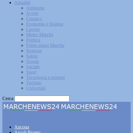
Attualità
Ambiente
Avvisi
Cronaca
Economia e finanza
Lavoro
Meteo Marche
Politica
Primo piano Marche
Regione
Salute
Scuola
Sociale
Sport
Tecnologia e scienze
Turismo
Università
Cerca
Marchenews24
Ancona
Ascoli Piceno