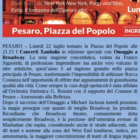
PESARO – Lunedì 22 luglio tornano in Piazza del Popolo alle
21.15 I
Concerti Xanitalia
in edizione speciale con
Omaggio a
Broadway
. La nota stagione concertistica, voluta da Franco
Signoretti, di professione imprenditore ma anche vero vulcano di
idee artistiche, quest’anno è ad ingresso gratuito nella piazza
principale di Pesaro, trasformando l’impossibilità di utilizzare Rocca
Costanza nell’opportunità di offrire due appuntamenti di grandissima
qualità alla città. Come sempre la cura degli spettacoli è stata affidata
all’Orchestra Sinfonica G. Rossini con il supporto del Comune di
Pesaro – Assessorato alla Bellezza.
Dopo il successo dell’Omaggio a Michael Jackson lunedì prossimo
la magia prosegue con quanto di meglio Broadway ha prodotto.
Ricordiamo che Broadway theatre, comunemente detta
semplicemente Broadway, è la porzione dell’omonima avenue di
Manhattan che ospita, considerando anche le strade adiacenti, oltre
40 teatri e assieme alla zona del West End londinese, indica, per
antonomasia, la maggiore concentrazione di teatri di lingua inglese,