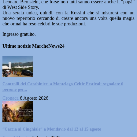
Leonard Bernstein, che forse non tutti sanno essere anche il “papà”
di West Side Story.
Una serata unica, quindi, con la Rossini che si misurerà con un
nuovo repertorio cercando di creare ancora una volta quella magia
che ormai ha reso celebri le sue produzioni.
Ingresso gratuito.
Ultime notizie MarcheNews24
Controlli dei Carabinieri a Montelago Celtic Festival: segnalate 6
persone per...
Cronaca
6 Agosto 2026
“Caccia al Cinghiale” a Mondavio dal 12 al 15 agosto