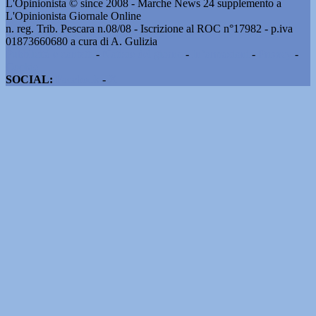
L'Opinionista © since 2008 - Marche News 24 supplemento a
L'Opinionista Giornale Online
n. reg. Trib. Pescara n.08/08 - Iscrizione al ROC n°17982 - p.iva
01873660680 a cura di A. Gulizia
Pubblicità e contatti
-
Notizie del giorno
-
Informazioni
-
Privacy
-
Cookie
SOCIAL:
Facebook
-
X