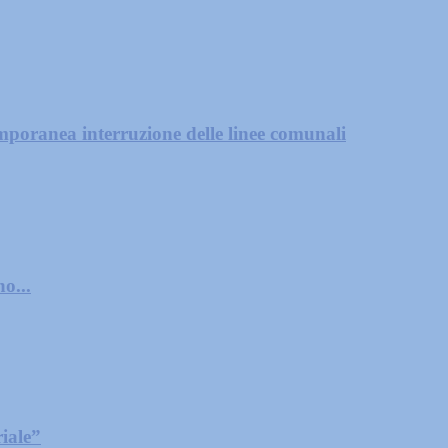
mporanea interruzione delle linee comunali
o...
iale”