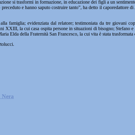
zione si trasformi in formazione, in educazione dei figli a un sentimento 
o preceduto e hanno saputo costruire tanto”, ha detto il caporedattore di
lla famiglia; evidenziata dal relatore; testimoniata da tre giovani c
i XXIII, la cui casa ospita persone in situazioni di bisogno; Stefano e
aria Elda della Fraternità San Francesco, la cui vita è stata trasformata 
tolucci.
l Nera