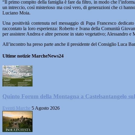
“Il primo compito della famiglia è fare da filtro, in modo che l’informa
un intreccio, così misterioso ma così vero, di generazioni che ci hann
Luciano Moia.
Una positività contenuta nel messaggio di Papa Francesco dedicato a
raccontato la loro esperienza: Roberto e Ivana della Comunità Giovann
per assistere Andrea e altre persone in stato vegetativo; Alessandro e M
All’incontro ha preso parte anche il presidente del Consiglio Luca Bar
Ultime notizie MarcheNews24
Quinto Forum della Montagna a Castelsantangelo su
Eventi Marche
5 Agosto 2026