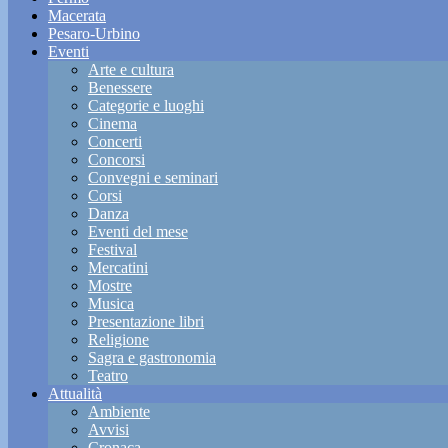
Macerata
Pesaro-Urbino
Eventi
Arte e cultura
Benessere
Categorie e luoghi
Cinema
Concerti
Concorsi
Convegni e seminari
Corsi
Danza
Eventi del mese
Festival
Mercatini
Mostre
Musica
Presentazione libri
Religione
Sagra e gastronomia
Teatro
Attualità
Ambiente
Avvisi
Cronaca