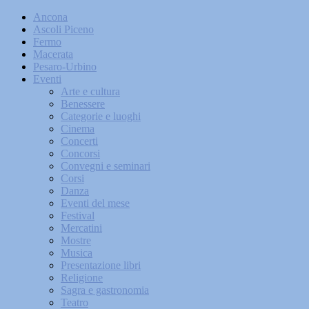
Ancona
Ascoli Piceno
Fermo
Macerata
Pesaro-Urbino
Eventi
Arte e cultura
Benessere
Categorie e luoghi
Cinema
Concerti
Concorsi
Convegni e seminari
Corsi
Danza
Eventi del mese
Festival
Mercatini
Mostre
Musica
Presentazione libri
Religione
Sagra e gastronomia
Teatro