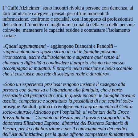
I “Caffè Alzheimer” sono incontri rivolti a persone con demenza, ai
loro familiari e caregiver, pensati per offrire momenti di
informazione, confronto e socialità, con il supporto di professionisti
del settore. L’obiettivo è migliorare la qualità della vita delle persone
coinvolte, mantenere le capacità residue e contrastare l’isolamento
sociale.
«Questi appuntamenti
– aggiungono Biancani e Pandolfi –
rappresentano uno spazio sicuro in cui le famiglie possono
riconoscersi, uscire dall’isolamento e superare quel senso di
chiusura o difficoltà a condividere il proprio vissuto che spesso
accompagna la malattia. È proprio nella relazione e nello scambio
che si costruisce una rete di sostegno reale e duratura».
«Sono un’esperienza preziosa: tengono insieme il sostegno alla
persona con demenza e l’attenzione alla famiglia, che è parte
essenziale del percorso di cura. In questi incontri le famiglie trovano
ascolto, competenze e soprattutto la possibilità di non sentirsi sole»
prosegue Pandolfi prima di rivolgere
«un ringraziamento al Centro
socio-culturale Adriatico per l’ospitalità, ai volontari della Croce
Rossa Italiana – Comitato di Pesaro per il prezioso supporto, alla
dottoressa Elisabetta Esposto, direttrice del Distretto Sanitario di
Pesaro, per la collaborazione e per il coinvolgimento dei medici
dell’Ast all’iniziativa, per la quale offrono competenze fondamentali