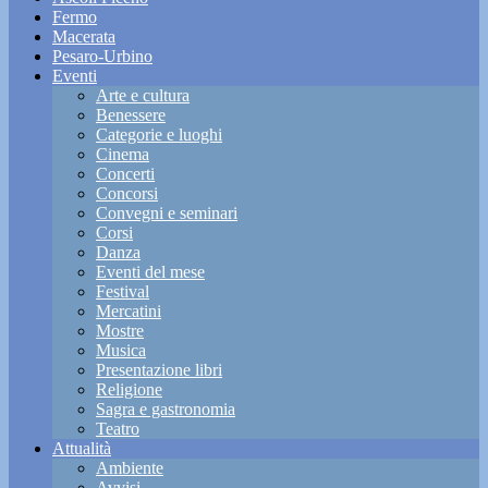
Fermo
Macerata
Pesaro-Urbino
Eventi
Arte e cultura
Benessere
Categorie e luoghi
Cinema
Concerti
Concorsi
Convegni e seminari
Corsi
Danza
Eventi del mese
Festival
Mercatini
Mostre
Musica
Presentazione libri
Religione
Sagra e gastronomia
Teatro
Attualità
Ambiente
Avvisi