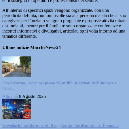
ed il sostegno di operatori e professionisti del settore.
All’interno di specifici spazi vengono organizzate, con una
periodicità definita, riunioni rivolte sia alla persona malata che al suo
caregiver: per l’anziano vengono progettate e proposte attività mirate
e stimolanti, mentre per il familiare sono organizzate conferenze e
incontri informativi e divulgativi, articolati ogni volta intorno ad una
tematica differente.
Ultime notizie MarcheNews24
San Severino, lavori nel plesso “Gentili”: le sezioni dell’Infanzia e
della...
Attualità
8 Agosto 2026
Irregolarità nei documenti di soggiorno: due denunce nel Fermano