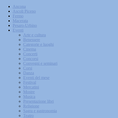
Ancona
Ascoli Piceno
Fermo
Macerata
Pesaro-Urbino
Eventi
Arte e cultura
Benessere
Categorie e luoghi
Cinema
Concerti
Concorsi
Convegni e seminari
Corsi
Danza
Eventi del mese
Festival
Mercatini
Mostre
Musica
Presentazione libri
Religione
Sagra e gastronomia
Teatro