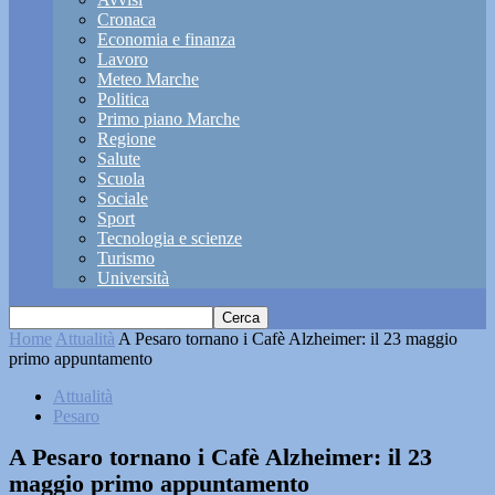
Cronaca
Economia e finanza
Lavoro
Meteo Marche
Politica
Primo piano Marche
Regione
Salute
Scuola
Sociale
Sport
Tecnologia e scienze
Turismo
Università
Home
Attualità
A Pesaro tornano i Cafè Alzheimer: il 23 maggio
primo appuntamento
Attualità
Pesaro
A Pesaro tornano i Cafè Alzheimer: il 23
maggio primo appuntamento