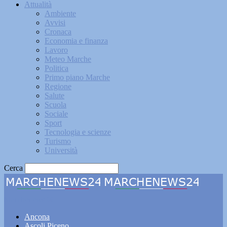
Attualità
Ambiente
Avvisi
Cronaca
Economia e finanza
Lavoro
Meteo Marche
Politica
Primo piano Marche
Regione
Salute
Scuola
Sociale
Sport
Tecnologia e scienze
Turismo
Università
Cerca
Marchenews24
Ancona
Ascoli Piceno