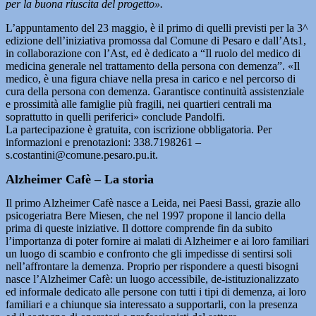
per la buona riuscita del progetto».
L’appuntamento del 23 maggio, è il primo di quelli previsti per la 3^
edizione dell’iniziativa promossa dal Comune di Pesaro e dall’Ats1,
in collaborazione con l’Ast, ed è dedicato a “Il ruolo del medico di
medicina generale nel trattamento della persona con demenza”. «Il
medico, è una figura chiave nella presa in carico e nel percorso di
cura della persona con demenza. Garantisce continuità assistenziale
e prossimità alle famiglie più fragili, nei quartieri centrali ma
soprattutto in quelli periferici» conclude Pandolfi.
La partecipazione è gratuita, con iscrizione obbligatoria. Per
informazioni e prenotazioni: 338.7198261 –
s.costantini@comune.pesaro.pu.it.
Alzheimer Cafè – La storia
Il primo Alzheimer Cafè nasce a Leida, nei Paesi Bassi, grazie allo
psicogeriatra Bere Miesen, che nel 1997 propone il lancio della
prima di queste iniziative. Il dottore comprende fin da subito
l’importanza di poter fornire ai malati di Alzheimer e ai loro familiari
un luogo di scambio e confronto che gli impedisse di sentirsi soli
nell’affrontare la demenza. Proprio per rispondere a questi bisogni
nasce l’Alzheimer Cafè: un luogo accessibile, de-istituzionalizzato
ed informale dedicato alle persone con tutti i tipi di demenza, ai loro
familiari e a chiunque sia interessato a supportarli, con la presenza