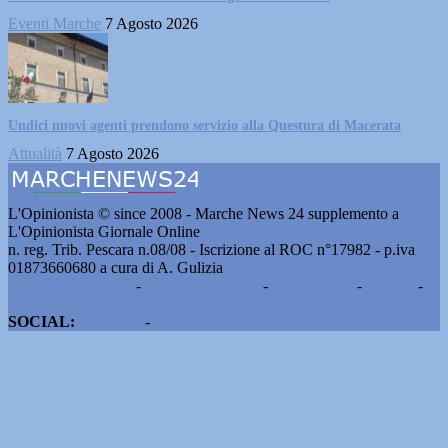
Eventi Marche
7 Agosto 2026
Undici nuovi agenti prendono servizio alla Questura di Macerata
Attualità
7 Agosto 2026
L'Opinionista © since 2008 - Marche News 24 supplemento a
L'Opinionista Giornale Online
n. reg. Trib. Pescara n.08/08 - Iscrizione al ROC n°17982 - p.iva
01873660680 a cura di A. Gulizia
Pubblicità e contatti
-
Notizie del giorno
-
Informazioni
-
Privacy
-
Cookie
SOCIAL:
Facebook
-
X