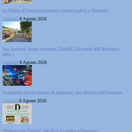
La Polizia di Stato ha ricordato i propri caduti a Macerata
Attualità
8 Agosto 2026
San Severino, lavori nel plesso “Gentili”: le sezioni dell’Infanzia e
della...
Attualità
8 Agosto 2026
Irregolarità nei documenti di soggiorno: due denunce nel Fermano
Cronaca
8 Agosto 2026
“Dialetto che Piacere” dal 20 al 25 agosto a Macerata