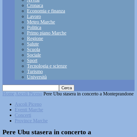
Cronaca
Economia e finanza
Lavoro
Meteo Marche
Politica
Primo piano Marche
Regione
Salute
Scuola
Sociale
Sport
Tecnologia e scienze
Turismo
Università
Home
Ascoli Piceno
Pere Ubu stasera in concerto a Monteprandone
Ascoli Piceno
Eventi Marche
Concerti
Province Marche
Pere Ubu stasera in concerto a