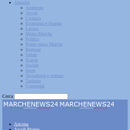
Attualità
Ambiente
Avvisi
Cronaca
Economia e finanza
Lavoro
Meteo Marche
Politica
Primo piano Marche
Regione
Salute
Scuola
Sociale
Sport
Tecnologia e scienze
Turismo
Università
Cerca
Marchenews24
Ancona
Ascoli Piceno