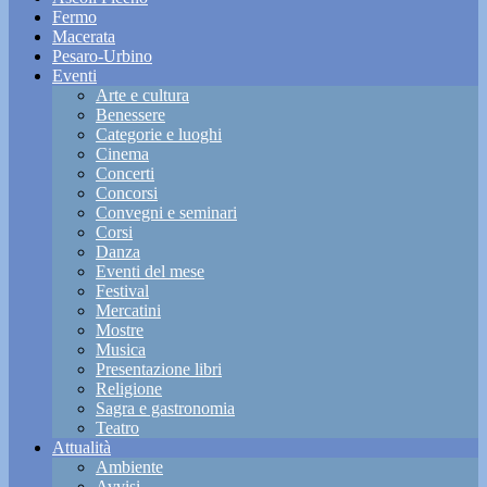
Fermo
Macerata
Pesaro-Urbino
Eventi
Arte e cultura
Benessere
Categorie e luoghi
Cinema
Concerti
Concorsi
Convegni e seminari
Corsi
Danza
Eventi del mese
Festival
Mercatini
Mostre
Musica
Presentazione libri
Religione
Sagra e gastronomia
Teatro
Attualità
Ambiente
Avvisi