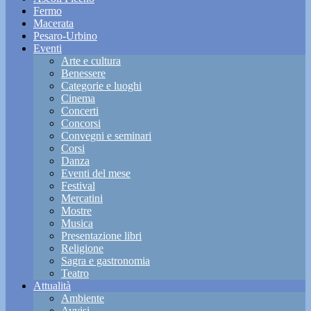
Fermo
Macerata
Pesaro-Urbino
Eventi
Arte e cultura
Benessere
Categorie e luoghi
Cinema
Concerti
Concorsi
Convegni e seminari
Corsi
Danza
Eventi del mese
Festival
Mercatini
Mostre
Musica
Presentazione libri
Religione
Sagra e gastronomia
Teatro
Attualità
Ambiente
Avvisi