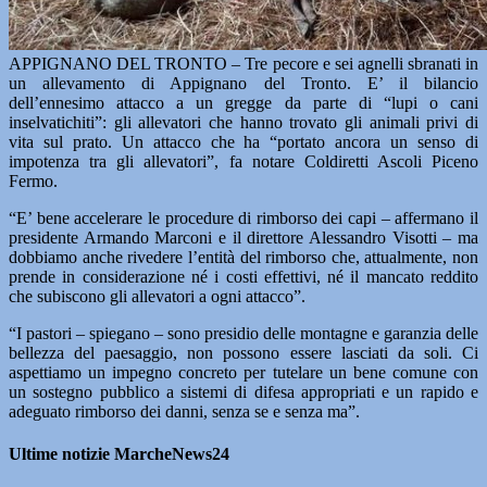
APPIGNANO DEL TRONTO – Tre pecore e sei agnelli sbranati in
un allevamento di Appignano del Tronto. E’ il bilancio
dell’ennesimo attacco a un gregge da parte di “lupi o cani
inselvatichiti”: gli allevatori che hanno trovato gli animali privi di
vita sul prato. Un attacco che ha “portato ancora un senso di
impotenza tra gli allevatori”, fa notare Coldiretti Ascoli Piceno
Fermo.
“E’ bene accelerare le procedure di rimborso dei capi – affermano il
presidente Armando Marconi e il direttore Alessandro Visotti – ma
dobbiamo anche rivedere l’entità del rimborso che, attualmente, non
prende in considerazione né i costi effettivi, né il mancato reddito
che subiscono gli allevatori a ogni attacco”.
“I pastori – spiegano – sono presidio delle montagne e garanzia delle
bellezza del paesaggio, non possono essere lasciati da soli. Ci
aspettiamo un impegno concreto per tutelare un bene comune con
un sostegno pubblico a sistemi di difesa appropriati e un rapido e
adeguato rimborso dei danni, senza se e senza ma”.
Ultime notizie MarcheNews24