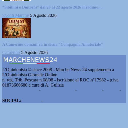
“Sibillini e Dintorni” dal 20 al 22 agosto 2026 il raduno...
Eventi Marche
5 Agosto 2026
A Camerino domani va in scena “Compagnia Amatoriale”
Camerino
5 Agosto 2026
L'Opinionista © since 2008 - Marche News 24 supplemento a
L'Opinionista Giornale Online
n. reg. Trib. Pescara n.08/08 - Iscrizione al ROC n°17982 - p.iva
01873660680 a cura di A. Gulizia
Pubblicità e contatti
-
Notizie del giorno
-
Informazioni
-
Privacy
-
Cookie
SOCIAL:
Facebook
-
X