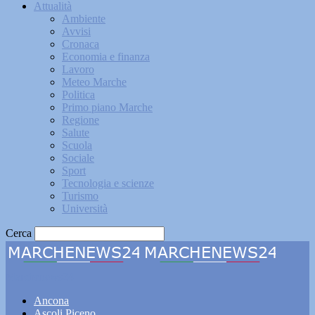
Attualità
Ambiente
Avvisi
Cronaca
Economia e finanza
Lavoro
Meteo Marche
Politica
Primo piano Marche
Regione
Salute
Scuola
Sociale
Sport
Tecnologia e scienze
Turismo
Università
Cerca
Marchenews24
Ancona
Ascoli Piceno