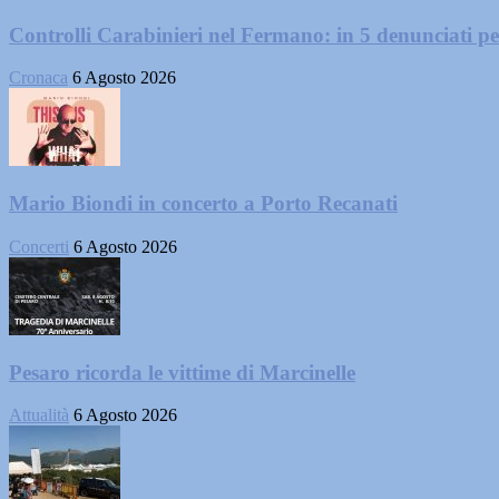
Controlli Carabinieri nel Fermano: in 5 denunciati per 
Cronaca
6 Agosto 2026
Mario Biondi in concerto a Porto Recanati
Concerti
6 Agosto 2026
Pesaro ricorda le vittime di Marcinelle
Attualità
6 Agosto 2026