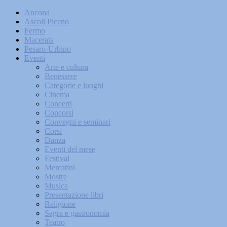
Ancona
Ascoli Piceno
Fermo
Macerata
Pesaro-Urbino
Eventi
Arte e cultura
Benessere
Categorie e luoghi
Cinema
Concerti
Concorsi
Convegni e seminari
Corsi
Danza
Eventi del mese
Festival
Mercatini
Mostre
Musica
Presentazione libri
Religione
Sagra e gastronomia
Teatro