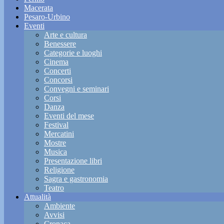
Macerata
Pesaro-Urbino
Eventi
Arte e cultura
Benessere
Categorie e luoghi
Cinema
Concerti
Concorsi
Convegni e seminari
Corsi
Danza
Eventi del mese
Festival
Mercatini
Mostre
Musica
Presentazione libri
Religione
Sagra e gastronomia
Teatro
Attualità
Ambiente
Avvisi
Cronaca