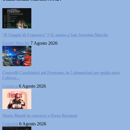
“Il Viaggio di Francesco” l’11 agosto a San Severino Marche
Eventi Marche
7 Agosto 2026
Controlli Carabinieri nel Fermano: in 5 denunciati per guida sotto
l’effetto...
Cronaca
6 Agosto 2026
Mario Biondi in concerto a Porto Recanati
Concerti
6 Agosto 2026