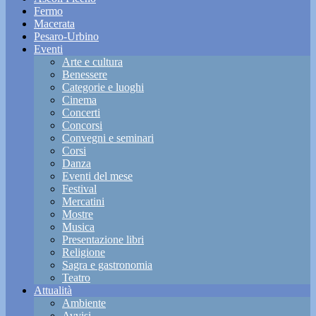
Fermo
Macerata
Pesaro-Urbino
Eventi
Arte e cultura
Benessere
Categorie e luoghi
Cinema
Concerti
Concorsi
Convegni e seminari
Corsi
Danza
Eventi del mese
Festival
Mercatini
Mostre
Musica
Presentazione libri
Religione
Sagra e gastronomia
Teatro
Attualità
Ambiente
Avvisi