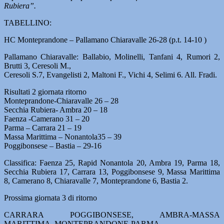
Rubiera”.
TABELLINO:
HC Monteprandone – Pallamano Chiaravalle 26-28 (p.t. 14-10 )
Pallamano Chiaravalle: Ballabio, Molinelli, Tanfani 4, Rumori 2,
Brutti 3, Ceresoli M.,
Ceresoli S.7, Evangelisti 2, Maltoni F., Vichi 4, Selimi 6. All. Fradi.
Risultati 2 giornata ritorno
Monteprandone-Chiaravalle 26 – 28
Secchia Rubiera- Ambra 20 – 18
Faenza -Camerano 31 – 20
Parma – Carrara 21 – 19
Massa Marittima – Nonantola35 – 39
Poggibonsese – Bastia – 29-16
Classifica: Faenza 25, Rapid Nonantola 20, Ambra 19, Parma 18,
Secchia Rubiera 17, Carrara 13, Poggibonsese 9, Massa Marittima
8, Camerano 8, Chiaravalle 7, Monteprandone 6, Bastia 2.
Prossima giornata 3 di ritorno
CARRARA POGGIBONSESE, AMBRA-MASSA
MARITTIMA, MONTEPRANDONE-PARMA,