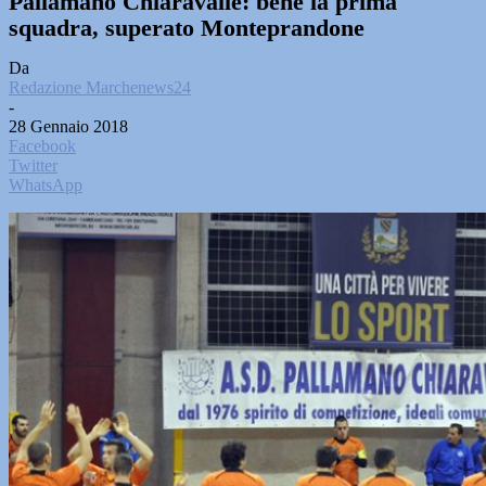
Pallamano Chiaravalle: bene la prima
squadra, superato Monteprandone
Da
Redazione Marchenews24
-
28 Gennaio 2018
Facebook
Twitter
WhatsApp