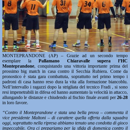
MONTEPRANDONE (AP) – Grazie ad un secondo tempo
esemplare la
Pallamano Chiaravalle supera l’HC
Monteprandone
, conquistando una vittoria importante prima del
prossimo big match in casa contro il Secchia Rubiera. Come da
pronostico è stata gara combattuta, soprattutto nel primo tempo i
padroni di casa hanno reso dura la vita alla formazione biancoblu.
Nell’intervallo i ragazzi dopo la strigliata del tecnico Fradi , si sono
resi impenetrabili in difesa ed hanno aumentato la velocità in attacco,
allungando le distanze e chiudendo al fischio finale avanti per
26-28
in loro favore.
“Contro il Monteprandone e stata una bella prova – commenta il
vice presidente Maltoni – di carattere quella offerta dalla squadra
oggi, soprattutto nella ripresa abbiamo tenuto una condotta di gioco
impeccabile. Ora ci prepariamo per la sfida di domenica contro il