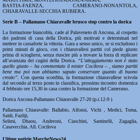
BASTIA-FAENZA, CAMERANO-NONANTOLA,
CHIARAVALLE-SECCHIA RUBIERA.
Serie B – Pallamano Chiaravalle brusco stop contro la dorica
La formazione biancoblu, cade al Palaveneto di Ancona, al cospetto
dei padroni di casa della Dorica, più motivati e determinati nel
mettere in cassaforte la vittoria. Gara a senso unico, se si escludono i
primi minuti di gioco, con i chiaravallesi partiti col piede giusto
prima di sciogliersi, senza riuscire più a trovare la forza di replicare
all’avanzata dei cugini della Dorica.
“L’atteggiamento non è stato
quello giusto – ha commentato il mister Cocilova – , siamo partiti
bene ma poi non abbiamo saputo conservare quanto di buono
creato”.
Con questa sconfitta, la formazione chiaravallese scivola
dal secondo al terzo posto in classifica, prossimo incontro domenica
4 febbraio ore 15,30 in casa contro la formazione del Camerano.
Dorica Ancona-Pallamano Chiaravalle 27-20 (p.t.12-9 )
Pallamano Chiaravalle: Ballabio, Alfonsi, Vichi , Medici, Toma,
Saidi, Fazliji,
Selimi, Dhaou, Andreoni, Ciaschini, Santinelli, Zagaglia,
Casavecchia. All. Cocilova
Ultime notizie MarcheNews24