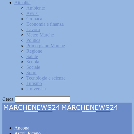
Attualità
Ambiente
Avvisi
Cronaca
Economia e finanza
Lavoro
Meteo Marche
Politica
Primo piano Marche
Regione
Salute
Scuola
Sociale
Sport
Tecnologia e scienze
Turismo
Università
Cerca
Marchenews24
Ancona
Ascoli Piceno