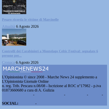
Pesaro ricorda le vittime di Marcinelle
Attualità
6 Agosto 2026
Controlli dei Carabinieri a Montelago Celtic Festival: segnalate 6
persone per...
Cronaca
6 Agosto 2026
L'Opinionista © since 2008 - Marche News 24 supplemento a
L'Opinionista Giornale Online
n. reg. Trib. Pescara n.08/08 - Iscrizione al ROC n°17982 - p.iva
01873660680 a cura di A. Gulizia
Pubblicità e contatti
-
Notizie del giorno
-
Informazioni
-
Privacy
-
Cookie
SOCIAL:
Facebook
-
X