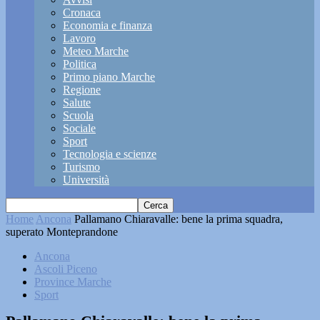
Cronaca
Economia e finanza
Lavoro
Meteo Marche
Politica
Primo piano Marche
Regione
Salute
Scuola
Sociale
Sport
Tecnologia e scienze
Turismo
Università
Home
Ancona
Pallamano Chiaravalle: bene la prima squadra,
superato Monteprandone
Ancona
Ascoli Piceno
Province Marche
Sport