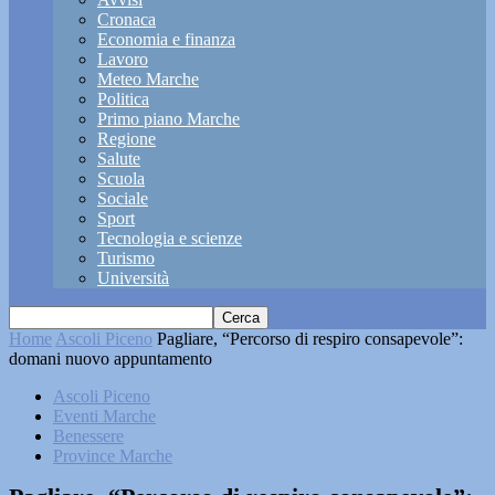
Cronaca
Economia e finanza
Lavoro
Meteo Marche
Politica
Primo piano Marche
Regione
Salute
Scuola
Sociale
Sport
Tecnologia e scienze
Turismo
Università
Home
Ascoli Piceno
Pagliare, “Percorso di respiro consapevole”:
domani nuovo appuntamento
Ascoli Piceno
Eventi Marche
Benessere
Province Marche