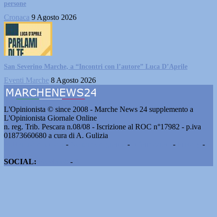
persone
Cronaca
9 Agosto 2026
San Severino Marche, a “Incontri con l’autore” Luca D’Aprile
Eventi Marche
8 Agosto 2026
L'Opinionista © since 2008 - Marche News 24 supplemento a
L'Opinionista Giornale Online
n. reg. Trib. Pescara n.08/08 - Iscrizione al ROC n°17982 - p.iva
01873660680 a cura di A. Gulizia
Pubblicità e contatti
-
Notizie del giorno
-
Informazioni
-
Privacy
-
Cookie
SOCIAL:
Facebook
-
X