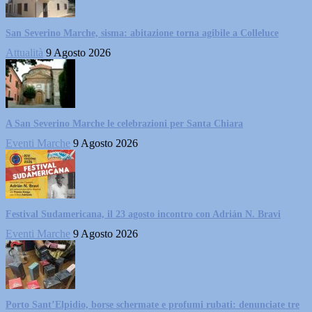
San Severino Marche, sisma: abitazione torna agibile a Colleluce
Attualità
9 Agosto 2026
A San Severino Marche le celebrazioni per Santa Chiara
Eventi Marche
9 Agosto 2026
Festival Sudamericana, il 23 agosto incontro con Adrián N. Bravi
Eventi Marche
9 Agosto 2026
Porto Sant’Elpidio, borse schermate e profumi rubati: denunciate tre