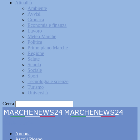
Attualità
Ambiente
Avvisi
Cronaca
Economia e finanza
Lavoro
Meteo Marche
Politica
Primo piano Marche
Regione
Salute
Scuola
Sociale
Sport
Tecnologia e scienze
Turismo
Università
Cerca
Marchenews24
Ancona
Ascoli Piceno