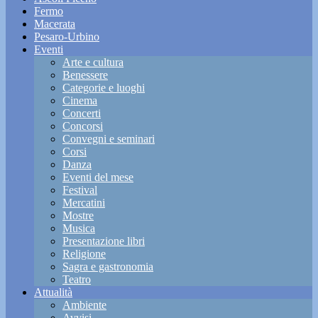
Fermo
Macerata
Pesaro-Urbino
Eventi
Arte e cultura
Benessere
Categorie e luoghi
Cinema
Concerti
Concorsi
Convegni e seminari
Corsi
Danza
Eventi del mese
Festival
Mercatini
Mostre
Musica
Presentazione libri
Religione
Sagra e gastronomia
Teatro
Attualità
Ambiente
Avvisi