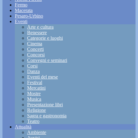
Fermo
Macerata
Pesaro-Urbino
Eventi
Arte e cultura
Benessere
Categorie e luoghi
Cinema
Concerti
Concorsi
Convegni e seminari
Corsi
Danza
Eventi del mese
Festival
Mercatini
Mostre
Musica
Presentazione libri
Religione
Sagra e gastronomia
Teatro
Attualità
Ambiente
Avvisi