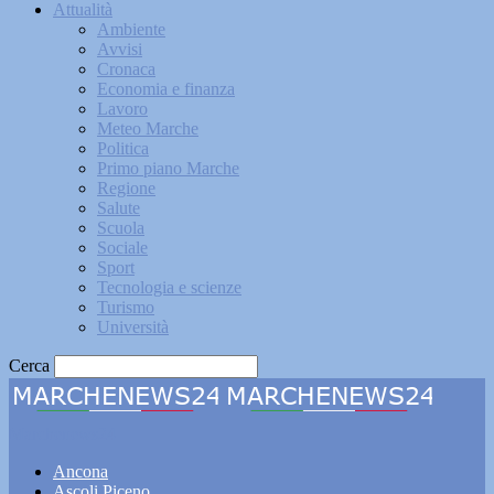
Attualità
Ambiente
Avvisi
Cronaca
Economia e finanza
Lavoro
Meteo Marche
Politica
Primo piano Marche
Regione
Salute
Scuola
Sociale
Sport
Tecnologia e scienze
Turismo
Università
Cerca
Marchenews24
Ancona
Ascoli Piceno