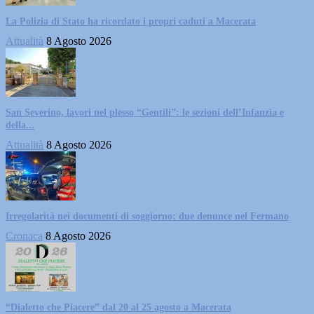
La Polizia di Stato ha ricordato i propri caduti a Macerata
Attualità
8 Agosto 2026
San Severino, lavori nel plesso “Gentili”: le sezioni dell’Infanzia e
della...
Attualità
8 Agosto 2026
Irregolarità nei documenti di soggiorno: due denunce nel Fermano
Cronaca
8 Agosto 2026
“Dialetto che Piacere” dal 20 al 25 agosto a Macerata