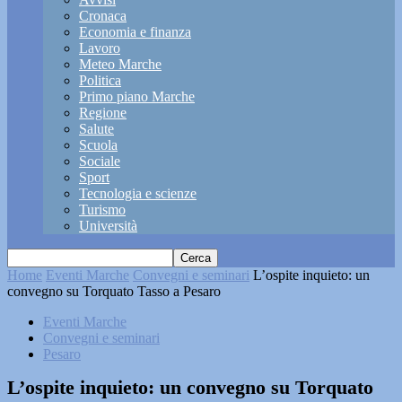
Cronaca
Economia e finanza
Lavoro
Meteo Marche
Politica
Primo piano Marche
Regione
Salute
Scuola
Sociale
Sport
Tecnologia e scienze
Turismo
Università
Home
Eventi Marche
Convegni e seminari
L’ospite inquieto: un
convegno su Torquato Tasso a Pesaro
Eventi Marche
Convegni e seminari
Pesaro
L’ospite inquieto: un convegno su Torquato