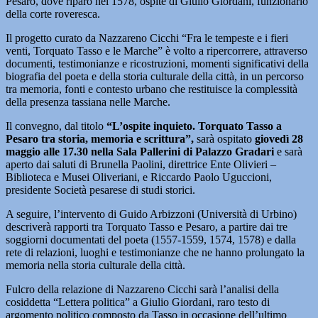
Pesaro, dove riparò nel 1578, ospite di Giulio Giordani, funzionario
della corte roveresca.
Il progetto curato da Nazzareno Cicchi “Fra le tempeste e i fieri
venti, Torquato Tasso e le Marche” è volto a ripercorrere, attraverso
documenti, testimonianze e ricostruzioni, momenti significativi della
biografia del poeta e della storia culturale della città, in un percorso
tra memoria, fonti e contesto urbano che restituisce la complessità
della presenza tassiana nelle Marche.
Il convegno, dal titolo
“L’ospite inquieto. Torquato Tasso a
Pesaro tra storia, memoria e scrittura”,
sarà ospitato
giovedì 28
maggio alle 17.30 nella Sala Pallerini di Palazzo Gradari
e sarà
aperto dai saluti di Brunella Paolini, direttrice Ente Olivieri –
Biblioteca e Musei Oliveriani, e Riccardo Paolo Uguccioni,
presidente Società pesarese di studi storici.
A seguire, l’intervento di Guido Arbizzoni (Università di Urbino)
descriverà rapporti tra Torquato Tasso e Pesaro, a partire dai tre
soggiorni documentati del poeta (1557-1559, 1574, 1578) e dalla
rete di relazioni, luoghi e testimonianze che ne hanno prolungato la
memoria nella storia culturale della città.
Fulcro della relazione di Nazzareno Cicchi sarà l’analisi della
cosiddetta “Lettera politica” a Giulio Giordani, raro testo di
argomento politico composto da Tasso in occasione dell’ultimo