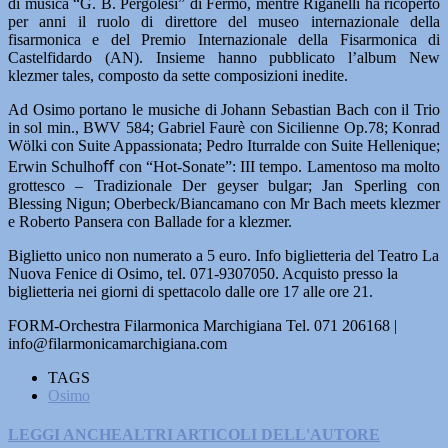
di musica “G. B. Pergolesi” di Fermo, mentre Riganelli ha ricoperto
per anni il ruolo di direttore del museo internazionale della
fisarmonica e del Premio Internazionale della Fisarmonica di
Castelfidardo (AN). Insieme hanno pubblicato l’album New
klezmer tales, composto da sette composizioni inedite.
Ad Osimo portano le musiche di Johann Sebastian Bach con il Trio
in sol min., BWV 584; Gabriel Faurè con Sicilienne Op.78; Konrad
Wölki con Suite Appassionata; Pedro Iturralde con Suite Hellenique;
Erwin Schulhoﬀ con “Hot-Sonate”: III tempo. Lamentoso ma molto
grottesco – Tradizionale Der geyser bulgar; Jan Sperling con
Blessing Nigun; Oberbeck/Biancamano con Mr Bach meets klezmer
e Roberto Pansera con Ballade for a klezmer.
Biglietto unico non numerato a 5 euro. Info biglietteria del Teatro La
Nuova Fenice di Osimo, tel. 071-9307050. Acquisto presso la
biglietteria nei giorni di spettacolo dalle ore 17 alle ore 21.
FORM-Orchestra Filarmonica Marchigiana Tel. 071 206168 |
info@filarmonicamarchigiana.com
TAGS
Osimo
LEGGI ANCHE
ALTRI ARTICOLI DELL'AUTORE