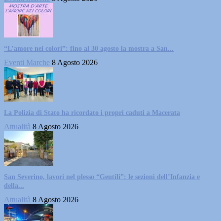
“L’amore nei colori”: fino al 30 agosto la mostra a San...
Eventi Marche
8 Agosto 2026
La Polizia di Stato ha ricordato i propri caduti a Macerata
Attualità
8 Agosto 2026
San Severino, lavori nel plesso “Gentili”: le sezioni dell’Infanzia e
della...
Attualità
8 Agosto 2026