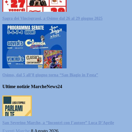
Sagra dei Vincisgrassi, a Osimo dal 26 al 29 giugno 2025
Osimo, dal 5 all’8 giugno torna “San Biagio in Festa”
Ultime notizie MarcheNews24
San Severino Marche, a “Incontri con l’autore” Luca D’Aprile
Eventi Marche
8 Agosto 2026