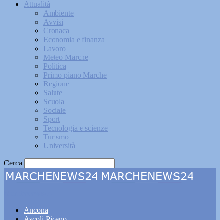
Attualità
Ambiente
Avvisi
Cronaca
Economia e finanza
Lavoro
Meteo Marche
Politica
Primo piano Marche
Regione
Salute
Scuola
Sociale
Sport
Tecnologia e scienze
Turismo
Università
Cerca
Marchenews24
Ancona
Ascoli Piceno