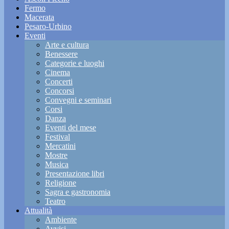
Fermo
Macerata
Pesaro-Urbino
Eventi
Arte e cultura
Benessere
Categorie e luoghi
Cinema
Concerti
Concorsi
Convegni e seminari
Corsi
Danza
Eventi del mese
Festival
Mercatini
Mostre
Musica
Presentazione libri
Religione
Sagra e gastronomia
Teatro
Attualità
Ambiente
Avvisi