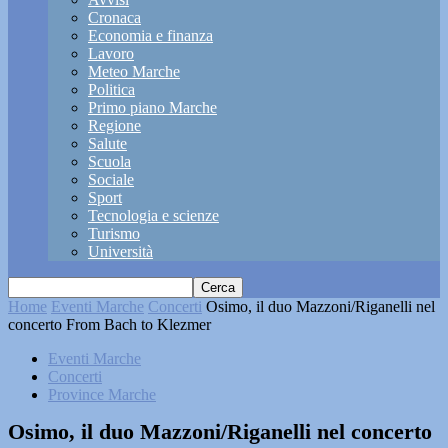
Cronaca
Economia e finanza
Lavoro
Meteo Marche
Politica
Primo piano Marche
Regione
Salute
Scuola
Sociale
Sport
Tecnologia e scienze
Turismo
Università
Home
Eventi Marche
Concerti
Osimo, il duo Mazzoni/Riganelli nel
concerto From Bach to Klezmer
Eventi Marche
Concerti
Province Marche
Osimo, il duo Mazzoni/Riganelli nel concerto