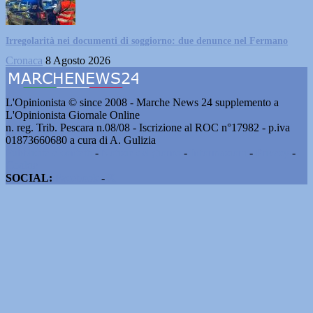
Irregolarità nei documenti di soggiorno: due denunce nel Fermano
Cronaca
8 Agosto 2026
L'Opinionista © since 2008 - Marche News 24 supplemento a
L'Opinionista Giornale Online
n. reg. Trib. Pescara n.08/08 - Iscrizione al ROC n°17982 - p.iva
01873660680 a cura di A. Gulizia
Pubblicità e contatti
-
Notizie del giorno
-
Informazioni
-
Privacy
-
Cookie
SOCIAL:
Facebook
-
X