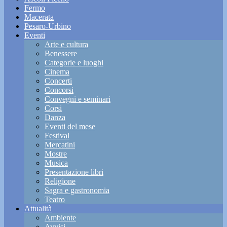
Fermo
Macerata
Pesaro-Urbino
Eventi
Arte e cultura
Benessere
Categorie e luoghi
Cinema
Concerti
Concorsi
Convegni e seminari
Corsi
Danza
Eventi del mese
Festival
Mercatini
Mostre
Musica
Presentazione libri
Religione
Sagra e gastronomia
Teatro
Attualità
Ambiente
Avvisi