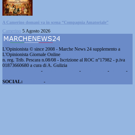
A Camerino domani va in scena “Compagnia Amatoriale”
Camerino
5 Agosto 2026
L'Opinionista © since 2008 - Marche News 24 supplemento a
L'Opinionista Giornale Online
n. reg. Trib. Pescara n.08/08 - Iscrizione al ROC n°17982 - p.iva
01873660680 a cura di A. Gulizia
Pubblicità e contatti
-
Notizie del giorno
-
Informazioni
-
Privacy
-
Cookie
SOCIAL:
Facebook
-
X