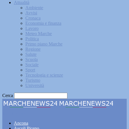
Attualità
Ambiente
Avvisi
Cronaca
Economia e finanza
Lavoro
Meteo Marche
Politica
Primo piano Marche
Regione
Salute
Scuola
Sociale
Sport
Tecnologia e scienze
Turismo
Università
Cerca
Marchenews24
Ancona
Ascoli Piceno