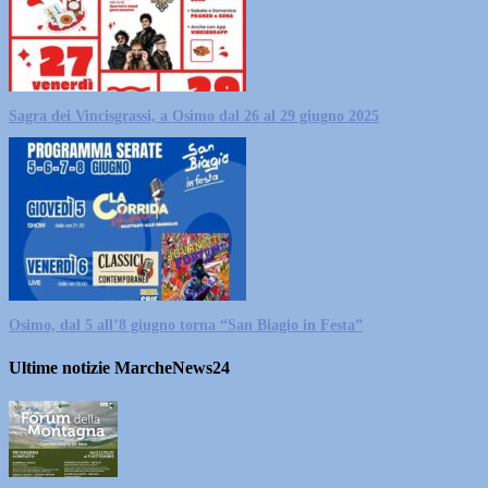
Sagra dei Vincisgrassi, a Osimo dal 26 al 29 giugno 2025
Osimo, dal 5 all’8 giugno torna “San Biagio in Festa”
Ultime notizie MarcheNews24