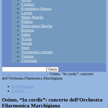
Cronaca
Economia e finanza
Lavoro
Meteo Marche
Politica
Primo piano Marche
Regione
Salute
Scuola
Sociale
Sport
Tecnologia e scienze
Turismo
Università
Home
Eventi Marche
Concerti
Osimo, “In cordis”: concerto
dell’Orchestra Filarmonica Marchigiana
Eventi Marche
Concerti
Osimo, “In cordis”: concerto dell’Orchestra
Filarmonica Marchigiana