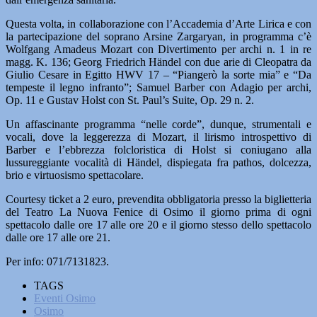
Questa volta, in collaborazione con l’Accademia d’Arte Lirica e con
la partecipazione del soprano Arsine Zargaryan, in programma c’è
Wolfgang Amadeus Mozart con Divertimento per archi n. 1 in re
magg. K. 136; Georg Friedrich Händel con due arie di Cleopatra da
Giulio Cesare in Egitto HWV 17 – “Piangerò la sorte mia” e “Da
tempeste il legno infranto”; Samuel Barber con Adagio per archi,
Op. 11 e Gustav Holst con St. Paul’s Suite, Op. 29 n. 2.
Un affascinante programma “nelle corde”, dunque, strumentali e
vocali, dove la leggerezza di Mozart, il lirismo introspettivo di
Barber e l’ebbrezza folcloristica di Holst si coniugano alla
lussureggiante vocalità di Händel, dispiegata fra pathos, dolcezza,
brio e virtuosismo spettacolare.
Courtesy ticket a 2 euro, prevendita obbligatoria presso la biglietteria
del Teatro La Nuova Fenice di Osimo il giorno prima di ogni
spettacolo dalle ore 17 alle ore 20 e il giorno stesso dello spettacolo
dalle ore 17 alle ore 21.
Per info: 071/7131823.
TAGS
Eventi Osimo
Osimo