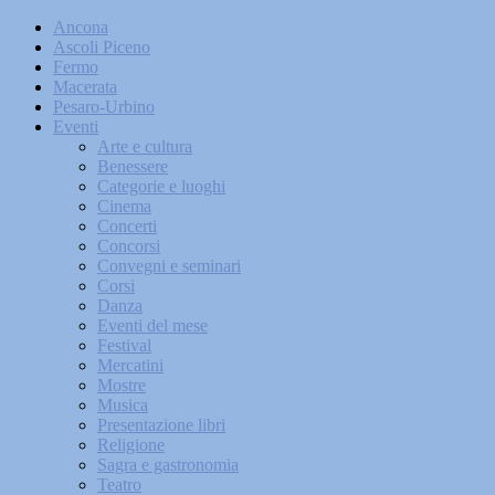
Ancona
Ascoli Piceno
Fermo
Macerata
Pesaro-Urbino
Eventi
Arte e cultura
Benessere
Categorie e luoghi
Cinema
Concerti
Concorsi
Convegni e seminari
Corsi
Danza
Eventi del mese
Festival
Mercatini
Mostre
Musica
Presentazione libri
Religione
Sagra e gastronomia
Teatro