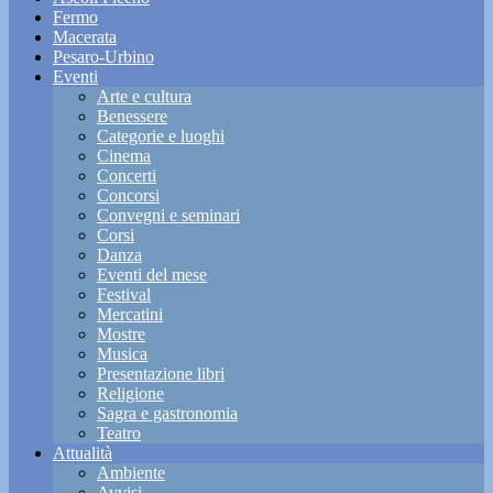
Fermo
Macerata
Pesaro-Urbino
Eventi
Arte e cultura
Benessere
Categorie e luoghi
Cinema
Concerti
Concorsi
Convegni e seminari
Corsi
Danza
Eventi del mese
Festival
Mercatini
Mostre
Musica
Presentazione libri
Religione
Sagra e gastronomia
Teatro
Attualità
Ambiente
Avvisi