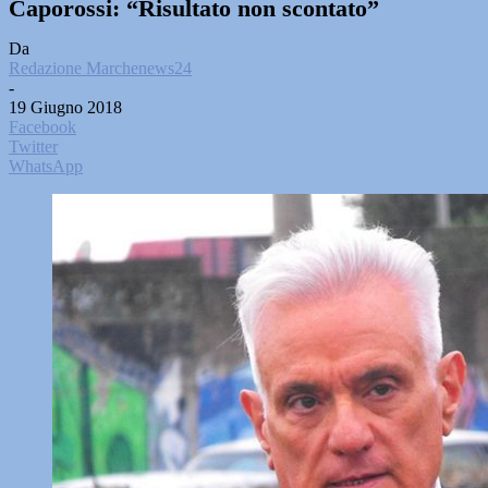
Caporossi: “Risultato non scontato”
Da
Redazione Marchenews24
-
19 Giugno 2018
Facebook
Twitter
WhatsApp