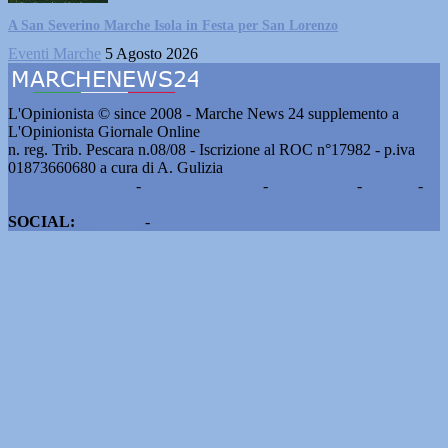
A San Severino Marche Isola in Festa per San Lorenzo
Eventi Marche
5 Agosto 2026
L'Opinionista © since 2008 - Marche News 24 supplemento a
L'Opinionista Giornale Online
n. reg. Trib. Pescara n.08/08 - Iscrizione al ROC n°17982 - p.iva
01873660680 a cura di A. Gulizia
Pubblicità e contatti
-
Notizie del giorno
-
Informazioni
-
Privacy
-
Cookie
SOCIAL:
Facebook
-
X