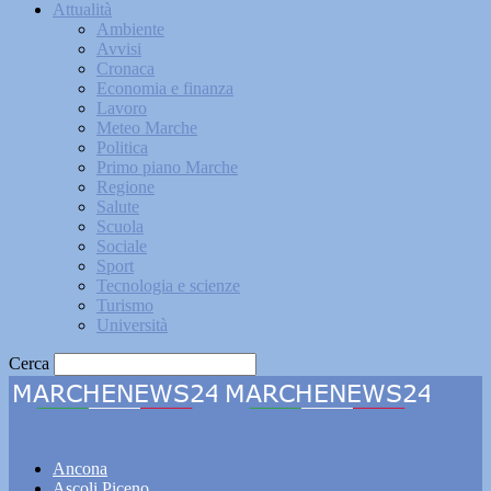
Attualità
Ambiente
Avvisi
Cronaca
Economia e finanza
Lavoro
Meteo Marche
Politica
Primo piano Marche
Regione
Salute
Scuola
Sociale
Sport
Tecnologia e scienze
Turismo
Università
Cerca
Marchenews24
Ancona
Ascoli Piceno