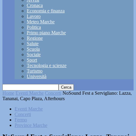
Cronaca
Economia e finanza
Lavoro
Meteo Marche
Politica
Primo piano Marche
Regione
Salute
Scuola
Sociale
Sport
Tecnologia e scienze
Turismo
Università
Home
Eventi Marche
Concerti
NoSound Fest a Servigliano: Lazza,
Tananai, Capo Plaza, Afterhours
Eventi Marche
Concerti
Fermo
Province Marche