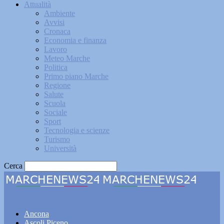
Attualità
Ambiente
Avvisi
Cronaca
Economia e finanza
Lavoro
Meteo Marche
Politica
Primo piano Marche
Regione
Salute
Scuola
Sociale
Sport
Tecnologia e scienze
Turismo
Università
Cerca
Marchenews24
Ancona
Ascoli Piceno