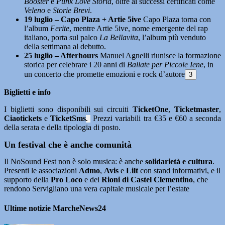
Booster
e
Punk Love Storia
, oltre ai successi certificati come
Veleno
e
Storie Brevi
.
19 luglio – Capo Plaza + Artie 5ive
Capo Plaza torna con
l’album
Ferite
, mentre Artie 5ive, nome emergente del rap
italiano, porta sul palco
La Bellavita
, l’album più venduto
della settimana al debutto.
25 luglio – Afterhours
Manuel Agnelli riunisce la formazione
storica per celebrare i 20 anni di
Ballate per Piccole Iene
, in
un concerto che promette emozioni e rock d’autore
3
Biglietti e info
I biglietti sono disponibili sui circuiti
TicketOne
,
Ticketmaster
,
Ciaotickets
e
TicketSms
Prezzi variabili tra €35 e €60 a seconda
.
della serata e della tipologia di posto.
Un festival che è anche comunità
Il NoSound Fest non è solo musica: è anche
solidarietà e cultura
.
Presenti le associazioni
Admo
,
Avis
e
Lilt
con stand informativi, e il
supporto della
Pro Loco
e dei
Rioni di Castel Clementino
, che
rendono Servigliano una vera capitale musicale per l’estate
Ultime notizie MarcheNews24