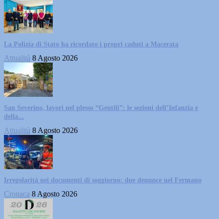
La Polizia di Stato ha ricordato i propri caduti a Macerata
Attualità
8 Agosto 2026
San Severino, lavori nel plesso “Gentili”: le sezioni dell’Infanzia e
della...
Attualità
8 Agosto 2026
Irregolarità nei documenti di soggiorno: due denunce nel Fermano
Cronaca
8 Agosto 2026