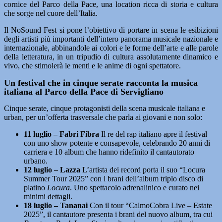
cornice del Parco della Pace, una location ricca di storia e cultura
che sorge nel cuore dell’Italia.
Il NoSound Fest si pone l’obiettivo di portare in scena le esibizioni
degli artisti più importanti dell’intero panorama musicale nazionale e
internazionale, abbinandole ai colori e le forme dell’arte e alle parole
della letteratura, in un tripudio di cultura assolutamente dinamico e
vivo, che stimolerà le menti e le anime di ogni spettatore.
Un festival che in cinque serate racconta la musica
italiana al Parco della Pace di Servigliano
Cinque serate, cinque protagonisti della scena musicale italiana e
urban, per un’offerta trasversale che parla ai giovani e non solo:
11 luglio – Fabri Fibra
Il re del rap italiano apre il festival
con uno show potente e consapevole, celebrando 20 anni di
carriera e 10 album che hanno ridefinito il cantautorato
urbano.
12 luglio – Lazza
L’artista dei record porta il suo “Locura
Summer Tour 2025” con i brani dell’album triplo disco di
platino
Locura
. Uno spettacolo adrenalinico e curato nei
minimi dettagli.
18 luglio – Tananai
Con il tour “CalmoCobra Live – Estate
2025”, il cantautore presenta i brani del nuovo album, tra cui