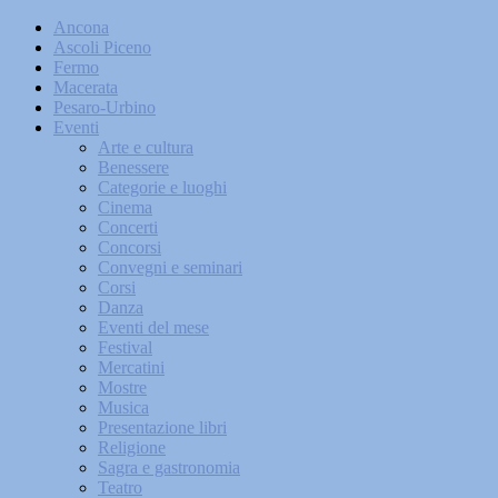
Ancona
Ascoli Piceno
Fermo
Macerata
Pesaro-Urbino
Eventi
Arte e cultura
Benessere
Categorie e luoghi
Cinema
Concerti
Concorsi
Convegni e seminari
Corsi
Danza
Eventi del mese
Festival
Mercatini
Mostre
Musica
Presentazione libri
Religione
Sagra e gastronomia
Teatro