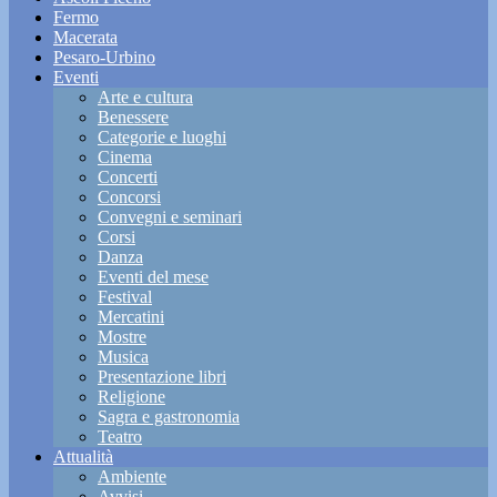
Fermo
Macerata
Pesaro-Urbino
Eventi
Arte e cultura
Benessere
Categorie e luoghi
Cinema
Concerti
Concorsi
Convegni e seminari
Corsi
Danza
Eventi del mese
Festival
Mercatini
Mostre
Musica
Presentazione libri
Religione
Sagra e gastronomia
Teatro
Attualità
Ambiente
Avvisi