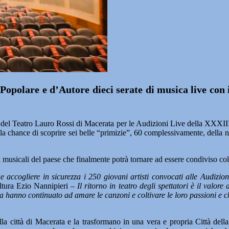
opolare e d’Autore dieci serate di musica live con 
te del Teatro Lauro Rossi di Macerata per le Audizioni Live della XXXII
la chance di scoprire sei belle “primizie”, 60 complessivamente, della nu
musicali del paese che finalmente potrà tornare ad essere condiviso col 
ccogliere in sicurezza i 250 giovani artisti convocati alle Audizio
ultura Ezio Nannipieri –
Il ritorno in teatro degli spettatori è il valor
ia hanno continuato ad amare le canzoni e coltivare le loro passioni e 
lla città di Macerata e la trasformano in una vera e propria Città della