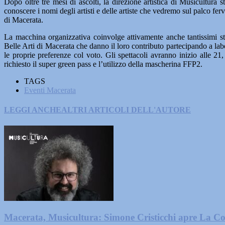
Dopo oltre tre mesi di ascolti, la direzione artistica di Musicultura
conoscere i nomi degli artisti e delle artiste che vedremo sul palco ferv
di Macerata.
La macchina organizzativa coinvolge attivamente anche tantissimi st
Belle Arti di Macerata che danno il loro contributo partecipando a labor
le proprie preferenze col voto. Gli spettacoli avranno inizio alle 2
richiesto il super green pass e l’utilizzo della mascherina FFP2.
TAGS
Eventi Macerata
LEGGI ANCHE
ALTRI ARTICOLI DELL'AUTORE
Macerata, Musicultura: Simone Cristicchi apre La C