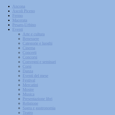
Ancona
Ascoli Piceno
Fermo
Macerata
Pesaro-Urbino
Eventi
Arte e cultura
Benessere
Categorie e luoghi
Cinema
Concerti
Concorsi
Convegni e seminari
Corsi
Danza
Eventi del mese
Festival
Mercatini
Mostre
Musica
Presentazione libri
Religione
Sagra e gastronomia
Teatro