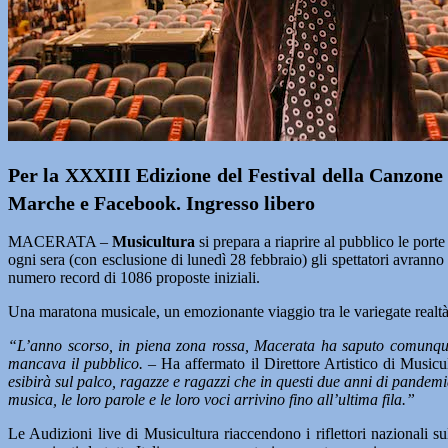
Per la XXXIII Edizione del Festival della Canzone P
Marche e Facebook. Ingresso libero
MACERATA –
Musicultura
si prepara a riaprire al pubblico le por
ogni sera (con esclusione di lunedì 28 febbraio) gli spettatori avranno 
numero record di 1086 proposte iniziali.
Una maratona musicale, un emozionante viaggio tra le variegate realtà 
“L’anno scorso, in piena zona rossa, Macerata ha saputo comunque a
mancava il pubblico.
– Ha affermato il Direttore Artistico di Music
esibirà sul palco, ragazze e ragazzi che in questi due anni di pandem
musica, le loro parole e le loro voci arrivino fino all’ultima fila.”
Le Audizioni live di Musicultura riaccendono i riflettori nazionali su