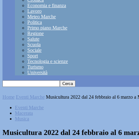
Economia e finanza
Lavoro
Meteo Marche
Politica
Primo piano Marche
Regione
Salute
Scuola
Sociale
Sport
Tecnologia e scienze
Turismo
Università
Home
Eventi Marche
Musicultura 2022 dal 24 febbraio al 6 marzo a
Eventi Marche
Macerata
Musica
Musicultura 2022 dal 24 febbraio al 6 ma