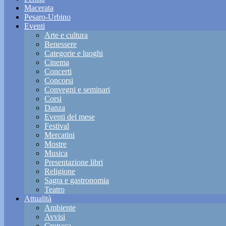
Macerata
Pesaro-Urbino
Eventi
Arte e cultura
Benessere
Categorie e luoghi
Cinema
Concerti
Concorsi
Convegni e seminari
Corsi
Danza
Eventi del mese
Festival
Mercatini
Mostre
Musica
Presentazione libri
Religione
Sagra e gastronomia
Teatro
Attualità
Ambiente
Avvisi
Cronaca