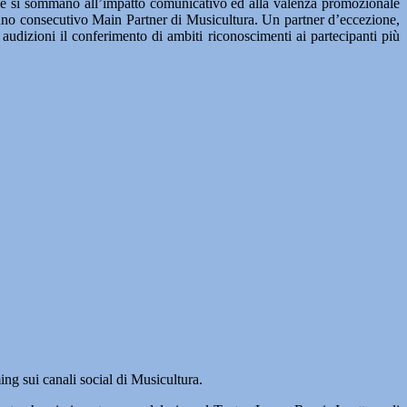
he si sommano all’impatto comunicativo ed alla valenza promozionale
o anno consecutivo Main Partner di Musicultura. Un partner d’eccezione,
audizioni il conferimento di ambiti riconoscimenti ai partecipanti più
ng sui canali social di Musicultura.