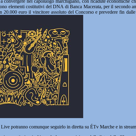
ano a convergere nel capoluogo marchigiano, con ricadute economiche c
ione sono elementi costitutivi del DNA di Banca Macerata, per il second
n 20.000 euro il vincitore assoluto del Concorso e prevedere fin dalle 
i Live potranno comunque seguirlo in diretta su ÉTv Marche e in streami