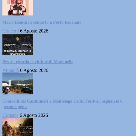
Mario Biondi in concerto a Porto Recanati
Concerti
6 Agosto 2026
Pesaro ricorda le vittime di Marcinelle
Attualità
6 Agosto 2026
Controlli dei Carabinieri a Montelago Celtic Festival: segnalate 6
persone per...
Cronaca
6 Agosto 2026