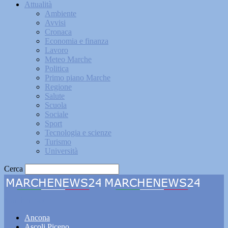
Attualità
Ambiente
Avvisi
Cronaca
Economia e finanza
Lavoro
Meteo Marche
Politica
Primo piano Marche
Regione
Salute
Scuola
Sociale
Sport
Tecnologia e scienze
Turismo
Università
Cerca
Marchenews24
Ancona
Ascoli Piceno