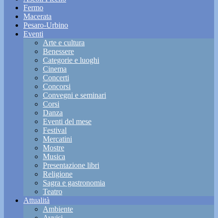
Fermo
Macerata
Pesaro-Urbino
Eventi
Arte e cultura
Benessere
Categorie e luoghi
Cinema
Concerti
Concorsi
Convegni e seminari
Corsi
Danza
Eventi del mese
Festival
Mercatini
Mostre
Musica
Presentazione libri
Religione
Sagra e gastronomia
Teatro
Attualità
Ambiente
Avvisi