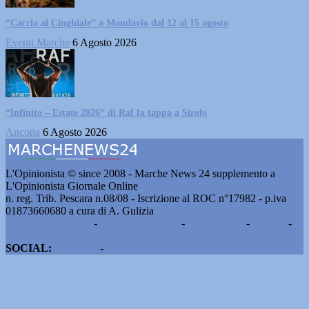
“Caccia al Cinghiale” a Mondavio dal 12 al 15 agosto
Eventi Marche
6 Agosto 2026
“Infinito – Estate 2026” di Raf fa tappa a Sirolo
Ancona
6 Agosto 2026
L'Opinionista © since 2008 - Marche News 24 supplemento a
L'Opinionista Giornale Online
n. reg. Trib. Pescara n.08/08 - Iscrizione al ROC n°17982 - p.iva
01873660680 a cura di A. Gulizia
Pubblicità e contatti
-
Notizie del giorno
-
Informazioni
-
Privacy
-
Cookie
SOCIAL:
Facebook
-
X