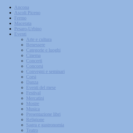
Ancona
Ascoli Piceno
Fermo
Macerata
Pesaro-Urbino
Eventi
Arte e cultura
Benessere
Categorie e luoghi
Cinema
Concerti
Concorsi
Convegni e seminari
Corsi
Danza
Eventi del mese
Festival
Mercatini
Mostre
Musica
Presentazione libri
Religione
Sagra e gastronomia
Teatro