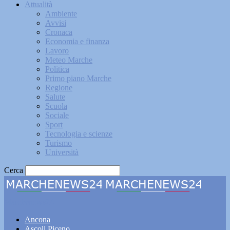
Attualità
Ambiente
Avvisi
Cronaca
Economia e finanza
Lavoro
Meteo Marche
Politica
Primo piano Marche
Regione
Salute
Scuola
Sociale
Sport
Tecnologia e scienze
Turismo
Università
Cerca
Marchenews24
Ancona
Ascoli Piceno