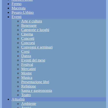
Fermo
Macerata
Pesaro-Urbino
Eventi
Arte e cultura
Benessere
Categorie e luoghi
Cinema
Concerti
Concorsi
Convegni e seminari
Corsi
Danza
Eventi del mese
Festival
Mercatini
Mostre
Musica
Presentazione libri
Religione
Sagra e gastronomia
Teatro
Attualità
Ambiente
Avvisi