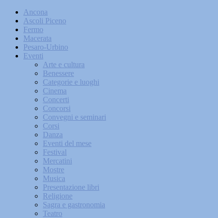
Ancona
Ascoli Piceno
Fermo
Macerata
Pesaro-Urbino
Eventi
Arte e cultura
Benessere
Categorie e luoghi
Cinema
Concerti
Concorsi
Convegni e seminari
Corsi
Danza
Eventi del mese
Festival
Mercatini
Mostre
Musica
Presentazione libri
Religione
Sagra e gastronomia
Teatro