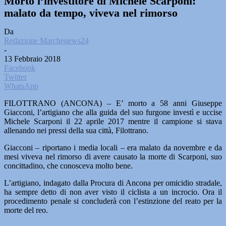
Morto l’investitore di Michele Scarponi:
malato da tempo, viveva nel rimorso
Da
Redazione Marchenews24
-
13 Febbraio 2018
Facebook
Twitter
WhatsApp
FILOTTRANO (ANCONA) – E’ morto a 58 anni Giuseppe
Giacconi, l’artigiano che alla guida del suo furgone investì e uccise
Michele Scarponi il 22 aprile 2017 mentre il campione si stava
allenando nei pressi della sua città, Filottrano.
Giacconi – riportano i media locali – era malato da novembre e da
mesi viveva nel rimorso di avere causato la morte di Scarponi, suo
concittadino, che conosceva molto bene.
L’artigiano, indagato dalla Procura di Ancona per omicidio stradale,
ha sempre detto di non aver visto il ciclista a un incrocio. Ora il
procedimento penale si concluderà con l’estinzione del reato per la
morte del reo.