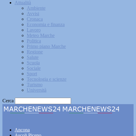
Attualità
Ambiente
Avvisi
Cronaca
Economia e finanza
Lavoro
Meteo Marche
Politica
Primo piano Marche
Regione
Salute
Scuola
Sociale
Sport
Tecnologia e scienze
Turismo
Università
Cerca
Marchenews24
Ancona
Ascoli Piceno