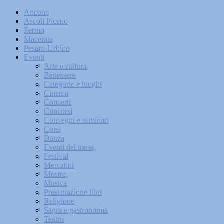
Ancona
Ascoli Piceno
Fermo
Macerata
Pesaro-Urbino
Eventi
Arte e cultura
Benessere
Categorie e luoghi
Cinema
Concerti
Concorsi
Convegni e seminari
Corsi
Danza
Eventi del mese
Festival
Mercatini
Mostre
Musica
Presentazione libri
Religione
Sagra e gastronomia
Teatro