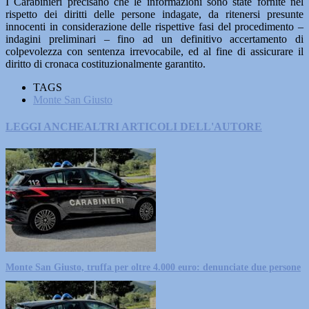
I Carabinieri precisano che le informazioni sono state fornite nel
rispetto dei diritti delle persone indagate, da ritenersi presunte
innocenti in considerazione delle rispettive fasi del procedimento –
indagini preliminari – fino ad un definitivo accertamento di
colpevolezza con sentenza irrevocabile, ed al fine di assicurare il
diritto di cronaca costituzionalmente garantito.
TAGS
Monte San Giusto
LEGGI ANCHE
ALTRI ARTICOLI DELL'AUTORE
Monte San Giusto, truffa per oltre 4.000 euro: denunciate due persone