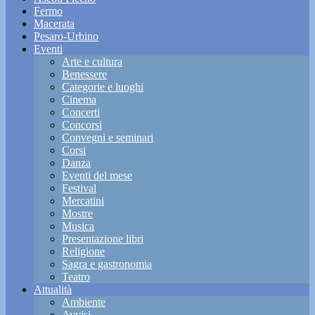
Fermo
Macerata
Pesaro-Urbino
Eventi
Arte e cultura
Benessere
Categorie e luoghi
Cinema
Concerti
Concorsi
Convegni e seminari
Corsi
Danza
Eventi del mese
Festival
Mercatini
Mostre
Musica
Presentazione libri
Religione
Sagra e gastronomia
Teatro
Attualità
Ambiente
Avvisi