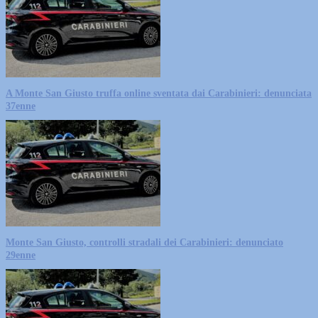
A Monte San Giusto truffa online sventata dai Carabinieri: denunciata
37enne
Monte San Giusto, controlli stradali dei Carabinieri: denunciato
29enne