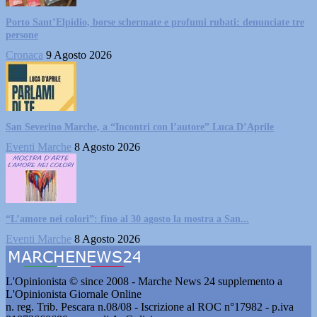
Porto Sant’Elpidio, borse schermate e profumi rubati: denunciate tre
persone
Cronaca
9 Agosto 2026
San Severino Marche, a “Incontri con l’autore” Luca D’Aprile
Eventi Marche
8 Agosto 2026
“L’amore nei colori”: fino al 30 agosto la mostra a San...
Eventi Marche
8 Agosto 2026
L'Opinionista © since 2008 - Marche News 24 supplemento a
L'Opinionista Giornale Online
n. reg. Trib. Pescara n.08/08 - Iscrizione al ROC n°17982 - p.iva