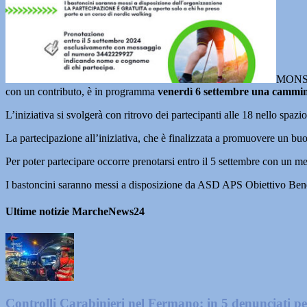
MONSAM
con un contributo, è in programma
venerdì 6 settembre una cammin
L’iniziativa si svolgerà con ritrovo dei partecipanti alle 18 nello spa
La partecipazione all’iniziativa, che è finalizzata a promuovere un buon
Per poter partecipare occorre prenotarsi entro il 5 settembre con u
I bastoncini saranno messi a disposizione da ASD APS Obiettivo Beness
Ultime notizie MarcheNews24
Controlli Carabinieri nel Fermano: in 5 denunciati per 