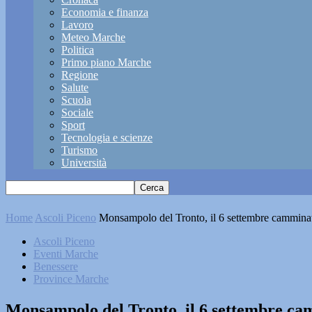
Economia e finanza
Lavoro
Meteo Marche
Politica
Primo piano Marche
Regione
Salute
Scuola
Sociale
Sport
Tecnologia e scienze
Turismo
Università
Home
Ascoli Piceno
Monsampolo del Tronto, il 6 settembre cammina
Ascoli Piceno
Eventi Marche
Benessere
Province Marche
Monsampolo del Tronto, il 6 settembre ca