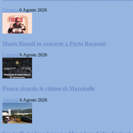
Cronaca
6 Agosto 2026
Mario Biondi in concerto a Porto Recanati
Concerti
6 Agosto 2026
Pesaro ricorda le vittime di Marcinelle
Attualità
6 Agosto 2026