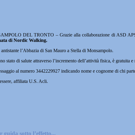
POLO DEL TRONTO – Grazie alla collaborazione di ASD APS Obiet
ata di Nordic Walking.
zio antistante l’Abbazia di San Mauro a Stella di Monsampolo.
o stato di salute attraverso l’incremento dell’attività fisica, è gratuita 
n messaggio al numero 3442229927 indicando nome e cognome di chi part
ere, affiliata U.S. Acli.
guida sotto l’effetto...