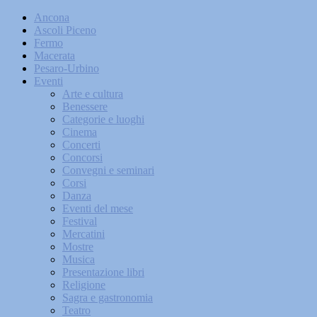
Ancona
Ascoli Piceno
Fermo
Macerata
Pesaro-Urbino
Eventi
Arte e cultura
Benessere
Categorie e luoghi
Cinema
Concerti
Concorsi
Convegni e seminari
Corsi
Danza
Eventi del mese
Festival
Mercatini
Mostre
Musica
Presentazione libri
Religione
Sagra e gastronomia
Teatro