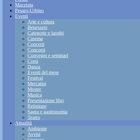
Macerata
Pesaro-Urbino
Eventi
Arte e cultura
Benessere
Categorie e luoghi
Cinema
Concerti
Concorsi
Convegni e seminari
Corsi
Danza
Eventi del mese
Festival
Mercatini
Mostre
Musica
Presentazione libri
Religione
Sagra e gastronomia
Teatro
Attualità
Ambiente
Avvisi
Cronaca