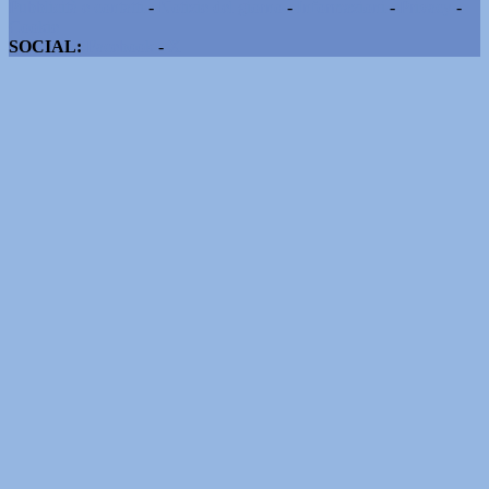
Pubblicità e contatti
-
Notizie del giorno
-
Informazioni
-
Privacy
-
Cookie
SOCIAL:
Facebook
-
X