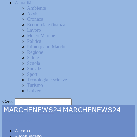
Attualità
Ambiente
Avvisi
Cronaca
Economia e finanza
Lavoro
Meteo Marche
Politica
Primo piano Marche
Regione
Salute
Scuola
Sociale
Sport
Tecnologia e scienze
Turismo
Università
Cerca
Marchenews24
Ancona
Ascoli Piceno