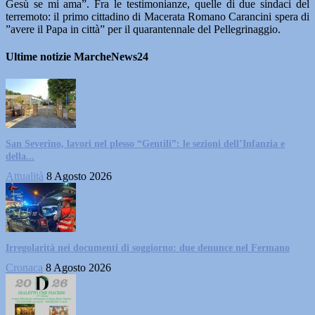
Gesù se mi ama”. Fra le testimonianze, quelle di due sindaci del
terremoto: il primo cittadino di Macerata Romano Carancini spera di
”avere il Papa in città” per il quarantennale del Pellegrinaggio.
Ultime notizie MarcheNews24
San Severino, lavori nel plesso “Gentili”: le sezioni dell’Infanzia e
della...
Attualità
8 Agosto 2026
Irregolarità nei documenti di soggiorno: due denunce nel Fermano
Cronaca
8 Agosto 2026