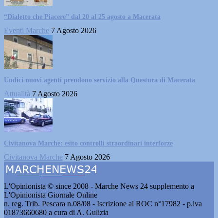
“Dialetto che Piacere” dal 20 al 25 agosto a Macerata
Eventi Marche
7 Agosto 2026
Undici nuovi agenti prendono servizio alla Questura di Macerata
Attualità
7 Agosto 2026
Civitanova Marche: esito controlli straordinari interforze
Civitanova Marche
7 Agosto 2026
L'Opinionista © since 2008 - Marche News 24 supplemento a
L'Opinionista Giornale Online
n. reg. Trib. Pescara n.08/08 - Iscrizione al ROC n°17982 - p.iva
01873660680 a cura di A. Gulizia