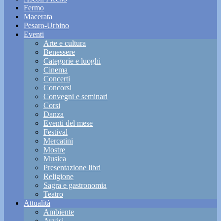
Fermo
Macerata
Pesaro-Urbino
Eventi
Arte e cultura
Benessere
Categorie e luoghi
Cinema
Concerti
Concorsi
Convegni e seminari
Corsi
Danza
Eventi del mese
Festival
Mercatini
Mostre
Musica
Presentazione libri
Religione
Sagra e gastronomia
Teatro
Attualità
Ambiente
Avvisi