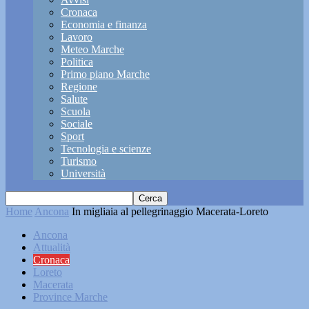
Cronaca
Economia e finanza
Lavoro
Meteo Marche
Politica
Primo piano Marche
Regione
Salute
Scuola
Sociale
Sport
Tecnologia e scienze
Turismo
Università
Home
Ancona
In migliaia al pellegrinaggio Macerata-Loreto
Ancona
Attualità
Cronaca
Loreto
Macerata
Province Marche