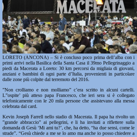
LORETO (ANCONA) – Si è concluso poco prima dell’alba con i
primi arrivi nella Basilica della Santa Casa il 39mo Pellegrinaggio a
piedi da Macerata a Loreto: 30 km percorsi da migliaia di giovani,
anziani e bambini di ogni parte d’Italia, provenienti in particolare
dalle zone più colpite dal terremoto del 2016.
”Non crolliamo e non molliamo” c’era scritto in alcuni cartelli.
L”ospite’ più atteso papa Francesco, che ieri sera si è collegato
telefonicamente con le 20 mila persone che assistevano alla messa
celebrata dal card.
Kevin Joseph Farrell nello stadio di Macerata. Il papa ha rivolto un
”grande abbraccio” ai pellegrini, e li ha invitati a riflettere sulla
domanda di Gesù ‘Mi ami tu?’, che, ha detto, “ha due sensi, come le
strade”. “Gesù chiede a me se lo amo ma anche io posso chiedere a