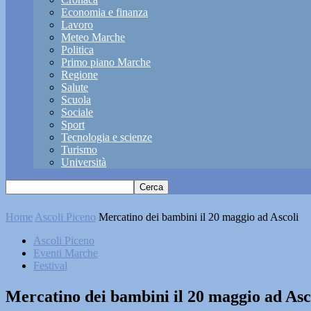
Economia e finanza
Lavoro
Meteo Marche
Politica
Primo piano Marche
Regione
Salute
Scuola
Sociale
Sport
Tecnologia e scienze
Turismo
Università
Home
Ascoli Piceno
Mercatino dei bambini il 20 maggio ad Ascoli
Ascoli Piceno
Eventi Marche
Festival
Mercatino dei bambini il 20 maggio ad Asc