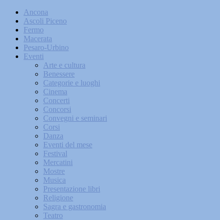
Ancona
Ascoli Piceno
Fermo
Macerata
Pesaro-Urbino
Eventi
Arte e cultura
Benessere
Categorie e luoghi
Cinema
Concerti
Concorsi
Convegni e seminari
Corsi
Danza
Eventi del mese
Festival
Mercatini
Mostre
Musica
Presentazione libri
Religione
Sagra e gastronomia
Teatro