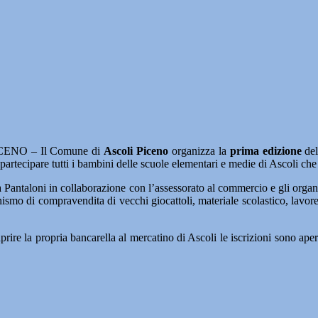
ENO – Il Comune di
Ascoli Piceno
organizza la
prima edizione
de
artecipare tutti i bambini delle scuole elementari e medie di Ascoli che v
a Pantaloni in collaborazione con l’assessorato al commercio e gli orga
mo di compravendita di vecchi giocattoli, materiale scolastico, lavorett
aprire la propria bancarella al mercatino di Ascoli le iscrizioni sono 