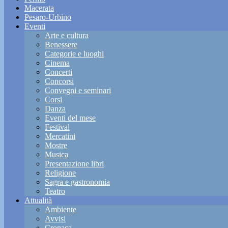
Macerata
Pesaro-Urbino
Eventi
Arte e cultura
Benessere
Categorie e luoghi
Cinema
Concerti
Concorsi
Convegni e seminari
Corsi
Danza
Eventi del mese
Festival
Mercatini
Mostre
Musica
Presentazione libri
Religione
Sagra e gastronomia
Teatro
Attualità
Ambiente
Avvisi
Cronaca