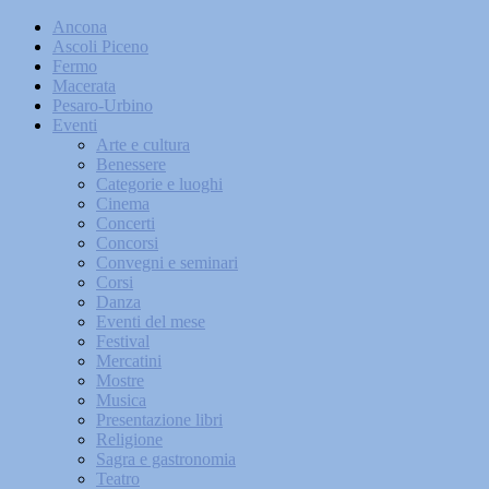
Ancona
Ascoli Piceno
Fermo
Macerata
Pesaro-Urbino
Eventi
Arte e cultura
Benessere
Categorie e luoghi
Cinema
Concerti
Concorsi
Convegni e seminari
Corsi
Danza
Eventi del mese
Festival
Mercatini
Mostre
Musica
Presentazione libri
Religione
Sagra e gastronomia
Teatro