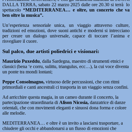
DALLA TERRA, sabato 22 marzo 2025 dalle ore 20.30 si terrà lo
spettacolo
“MEDITERRANEA… e oltre, un concerto che va
ben oltre la musica”.
Un’esperienza sensoriale unica, un viaggio attraverso culture,
tradizioni ed emozioni, dove suoni antichi e moderni si intrecciano
per creare un dialogo universale, capace di toccare l’anima e
risvegliare il cuore.
Sul palco, due artisti poliedrici e visionari:
Maurizio Puxeddu
, dalla Sardegna, maestro di strumenti etnici e
classici (bena ‘e corru, sulittu, triangulus, ecc…), la cui voce diventa
un ponte tra mondi lontani;
Peppe Consolmagno,
virtuoso delle percussioni, che con ritmi
primordiali e canti ancestrali ci trasporta in un viaggio senza confini.
Ad arricchire questa magia, in un cameo durante il concerto, la
partecipazione straordinaria di
Alison Nicosia,
danzatrice di danze
orientali, che con movimenti eleganti e sinuosi dona forma e colore
alle melodie.
MEDITERRANEA… e oltre è un invito a lasciarsi trasportare, a
chiudere gli occhi e abbandonarsi a un flusso di emozioni che