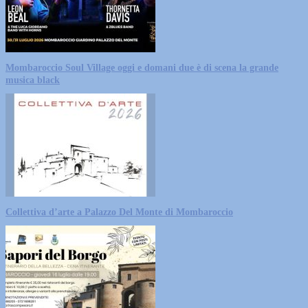
Mombaroccio Soul Village oggi e domani due è di scena la grande
musica black
Collettiva d’arte a Palazzo Del Monte di Mombaroccio