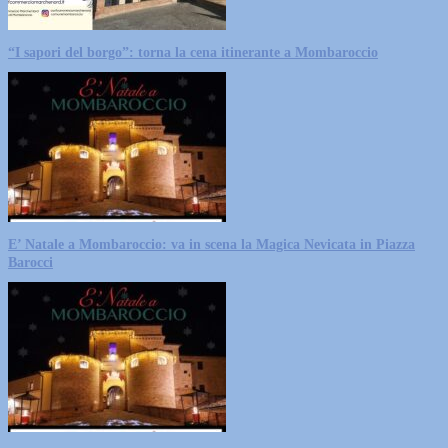
“I sapori del borgo”: torna la cena itinerante a Mombaroccio
E’ Natale a Mombaroccio: va in scena la Magica Nevicata in Piazza
Barocci