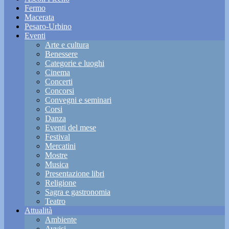
Fermo
Macerata
Pesaro-Urbino
Eventi
Arte e cultura
Benessere
Categorie e luoghi
Cinema
Concerti
Concorsi
Convegni e seminari
Corsi
Danza
Eventi del mese
Festival
Mercatini
Mostre
Musica
Presentazione libri
Religione
Sagra e gastronomia
Teatro
Attualità
Ambiente
Avvisi