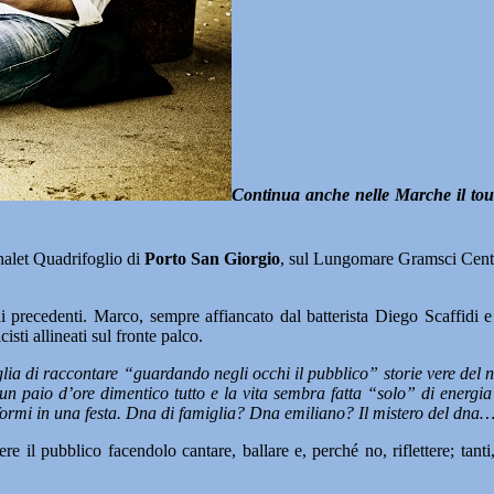
Continua anche nelle Marche il tour
halet Quadrifoglio di
Porto San Giorgio
, sul Lungomare Gramsci Cen
recedenti. Marco, sempre affiancato dal batterista Diego Scaffidi e dal
isti allineati sul fronte palco.
lia di raccontare “guardando negli occhi il pubblico” storie vere del 
r un paio d’ore dimentico tutto e la vita sembra fatta “solo” di energia
asformi in una festa. Dna di famiglia? Dna emiliano? Il mistero del dna
il pubblico facendolo cantare, ballare e, perché no, riflettere; tanti, 