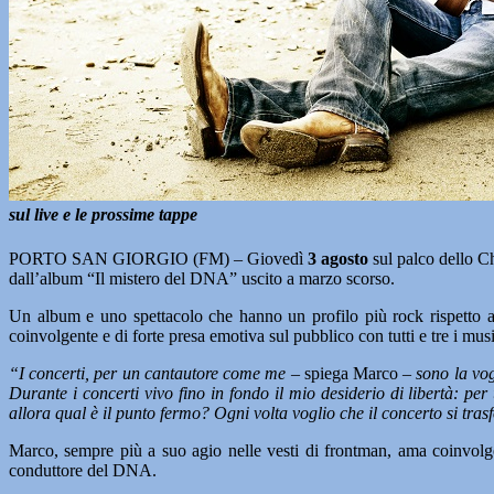
sul live e le prossime tappe
PORTO SAN GIORGIO (FM) – Giovedì
3 agosto
sul palco dello C
dall’album “Il mistero del DNA” uscito a marzo scorso.
Un album e uno spettacolo che hanno un profilo più rock rispetto ai p
coinvolgente e di forte presa emotiva sul pubblico con tutti e tre i music
“I concerti, per un cantautore come me
– spiega Marco –
sono la vog
Durante i concerti vivo fino in fondo il mio desiderio di libertà: pe
allora qual è il punto fermo? Ogni volta voglio che il concerto si tr
Marco, sempre più a suo agio nelle vesti di frontman, ama coinvolgere 
conduttore del DNA.