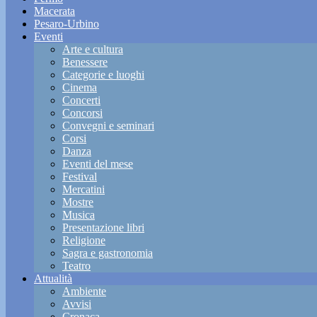
Macerata
Pesaro-Urbino
Eventi
Arte e cultura
Benessere
Categorie e luoghi
Cinema
Concerti
Concorsi
Convegni e seminari
Corsi
Danza
Eventi del mese
Festival
Mercatini
Mostre
Musica
Presentazione libri
Religione
Sagra e gastronomia
Teatro
Attualità
Ambiente
Avvisi
Cronaca