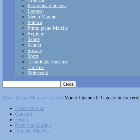
Economia e finanza
Lavoro
Meteo Marche
Politica
Primo piano Marche
Regione
Salute
Scuola
Sociale
Sport
Tecnologia e scienze
Turismo
Università
Home
Eventi Marche
Concerti
Marco Ligabue il 3 agosto in concert
Eventi Marche
Concerti
Fermo
Porto San Giorgio
Province Marche