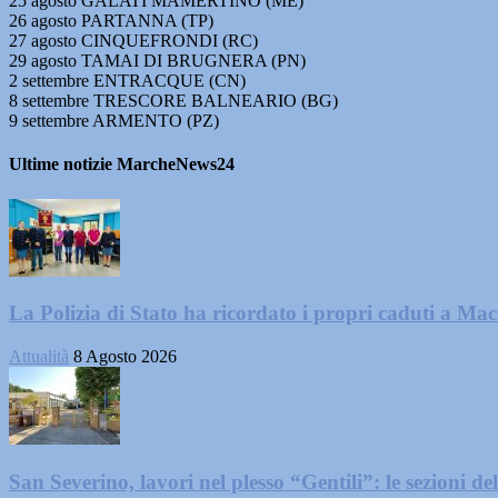
25 agosto GALATI MAMERTINO (ME)
26 agosto PARTANNA (TP)
27 agosto CINQUEFRONDI (RC)
29 agosto TAMAI DI BRUGNERA (PN)
2 settembre ENTRACQUE (CN)
8 settembre TRESCORE BALNEARIO (BG)
9 settembre ARMENTO (PZ)
Ultime notizie MarcheNews24
La Polizia di Stato ha ricordato i propri caduti a Ma
Attualità
8 Agosto 2026
San Severino, lavori nel plesso “Gentili”: le sezioni dell