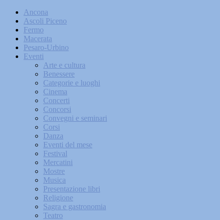
Ancona
Ascoli Piceno
Fermo
Macerata
Pesaro-Urbino
Eventi
Arte e cultura
Benessere
Categorie e luoghi
Cinema
Concerti
Concorsi
Convegni e seminari
Corsi
Danza
Eventi del mese
Festival
Mercatini
Mostre
Musica
Presentazione libri
Religione
Sagra e gastronomia
Teatro