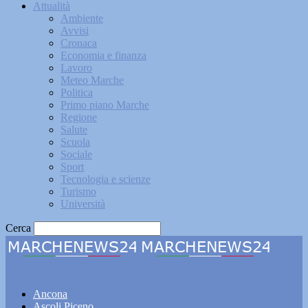
Attualità
Ambiente
Avvisi
Cronaca
Economia e finanza
Lavoro
Meteo Marche
Politica
Primo piano Marche
Regione
Salute
Scuola
Sociale
Sport
Tecnologia e scienze
Turismo
Università
Cerca
Marchenews24
Ancona
Ascoli Piceno