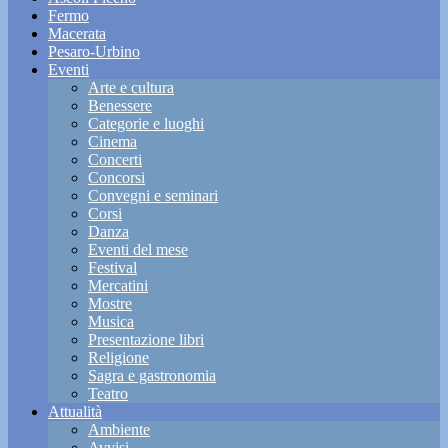
Fermo
Macerata
Pesaro-Urbino
Eventi
Arte e cultura
Benessere
Categorie e luoghi
Cinema
Concerti
Concorsi
Convegni e seminari
Corsi
Danza
Eventi del mese
Festival
Mercatini
Mostre
Musica
Presentazione libri
Religione
Sagra e gastronomia
Teatro
Attualità
Ambiente
Avvisi