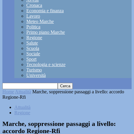
Cronaca
Economia e finanza
Lavoro
Meteo Marche
Politica
Primo piano Marche
Regione
Salute
Scuola
Sociale
Sport
Tecnologia e scienze
Turismo
Università
Home
Attualità
Marche, soppressione passaggi a livello: accordo
Regione-Rfi
Attualità
Regione
Marche, soppressione passaggi a livello:
accordo Regione-Rfi