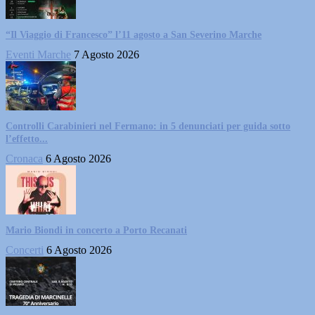
“Il Viaggio di Francesco” l’11 agosto a San Severino Marche
Eventi Marche
7 Agosto 2026
Controlli Carabinieri nel Fermano: in 5 denunciati per guida sotto
l’effetto...
Cronaca
6 Agosto 2026
Mario Biondi in concerto a Porto Recanati
Concerti
6 Agosto 2026