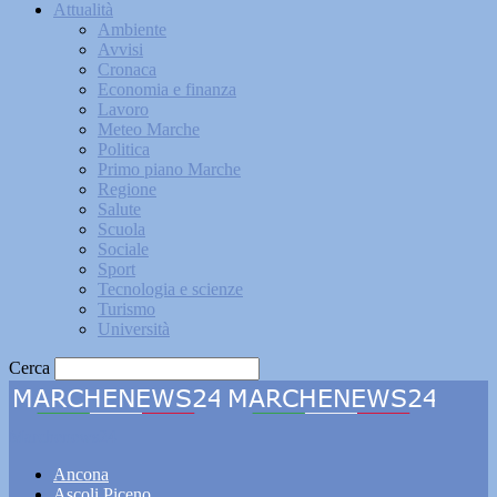
Attualità
Ambiente
Avvisi
Cronaca
Economia e finanza
Lavoro
Meteo Marche
Politica
Primo piano Marche
Regione
Salute
Scuola
Sociale
Sport
Tecnologia e scienze
Turismo
Università
Cerca
Marchenews24
Ancona
Ascoli Piceno