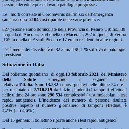
persone decedute presentavano patologie pregresse .
Le morti correlate al Coronavirus dall’inizio dell’emergenza
sanitaria sono
2104
così ripartite nelle varie province:
827 persone erano domiciliate nella Provincia di Pesaro-Urbino,539
in quella di Ancona, 354 quella di Macerata, 202 in quella di Fermo
,165 in quella di Ascoli Piceno e 17 erano residenti in altre regioni.
L’età media dei deceduti è di 82 anni; il 96,1 % soffriva di patologie
preesistenti.
Situazione in Italia
Dal bollettino quotidiano di oggi,
13
febbraio 2021
, del
Ministero
della Salute
emergono i seguenti dati
relativi
all’Italia.
Sono
13.532
i nuovi positivi nelle ultime 24 ore ,
per un totale di
2.710.819
da inizio pandemia.I tamponi effettuati
nelle ultime 24 ore sono
290.534
complessivi ( test molecolari + test
rapidi antigenici). L’incidenza del numero di persone risultate
positive rispetto al numero giornaliero di tamponi effettuati è
4,7%
(ieri 4,6% ).
Dal 15 gennaio il bollettino riporta anche i test rapidi antigenici.