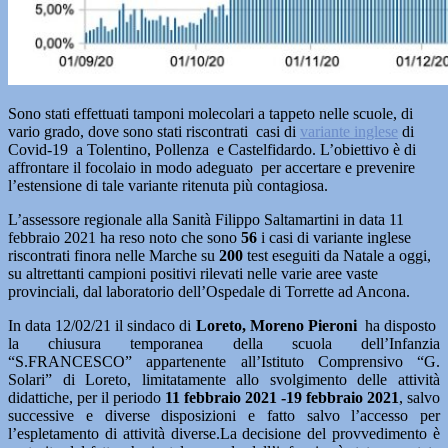
Sono stati effettuati tamponi molecolari a tappeto nelle scuole, di
vario grado, dove sono stati riscontrati casi di
variante inglese
di
Covid-19 a Tolentino, Pollenza e Castelfidardo. L’obiettivo è di
affrontare il focolaio in modo adeguato per accertare e prevenire
l’estensione di tale variante ritenuta più contagiosa.
L’assessore regionale alla Sanità Filippo Saltamartini in data 11
febbraio 2021 ha reso noto che sono
56
i casi di variante inglese
riscontrati finora nelle Marche su
200
test eseguiti da Natale a oggi,
su altrettanti campioni positivi rilevati nelle varie aree vaste
provinciali, dal laboratorio dell’Ospedale di Torrette ad Ancona.
In data 12/02/21 il sindaco di
Loreto, Moreno Pieroni
ha disposto
la chiusura temporanea della scuola dell’Infanzia
“S.FRANCESCO” appartenente all’Istituto Comprensivo “G.
Solari” di Loreto, limitatamente allo svolgimento delle attività
didattiche, per il periodo
11 febbraio 2021 -19 febbraio 2021
, salvo
successive e diverse disposizioni e fatto salvo l’accesso per
l’espletamento di attività diverse.La decisione del provvedimento è