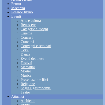
Fermo
Macerata
Pesaro-Urbino
Eventi
Arte e cultura
Benessere
Categorie e luoghi
Cinema
Concerti
Concorsi
Convegni e seminari
Corsi
Danza
Eventi del mese
Festival
Mercatini
Mostre
Musica
Presentazione libri
Religione
Sagra e gastronomia
Teatro
Attualità
Ambiente
Avvisi