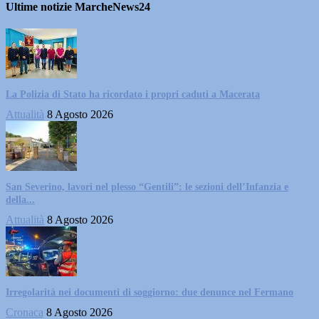
Ultime notizie MarcheNews24
La Polizia di Stato ha ricordato i propri caduti a Macerata
Attualità
8 Agosto 2026
San Severino, lavori nel plesso “Gentili”: le sezioni dell’Infanzia e
della...
Attualità
8 Agosto 2026
Irregolarità nei documenti di soggiorno: due denunce nel Fermano
Cronaca
8 Agosto 2026