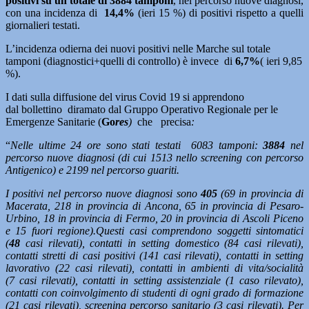
positivi su un totale di 3884 tamponi
, nel percorso nuove diagnosi,
con una incidenza di
14,4%
(ieri 15 %) di positivi rispetto a quelli
giornalieri testati.
L’incidenza odierna dei nuovi positivi nelle Marche sul totale
tamponi (diagnostici+quelli di controllo) è invece di
6,7%
( ieri 9,85
%).
I dati sulla diffusione del virus Covid 19 si apprendono
dal bollettino diramato dal Gruppo Operativo Regionale per le
Emergenze Sanitarie (
Go
res
)
che precisa
:
“
Nelle ultime 24 ore sono stati testati 6083 tamponi:
3884
nel
percorso nuove diagnosi (di cui 1513 nello screening con percorso
Antigenico) e 2199 nel percorso guariti.
I positivi nel percorso nuove diagnosi sono
405
(69 in provincia di
Macerata, 218 in provincia di Ancona, 65 in provincia di Pesaro-
Urbino, 18 in provincia di Fermo, 20 in provincia di Ascoli Piceno
e 15 fuori regione).
Questi casi comprendono soggetti sintomatici
(
48
casi rilevati), contatti in setting domestico (84 casi rilevati),
contatti stretti di casi positivi (141 casi rilevati), contatti in setting
lavorativo (22 casi rilevati), contatti in ambienti di vita/socialità
(7 casi rilevati), contatti in setting assistenziale (1 caso rilevato),
contatti con coinvolgimento di studenti di ogni grado di formazione
(21 casi rilevati), screening percorso sanitario (3 casi rilevati). Per