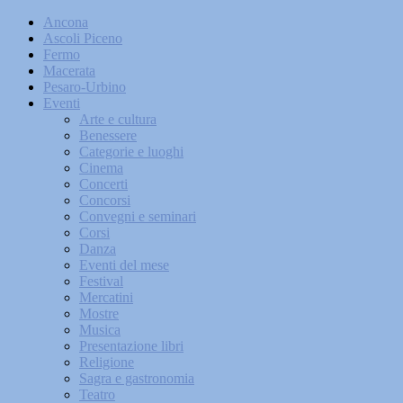
Ancona
Ascoli Piceno
Fermo
Macerata
Pesaro-Urbino
Eventi
Arte e cultura
Benessere
Categorie e luoghi
Cinema
Concerti
Concorsi
Convegni e seminari
Corsi
Danza
Eventi del mese
Festival
Mercatini
Mostre
Musica
Presentazione libri
Religione
Sagra e gastronomia
Teatro