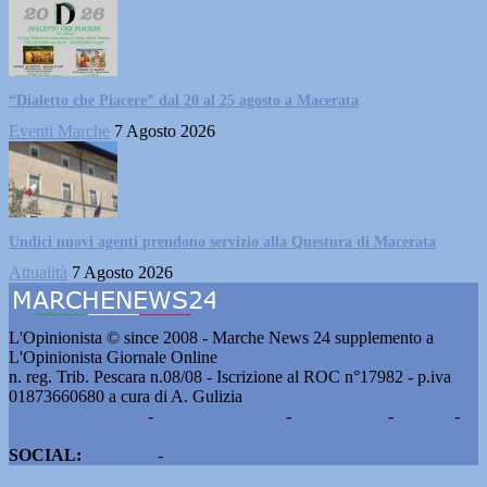
“Dialetto che Piacere” dal 20 al 25 agosto a Macerata
Eventi Marche
7 Agosto 2026
Undici nuovi agenti prendono servizio alla Questura di Macerata
Attualità
7 Agosto 2026
L'Opinionista © since 2008 - Marche News 24 supplemento a
L'Opinionista Giornale Online
n. reg. Trib. Pescara n.08/08 - Iscrizione al ROC n°17982 - p.iva
01873660680 a cura di A. Gulizia
Pubblicità e contatti
-
Notizie del giorno
-
Informazioni
-
Privacy
-
Cookie
SOCIAL:
Facebook
-
X