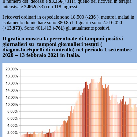
Il numero dei decessi è
93.356
(+311), quello dei ricoveri in terapia
intensiva è
2.062
(-33) con 118 ingressi.
I ricoveri ordinari in ospedale sono 18.500 (
-236
), mentre i malati in
isolamento domiciliare sono 380.851. I guariti sono 2.216.050
(
+13.973
). Sono 401.413
(-761)
gli attualmente positivi.
Il grafico mostra la percentuale di tamponi positivi
giornalieri su tamponi giornalieri testati (
diagnostici+quelli di controllo) nel periodo 1 settembre
2020 – 13 febbraio 2021 in Italia.