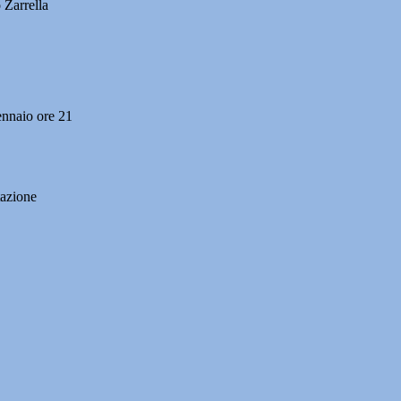
 Zarrella
naio ore 21
tazione