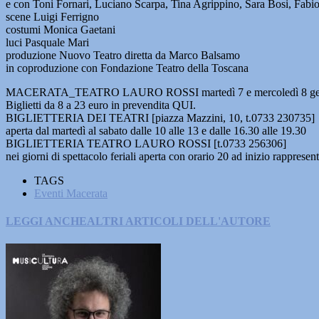
e con Toni Fornari, Luciano Scarpa, Tina Agrippino, Sara Bosi, Fabio
scene Luigi Ferrigno
costumi Monica Gaetani
luci Pasquale Mari
produzione Nuovo Teatro diretta da Marco Balsamo
in coproduzione con Fondazione Teatro della Toscana
MACERATA_TEATRO LAURO ROSSI martedì 7 e mercoledì 8 gen
Biglietti da 8 a 23 euro in prevendita QUI.
BIGLIETTERIA DEI TEATRI [piazza Mazzini, 10, t.0733 230735]
aperta dal martedì al sabato dalle 10 alle 13 e dalle 16.30 alle 19.30
BIGLIETTERIA TEATRO LAURO ROSSI [t.0733 256306]
nei giorni di spettacolo feriali aperta con orario 20 ad inizio rappresen
TAGS
Eventi Macerata
LEGGI ANCHE
ALTRI ARTICOLI DELL'AUTORE