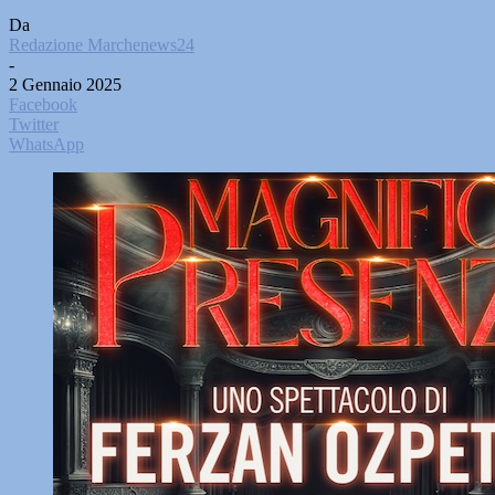
Da
Redazione Marchenews24
-
2 Gennaio 2025
Facebook
Twitter
WhatsApp