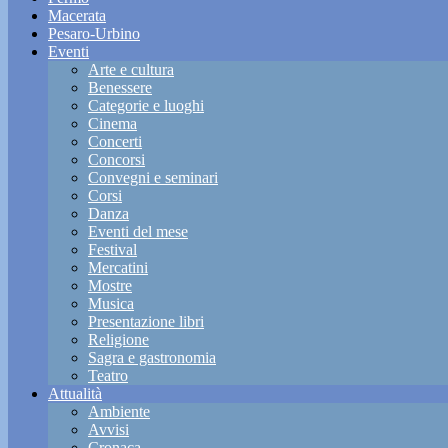
Macerata
Pesaro-Urbino
Eventi
Arte e cultura
Benessere
Categorie e luoghi
Cinema
Concerti
Concorsi
Convegni e seminari
Corsi
Danza
Eventi del mese
Festival
Mercatini
Mostre
Musica
Presentazione libri
Religione
Sagra e gastronomia
Teatro
Attualità
Ambiente
Avvisi
Cronaca