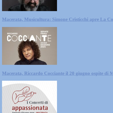
Macerata, Musicultura: Simone Cristicchi apre La C
Macerata, Riccardo Cocciante il 20 giugno ospite di 