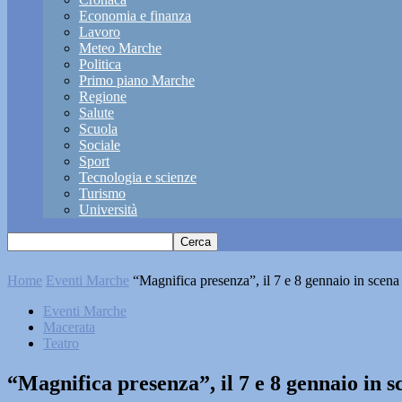
Economia e finanza
Lavoro
Meteo Marche
Politica
Primo piano Marche
Regione
Salute
Scuola
Sociale
Sport
Tecnologia e scienze
Turismo
Università
Home
Eventi Marche
“Magnifica presenza”, il 7 e 8 gennaio in scena
Eventi Marche
Macerata
Teatro
“Magnifica presenza”, il 7 e 8 gennaio in 