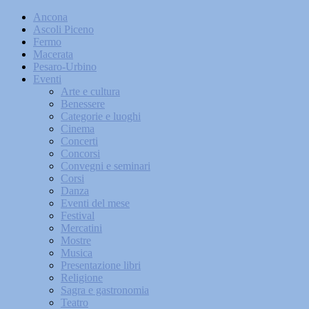
Ancona
Ascoli Piceno
Fermo
Macerata
Pesaro-Urbino
Eventi
Arte e cultura
Benessere
Categorie e luoghi
Cinema
Concerti
Concorsi
Convegni e seminari
Corsi
Danza
Eventi del mese
Festival
Mercatini
Mostre
Musica
Presentazione libri
Religione
Sagra e gastronomia
Teatro