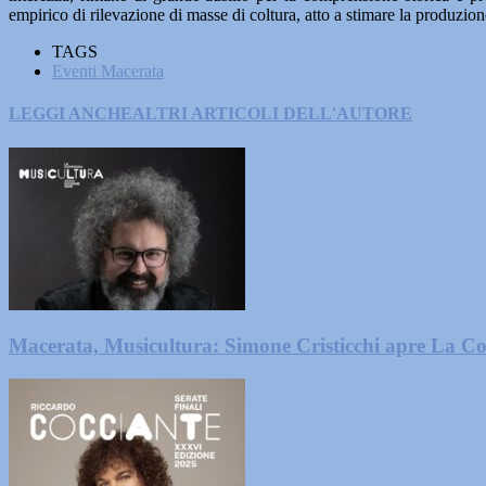
empirico di rilevazione di masse di coltura, atto a stimare la produzione
TAGS
Eventi Macerata
LEGGI ANCHE
ALTRI ARTICOLI DELL'AUTORE
Macerata, Musicultura: Simone Cristicchi apre La C