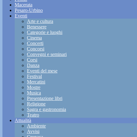
Macerata
Pesaro-Urbino
Eventi
Arte e cultura
Benessere
Categorie e luoghi
Cinema
Concerti
Concorsi
Convegni e seminari
Corsi
Danza
Eventi del mese
Festival
Mercatini
Mostre
Musica
Presentazione libri
Religione
Sagra e gastronomia
Teatro
Attualità
Ambiente
Avvisi
Cronaca