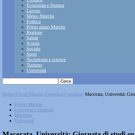
Economia e finanza
Lavoro
Meteo Marche
Politica
Primo piano Marche
Regione
Salute
Scuola
Sociale
Sport
Tecnologia e scienze
Turismo
Università
Home
Eventi Marche
Convegni e seminari
Macerata, Università: Gior
Eventi Marche
Convegni e seminari
Macerata
Università
Macerata, Università: Giornata di studi su