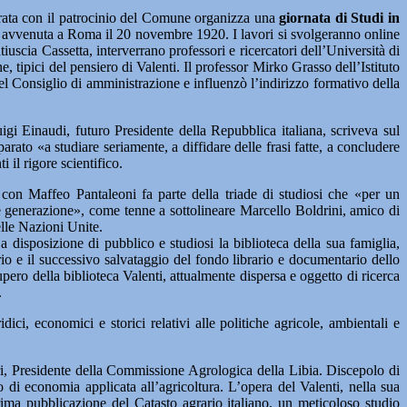
rata con il patrocinio del Comune organizza una
giornata di Studi in
so, avvenuta a Roma il 20 novembre 1920. I lavori si svolgeranno online
uscia Cassetta, interverrano professori e ricercatori dell’Università di
e, tipici del pensiero di Valenti. Il professor Mirko Grasso dell’Istituto
nel Consiglio di amministrazione e influenzò l’indirizzo formativo della
uigi Einaudi, futuro Presidente della Repubblica italiana, scriveva sul
rato «a studiare seriamente, a diffidare delle frasi fatte, a concludere
 il rigore scientifico.
con Maffeo Pantaleoni fa parte della triade di studiosi che «per un
nte generazione», come tenne a sottolineare Marcello Boldrini, amico di
elle Nazioni Unite.
 disposizione di pubblico e studiosi la biblioteca della sua famiglia,
io e il successivo salvataggio del fondo librario e documentario dello
pero della biblioteca Valenti, attualmente dispersa e oggetto di ricerca
.
ici, economici e storici relativi alle politiche agricole, ambientali e
i, Presidente della Commissione Agrologica della Libia. Discepolo di
di economia applicata all’agricoltura. L’opera del Valenti, nella sua
prima pubblicazione del Catasto agrario italiano, un meticoloso studio