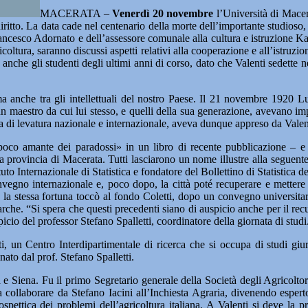
MACERATA –
Venerdì 20 novembre
l’Università di Mace
 diritto. La data cade nel centenario della morte dell’importante studio
rancesco Adornato e dell’assessore comunale alla cultura e istruzione Kati
oltura, saranno discussi aspetti relativi alla cooperazione e all’istruzion
anche gli studenti degli ultimi anni di corso, dato che Valenti sedette 
 ma anche tra gli intellettuali del nostro Paese. Il 21 novembre 1920 L
 maestro da cui lui stesso, e quelli della sua generazione, avevano impa
a di levatura nazionale e internazionale, aveva dunque appreso da Valenti
 poco amante dei paradossi» in un libro di recente pubblicazione – e 
ella provincia di Macerata. Tutti lasciarono un nome illustre alla segue
uto Internazionale di Statistica e fondatore del Bollettino di Statistica d
egno internazionale e, poco dopo, la città poté recuperare e mettere a
la stessa fortuna toccò al fondo Coletti, dopo un convegno universitar
che. “Si spera che questi precedenti siano di auspicio anche per il recu
picio del professor Stefano Spalletti, coordinatore della giornata di studi
 un Centro Interdipartimentale di ricerca che si occupa di studi giurid
nato dal prof. Stefano Spalletti.
 Siena. Fu il primo Segretario generale della Società degli Agricoltor
llaborare da Stefano Iacini all’Inchiesta Agraria, divenendo esperto 
spettica dei problemi dell’agricoltura italiana. A Valenti si deve la 