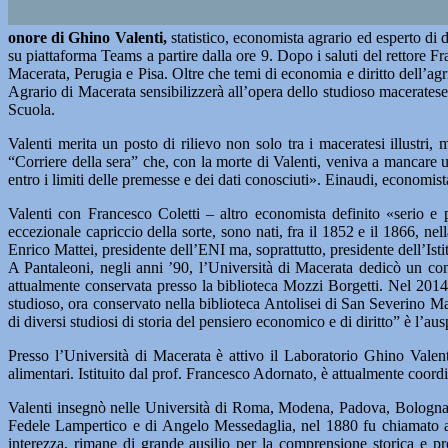
onore di Ghino Valenti,
statistico, economista agrario ed esperto di
su piattaforma Teams a partire dalla ore 9. Dopo i saluti del rettore F
Macerata, Perugia e Pisa. Oltre che temi di economia e diritto dell’agric
Agrario di Macerata sensibilizzerà all’opera dello studioso maceratese 
Scuola.
Valenti merita un posto di rilievo non solo tra i maceratesi illustri,
“Corriere della sera” che, con la morte di Valenti, veniva a mancare un
entro i limiti delle premesse e dei dati conosciuti». Einaudi, economist
Valenti con Francesco Coletti – altro economista definito «serio e
eccezionale capriccio della sorte, sono nati, fra il 1852 e il 1866, n
Enrico Mattei, presidente dell’ENI ma, soprattutto, presidente dell’Istit
A Pantaleoni, negli anni ’90, l’Università di Macerata dedicò un conv
attualmente conservata presso la biblioteca Mozzi Borgetti. Nel 2014 
studioso, ora conservato nella biblioteca Antolisei di San Severino Mar
di diversi studiosi di storia del pensiero economico e di diritto” è l’aus
Presso l’Università di Macerata è attivo il Laboratorio Ghino Valenti,
alimentari. Istituito dal prof. Francesco Adornato, è attualmente coordi
Valenti insegnò nelle Università di Roma, Modena, Padova, Bologna e
Fedele Lampertico e di Angelo Messedaglia, nel 1880 fu chiamato a co
interezza, rimane di grande ausilio per la comprensione storica e pro