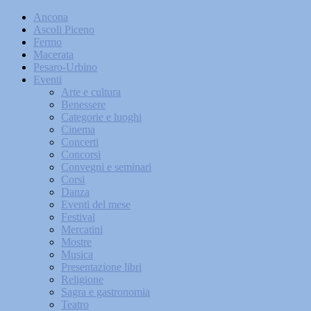
Ancona
Ascoli Piceno
Fermo
Macerata
Pesaro-Urbino
Eventi
Arte e cultura
Benessere
Categorie e luoghi
Cinema
Concerti
Concorsi
Convegni e seminari
Corsi
Danza
Eventi del mese
Festival
Mercatini
Mostre
Musica
Presentazione libri
Religione
Sagra e gastronomia
Teatro