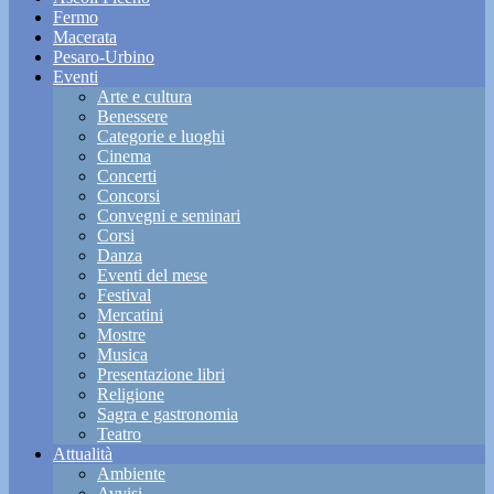
Fermo
Macerata
Pesaro-Urbino
Eventi
Arte e cultura
Benessere
Categorie e luoghi
Cinema
Concerti
Concorsi
Convegni e seminari
Corsi
Danza
Eventi del mese
Festival
Mercatini
Mostre
Musica
Presentazione libri
Religione
Sagra e gastronomia
Teatro
Attualità
Ambiente
Avvisi