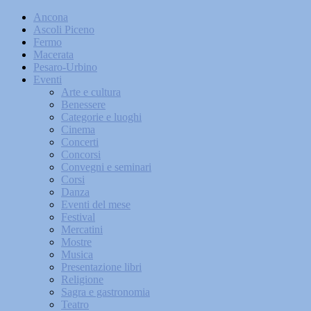
Ancona
Ascoli Piceno
Fermo
Macerata
Pesaro-Urbino
Eventi
Arte e cultura
Benessere
Categorie e luoghi
Cinema
Concerti
Concorsi
Convegni e seminari
Corsi
Danza
Eventi del mese
Festival
Mercatini
Mostre
Musica
Presentazione libri
Religione
Sagra e gastronomia
Teatro