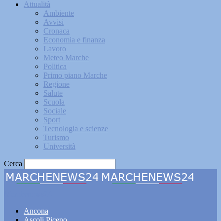
Attualità
Ambiente
Avvisi
Cronaca
Economia e finanza
Lavoro
Meteo Marche
Politica
Primo piano Marche
Regione
Salute
Scuola
Sociale
Sport
Tecnologia e scienze
Turismo
Università
Cerca
Marchenews24
Ancona
Ascoli Piceno