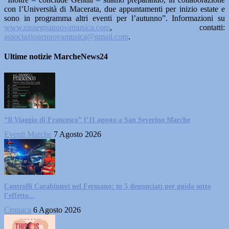
con l’Università di Macerata, due appuntamenti per inizio estate e
sono in programma altri eventi per l’autunno”. Informazioni su
www.rassegnanuovamusica.com
, contatti:
associazionenuovamusica@gmail.com
.
Ultime notizie MarcheNews24
“Il Viaggio di Francesco” l’11 agosto a San Severino Marche
Eventi Marche
7 Agosto 2026
Controlli Carabinieri nel Fermano: in 5 denunciati per guida sotto
l’effetto...
Cronaca
6 Agosto 2026