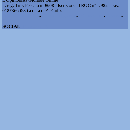
L'Opinionista Giornale Online
n. reg. Trib. Pescara n.08/08 - Iscrizione al ROC n°17982 - p.iva
01873660680 a cura di A. Gulizia
Pubblicità e contatti
-
Notizie del giorno
-
Informazioni
-
Privacy
-
Cookie
SOCIAL:
Facebook
-
X