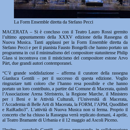
La Form Ensemble diretta da Stefano Pecci
MACERATA – Si è concluso con il Teatro Lauro Rossi gremito
l’ultimo appuntamento della XXXV edizione della Rassegna di
Nuova Musica. Tanti applausi per la Form Ensemble diretta da
Stefano Pecci e per il pianista Fausto Bongelli che hanno portato un
programma in cui il minimalismo del compositore statunitense Philip
Glass si incontrava con il misticismo del compositore estone Arvo
Pärt, due grandi autori contemporanei.
“C’è grande soddisfazione – afferma il curatore della rassegna
Gianluca Gentili – per il successo di questa edizione. Voglio
ringraziare tutti coloro che l’hanno resa possibile e che hanno
portato un loro contributo, a partire dal Comune di Macerata, quindi
l’Associazione Arena Sferisterio, la Regione Marche, il Ministero
per i Beni e le Attività Culturali, l’Università di Macerata,
l’Accademia di Belle Arti di Macerata, la FORM, l’APM, Quodlibet
e RaiRadio3”. L’attività di Nuova Musica non si ferma. Proprio il
concerto che ha chiuso la Rassegna verrà replicato domani, 4 aprile,
al Teatro Bramante di Urbania e il 12 maggio ad Ascoli Piceno.
“Inoltre – conclude Gentili – stiamo preparando, in collaborazione