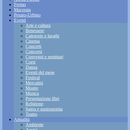
Fermo
Macerata
Pesaro-Urbino
Eventi
Arte e cultura
Benessere
Categorie e luoghi
Cinema
Concerti
Concorsi
Convegni e seminari
Corsi
Danza
Eventi del mese
Festival
Mercatini
Mostre
Musica
Presentazione libri
Religione
Sagra e gastronomia
Teatro
Attualità
Ambiente
Avvisi