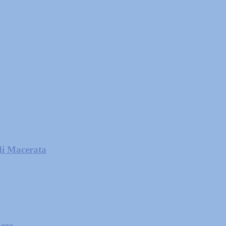
di Macerata
orze