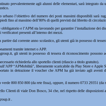
stinato prevalentemente agli alunni delle elementari, sarà integrato da u
astico.
to urbano l’obiettivo del numero dei posti massimi disponibili sarà rag
iedi fino al massimo dell’80% di quelli previsti dal libretto di circolazi
è obbligatorio e l’APM sta lavorando per garantire l’installazione dei dis
i verificatori presenti all’interno dei mezzi.
rtire dal corrente anno scolastico, gli utenti già in possesso di tessera
bonamenti tramite internet o APP.
group.it, gli utenti in possesso di tessera di riconoscimento possono a
cessario richiederla allo sportello clienti (rilascio a titolo gratuito).
ull’APP “APMobilità”, liberamente scaricabile da Play Store e Apple Sto
e portato in detrazione il voucher che APM ha già inviato agli aventi 
ro verde 800 850 800 (da rete fissa), oppure, il numero 0733 29351 (da r
llo Clienti di viale Don Bosco, 34 che, nel rispetto delle disposizion
roup.it .