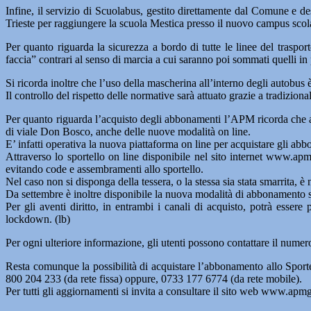
Infine, il servizio di Scuolabus, gestito direttamente dal Comune e de
Trieste per raggiungere la scuola Mestica presso il nuovo campus scol
Per quanto riguarda la sicurezza a bordo di tutte le linee del traspor
faccia” contrari al senso di marcia a cui saranno poi sommati quelli in p
Si ricorda inoltre che l’uso della mascherina all’interno degli autobus 
Il controllo del rispetto delle normative sarà attuato grazie a tradizional
Per quanto riguarda l’acquisto degli abbonamenti l’APM ricorda che a pa
di viale Don Bosco, anche delle nuove modalità on line.
E’ infatti operativa la nuova piattaforma on line per acquistare gli ab
Attraverso lo sportello on line disponibile nel sito internet www.apm
evitando code e assembramenti allo sportello.
Nel caso non si disponga della tessera, o la stessa sia stata smarrita, è ne
Da settembre è inoltre disponibile la nuova modalità di abbonamento s
Per gli aventi diritto, in entrambi i canali di acquisto, potrà esser
lockdown. (lb)
Per ogni ulteriore informazione, gli utenti possono contattare il nume
Resta comunque la possibilità di acquistare l’abbonamento allo Sporte
800 204 233 (da rete fissa) oppure, 0733 177 6774 (da rete mobile).
Per tutti gli aggiornamenti si invita a consultare il sito web www.apmg