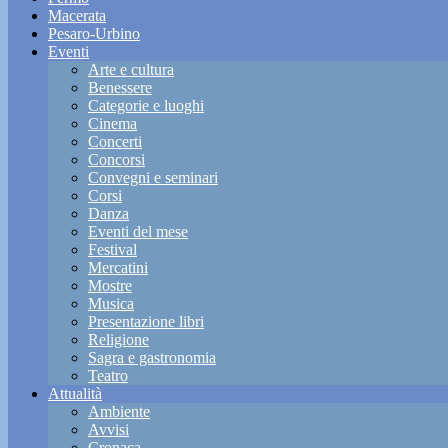
Macerata
Pesaro-Urbino
Eventi
Arte e cultura
Benessere
Categorie e luoghi
Cinema
Concerti
Concorsi
Convegni e seminari
Corsi
Danza
Eventi del mese
Festival
Mercatini
Mostre
Musica
Presentazione libri
Religione
Sagra e gastronomia
Teatro
Attualità
Ambiente
Avvisi
Cronaca