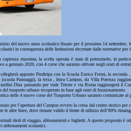
o del nuovo anno scolastico fissato per il prossimo 14 settembre, ha
scolastici in conseguenza delle limitazioni decretate dalle normative per
 capienza massima, la scelta operata è stata di potenziarlo, in partico
vo a gennaio 2020, con 4 corse che saranno attivate negli orari di entrata 
 collegherà appunto Piediripa con la Scuola Enrico Fermi, la seconda , 
o (scuola Pannaggi), la terza , linea Campus, da Villa Potenza raggiun
ai Giardini Diaz passando per viale Trieste e via Roma raggiungerà il Ca
s del trasporto urbano recuperato in base agli orari di funzionamento.
colastica delle 4 nuove corse del Trasporto Urbano saranno comunicate al
naio per l’apertura del Campus ovvero la corsa dal centro storico per cui
 le altre linee, dove rimane valido il limite di utilizzo dell’80% rimang
 normali titoli di viaggio, abbonamenti e biglietti. A questo proposito è 
ovi abbonamenti scolastici.