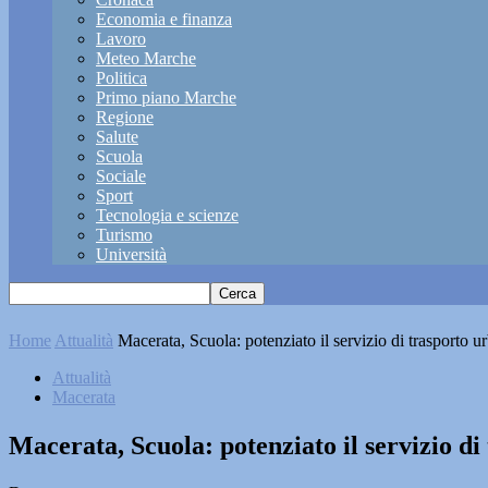
Economia e finanza
Lavoro
Meteo Marche
Politica
Primo piano Marche
Regione
Salute
Scuola
Sociale
Sport
Tecnologia e scienze
Turismo
Università
Home
Attualità
Macerata, Scuola: potenziato il servizio di trasporto u
Attualità
Macerata
Macerata, Scuola: potenziato il servizio d