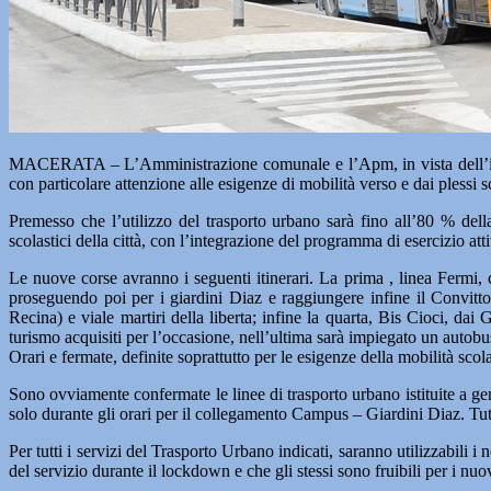
MACERATA – L’Amministrazione comunale e l’Apm, in vista dell’inizi
con particolare attenzione alle esigenze di mobilità verso e dai plessi 
Premesso che l’utilizzo del trasporto urbano sarà fino all’80 % della
scolastici della città, con l’integrazione del programma di esercizio atti
Le nuove corse avranno i seguenti itinerari. La prima , linea Fermi,
proseguendo poi per i giardini Diaz e raggiungere infine il Convitt
Recina) e viale martiri della liberta; infine la quarta, Bis Cioci, d
turismo acquisiti per l’occasione, nell’ultima sarà impiegato un autobu
Orari e fermate, definite soprattutto per le esigenze della mobilità s
Sono ovviamente confermate le linee di trasporto urbano istituite a gen
solo durante gli orari per il collegamento Campus – Giardini Diaz. Tutte
Per tutti i servizi del Trasporto Urbano indicati, saranno utilizzabili i
del servizio durante il lockdown e che gli stessi sono fruibili per i nu