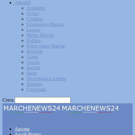
Attualità
Ambiente
Avvisi
Cronaca
Economia e finanza
Lavoro
Meteo Marche
Politica
Primo piano Marche
Regione
Salute
Scuola
Sociale
Sport
Tecnologia e scienze
Turismo
Università
Cerca
Marchenews24
Ancona
Ascoli Piceno