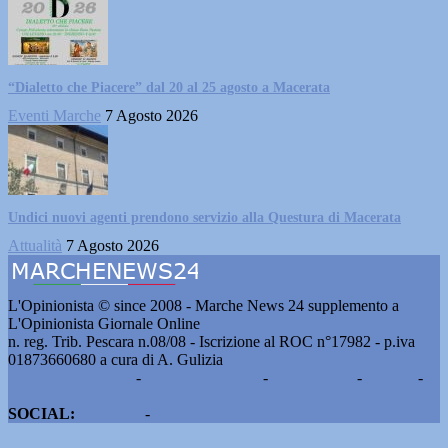
“Dialetto che Piacere” dal 20 al 25 agosto a Macerata
Eventi Marche
7 Agosto 2026
Undici nuovi agenti prendono servizio alla Questura di Macerata
Attualità
7 Agosto 2026
L'Opinionista © since 2008 - Marche News 24 supplemento a
L'Opinionista Giornale Online
n. reg. Trib. Pescara n.08/08 - Iscrizione al ROC n°17982 - p.iva
01873660680 a cura di A. Gulizia
Pubblicità e contatti
-
Notizie del giorno
-
Informazioni
-
Privacy
-
Cookie
SOCIAL:
Facebook
-
X