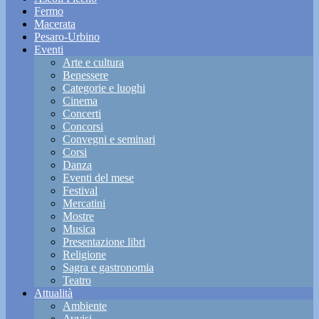
Fermo
Macerata
Pesaro-Urbino
Eventi
Arte e cultura
Benessere
Categorie e luoghi
Cinema
Concerti
Concorsi
Convegni e seminari
Corsi
Danza
Eventi del mese
Festival
Mercatini
Mostre
Musica
Presentazione libri
Religione
Sagra e gastronomia
Teatro
Attualità
Ambiente
Avvisi