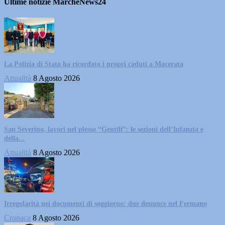
Ultime notizie MarcheNews24
La Polizia di Stato ha ricordato i propri caduti a Macerata
Attualità
8 Agosto 2026
San Severino, lavori nel plesso “Gentili”: le sezioni dell’Infanzia e
della...
Attualità
8 Agosto 2026
Irregolarità nei documenti di soggiorno: due denunce nel Fermano
Cronaca
8 Agosto 2026