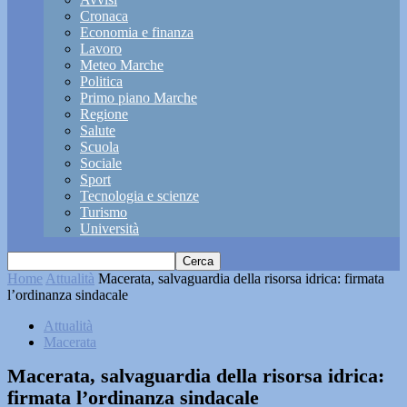
Cronaca
Economia e finanza
Lavoro
Meteo Marche
Politica
Primo piano Marche
Regione
Salute
Scuola
Sociale
Sport
Tecnologia e scienze
Turismo
Università
Home
Attualità
Macerata, salvaguardia della risorsa idrica: firmata
l’ordinanza sindacale
Attualità
Macerata
Macerata, salvaguardia della risorsa idrica:
firmata l’ordinanza sindacale