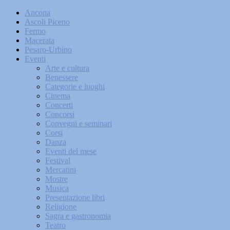
Ancona
Ascoli Piceno
Fermo
Macerata
Pesaro-Urbino
Eventi
Arte e cultura
Benessere
Categorie e luoghi
Cinema
Concerti
Concorsi
Convegni e seminari
Corsi
Danza
Eventi del mese
Festival
Mercatini
Mostre
Musica
Presentazione libri
Religione
Sagra e gastronomia
Teatro