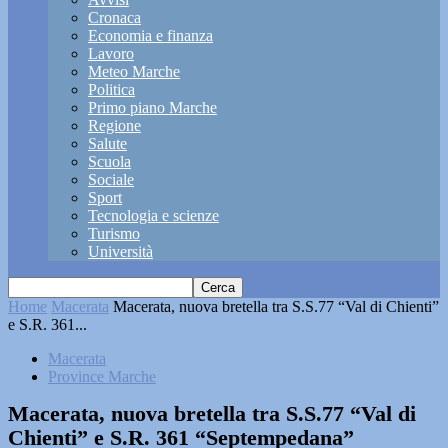
Cronaca
Economia e finanza
Lavoro
Meteo Marche
Politica
Primo piano Marche
Regione
Salute
Scuola
Sociale
Sport
Tecnologia e scienze
Turismo
Università
Home
Macerata
Macerata, nuova bretella tra S.S.77 “Val di Chienti”
e S.R. 361...
Macerata
Province Marche
Macerata, nuova bretella tra S.S.77 “Val di
Chienti” e S.R. 361 “Septempedana”