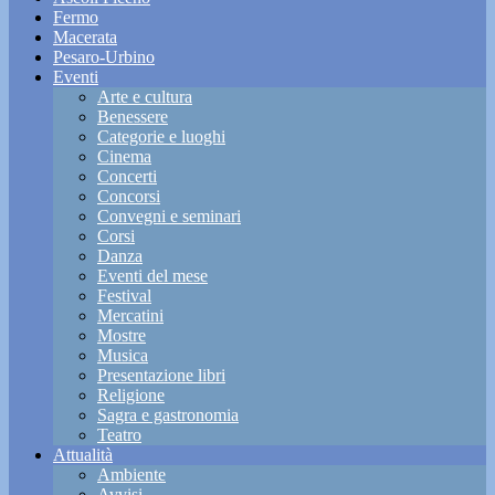
Fermo
Macerata
Pesaro-Urbino
Eventi
Arte e cultura
Benessere
Categorie e luoghi
Cinema
Concerti
Concorsi
Convegni e seminari
Corsi
Danza
Eventi del mese
Festival
Mercatini
Mostre
Musica
Presentazione libri
Religione
Sagra e gastronomia
Teatro
Attualità
Ambiente
Avvisi