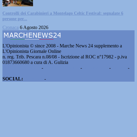
Controlli dei Carabinieri a Montelago Celtic Festival: segnalate 6
persone per...
Cronaca
6 Agosto 2026
L'Opinionista © since 2008 - Marche News 24 supplemento a
L'Opinionista Giornale Online
n. reg. Trib. Pescara n.08/08 - Iscrizione al ROC n°17982 - p.iva
01873660680 a cura di A. Gulizia
Pubblicità e contatti
-
Notizie del giorno
-
Informazioni
-
Privacy
-
Cookie
SOCIAL:
Facebook
-
X