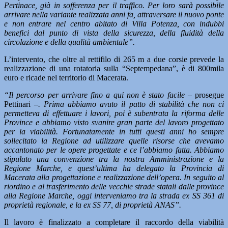
Pertinace, già in sofferenza per il traffico. Per loro sarà possibile
arrivare nella variante realizzata anni fa, attraversare il nuovo ponte
e non entrare nel centro abitato di Villa Potenza, con indubbi
benefici dal punto di vista della sicurezza, della fluidità della
circolazione e della qualità ambientale”.
L’intervento, che oltre al rettifilo di 265 m a due corsie prevede la
realizzazione di una rotatoria sulla “Septempedana”, è di 800mila
euro e ricade nel territorio di Macerata.
“Il percorso per arrivare fino a qui non è stato facile –
prosegue
Pettinari –
. Prima abbiamo avuto il patto di stabilità che non ci
permetteva di effettuare i lavori, poi è subentrata la riforma delle
Province e abbiamo visto svanire gran parte del lavoro progettato
per la viabilità. Fortunatamente in tutti questi anni ho sempre
sollecitato la Regione ad utilizzare quelle risorse che avevamo
accantonato per le opere progettate e ce l’abbiamo fatta. Abbiamo
stipulato una convenzione tra la nostra Amministrazione e la
Regione Marche, e quest’ultima ha delegato la Provincia di
Macerata alla progettazione e realizzazione dell’opera. In seguito al
riordino e al trasferimento delle vecchie strade statali dalle province
alla Regione Marche, oggi interveniamo tra la strada ex SS 361 di
proprietà regionale, e la ex SS 77, di proprietà ANAS”.
Il lavoro è finalizzato a completare il raccordo della viabilità