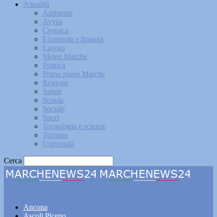
Attualità
Ambiente
Avvisi
Cronaca
Economia e finanza
Lavoro
Meteo Marche
Politica
Primo piano Marche
Regione
Salute
Scuola
Sociale
Sport
Tecnologia e scienze
Turismo
Università
Cerca
Marchenews24
Ancona
Ascoli Piceno