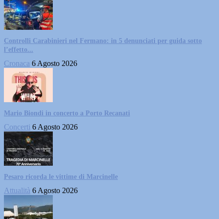
Controlli Carabinieri nel Fermano: in 5 denunciati per guida sotto
l’effetto...
Cronaca
6 Agosto 2026
Mario Biondi in concerto a Porto Recanati
Concerti
6 Agosto 2026
Pesaro ricorda le vittime di Marcinelle
Attualità
6 Agosto 2026