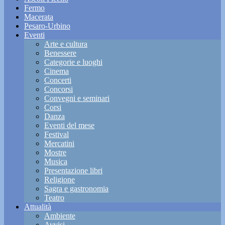
Fermo
Macerata
Pesaro-Urbino
Eventi
Arte e cultura
Benessere
Categorie e luoghi
Cinema
Concerti
Concorsi
Convegni e seminari
Corsi
Danza
Eventi del mese
Festival
Mercatini
Mostre
Musica
Presentazione libri
Religione
Sagra e gastronomia
Teatro
Attualità
Ambiente
Avvisi