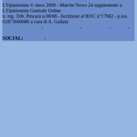
L'Opinionista © since 2008 - Marche News 24 supplemento a
L'Opinionista Giornale Online
n. reg. Trib. Pescara n.08/08 - Iscrizione al ROC n°17982 - p.iva
01873660680 a cura di A. Gulizia
Pubblicità e contatti
-
Notizie del giorno
-
Informazioni
-
Privacy
-
Cookie
SOCIAL:
Facebook
-
X