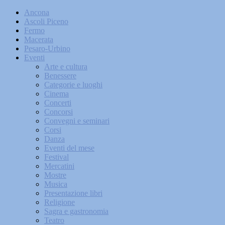
Ancona
Ascoli Piceno
Fermo
Macerata
Pesaro-Urbino
Eventi
Arte e cultura
Benessere
Categorie e luoghi
Cinema
Concerti
Concorsi
Convegni e seminari
Corsi
Danza
Eventi del mese
Festival
Mercatini
Mostre
Musica
Presentazione libri
Religione
Sagra e gastronomia
Teatro