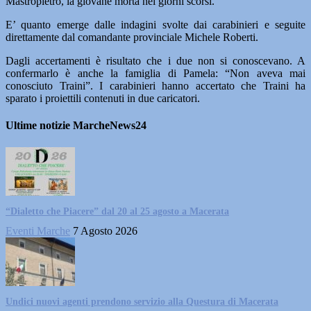
Mastropietro, la giovane morta nei giorni scorsi.
E’ quanto emerge dalle indagini svolte dai carabinieri e seguite
direttamente dal comandante provinciale Michele Roberti.
Dagli accertamenti è risultato che i due non si conoscevano. A
confermarlo è anche la famiglia di Pamela: “Non aveva mai
conosciuto Traini”. I carabinieri hanno accertato che Traini ha
sparato i proiettili contenuti in due caricatori.
Ultime notizie MarcheNews24
“Dialetto che Piacere” dal 20 al 25 agosto a Macerata
Eventi Marche
7 Agosto 2026
Undici nuovi agenti prendono servizio alla Questura di Macerata