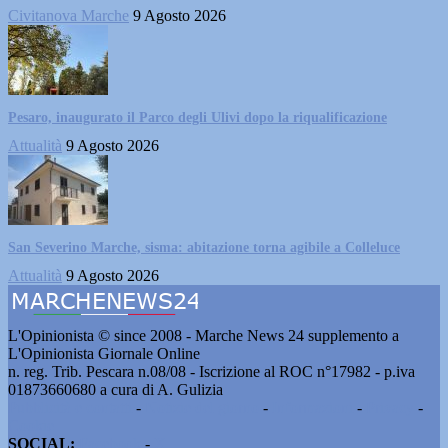
Civitanova Marche
9 Agosto 2026
Pesaro, inaugurato il Parco degli Ulivi dopo la riqualificazione
Attualità
9 Agosto 2026
San Severino Marche, sisma: abitazione torna agibile a Colleluce
Attualità
9 Agosto 2026
L'Opinionista © since 2008 - Marche News 24 supplemento a
L'Opinionista Giornale Online
n. reg. Trib. Pescara n.08/08 - Iscrizione al ROC n°17982 - p.iva
01873660680 a cura di A. Gulizia
Pubblicità e contatti
-
Notizie del giorno
-
Informazioni
-
Privacy
-
Cookie
SOCIAL:
Facebook
-
X