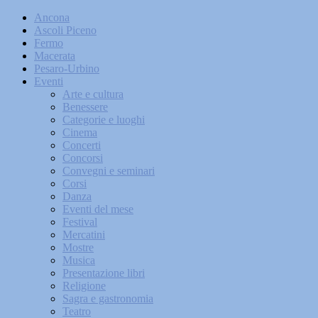
Ancona
Ascoli Piceno
Fermo
Macerata
Pesaro-Urbino
Eventi
Arte e cultura
Benessere
Categorie e luoghi
Cinema
Concerti
Concorsi
Convegni e seminari
Corsi
Danza
Eventi del mese
Festival
Mercatini
Mostre
Musica
Presentazione libri
Religione
Sagra e gastronomia
Teatro