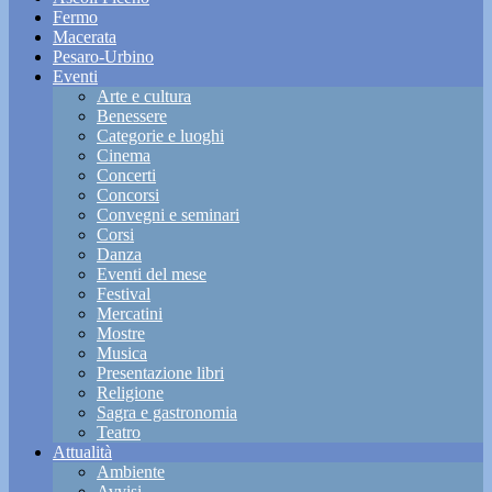
Fermo
Macerata
Pesaro-Urbino
Eventi
Arte e cultura
Benessere
Categorie e luoghi
Cinema
Concerti
Concorsi
Convegni e seminari
Corsi
Danza
Eventi del mese
Festival
Mercatini
Mostre
Musica
Presentazione libri
Religione
Sagra e gastronomia
Teatro
Attualità
Ambiente
Avvisi