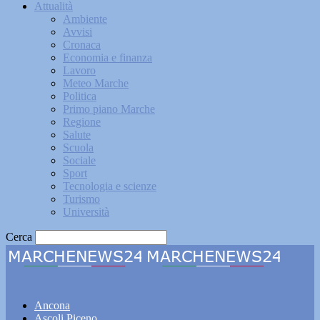
Attualità
Ambiente
Avvisi
Cronaca
Economia e finanza
Lavoro
Meteo Marche
Politica
Primo piano Marche
Regione
Salute
Scuola
Sociale
Sport
Tecnologia e scienze
Turismo
Università
Cerca
Marchenews24
Ancona
Ascoli Piceno