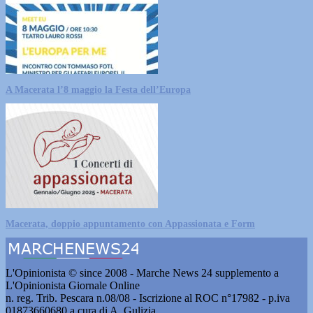
A Macerata l’8 maggio la Festa dell’Europa
Macerata, doppio appuntamento con Appassionata e Form
L'Opinionista © since 2008 - Marche News 24 supplemento a
L'Opinionista Giornale Online
n. reg. Trib. Pescara n.08/08 - Iscrizione al ROC n°17982 - p.iva
01873660680 a cura di A. Gulizia