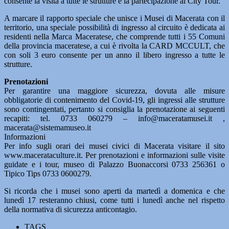
consente la visita a tutte le strutture e la partecipazione ai City Tour.
A marcare il rapporto speciale che unisce i Musei di Macerata con il
territorio, una speciale possibilità di ingresso al circuito è dedicata ai
residenti nella Marca Maceratese, che comprende tutti i 55 Comuni
della provincia maceratese, a cui è rivolta la CARD MCCULT, che
con soli 3 euro consente per un anno il libero ingresso a tutte le
strutture.
Prenotazioni
Per garantire una maggiore sicurezza, dovuta alle misure
obbligatorie di contenimento del Covid-19, gli ingressi alle strutture
sono contingentati, pertanto si consiglia la prenotazione ai seguenti
recapiti: tel. 0733 060279 – info@maceratamusei.it ,
macerata@sistemamuseo.it
Informazioni
Per info sugli orari dei musei civici di Macerata visitare il sito
www.macerataculture.it. Per prenotazioni e informazioni sulle visite
guidate e i tour, museo di Palazzo Buonaccorsi 0733 256361 o
Tipico Tips 0733 0600279.
Si ricorda che i musei sono aperti da martedì a domenica e che
lunedì 17 resteranno chiusi, come tutti i lunedì anche nel rispetto
della normativa di sicurezza anticontagio.
TAGS