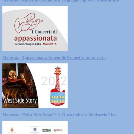
Macerata, Riccardo Cocciante il 20 giugno ospite di Musicultura
Macerata, Appassionata: Ensemble Prometeo in concerto
Macerata, “West Side Story”: il 13 settembre a Sferisterio Live