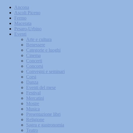
Ancona
Ascoli Piceno
Fermo
Macerata
Pesaro-Urbino
Eventi
Arte e cultura
Benessere
Categorie e luoghi
Cinema
Concerti
Concorsi
Convegni e seminari
Corsi
Danza
Eventi del mese
Festival
Mercatini
Mostre
Musica
Presentazione libri
Religione
Sagra e gastronomia
Teatro