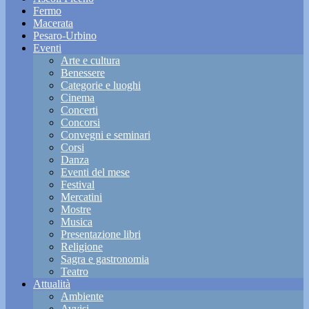
Fermo
Macerata
Pesaro-Urbino
Eventi
Arte e cultura
Benessere
Categorie e luoghi
Cinema
Concerti
Concorsi
Convegni e seminari
Corsi
Danza
Eventi del mese
Festival
Mercatini
Mostre
Musica
Presentazione libri
Religione
Sagra e gastronomia
Teatro
Attualità
Ambiente
Avvisi