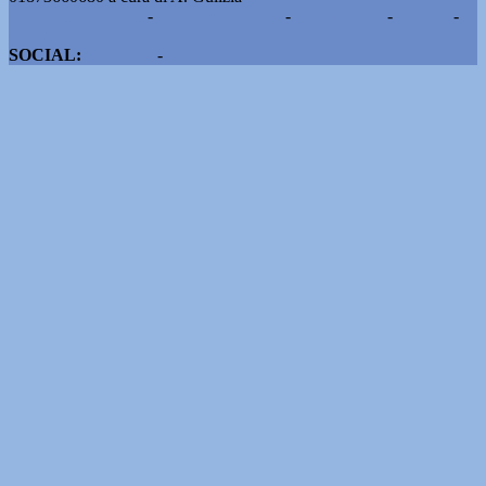
Pubblicità e contatti
-
Notizie del giorno
-
Informazioni
-
Privacy
-
Cookie
SOCIAL:
Facebook
-
X