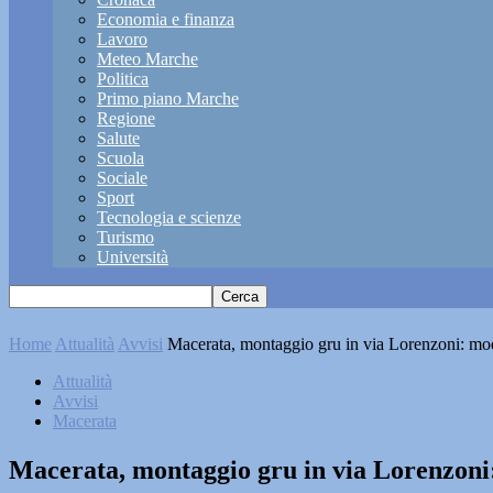
Economia e finanza
Lavoro
Meteo Marche
Politica
Primo piano Marche
Regione
Salute
Scuola
Sociale
Sport
Tecnologia e scienze
Turismo
Università
Home
Attualità
Avvisi
Macerata, montaggio gru in via Lorenzoni: modi
Attualità
Avvisi
Macerata
Macerata, montaggio gru in via Lorenzoni: 