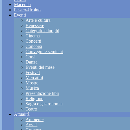
Macerata
Pesaro-Urbino
Eventi
Arte e cultura
Benessere
Categorie e luoghi
Cinema
Concerti
Concorsi
Convegni e seminari
Corsi
Danza
Eventi del mese
Festival
Mercatini
Mostre
Musica
Presentazione libri
Religione
Sagra e gastronomia
Teatro
Attualità
Ambiente
Avvisi
Cronaca