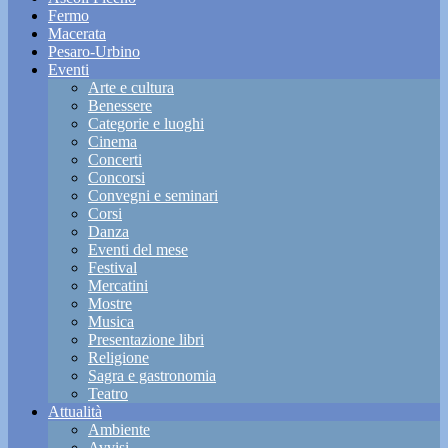
Fermo
Macerata
Pesaro-Urbino
Eventi
Arte e cultura
Benessere
Categorie e luoghi
Cinema
Concerti
Concorsi
Convegni e seminari
Corsi
Danza
Eventi del mese
Festival
Mercatini
Mostre
Musica
Presentazione libri
Religione
Sagra e gastronomia
Teatro
Attualità
Ambiente
Avvisi