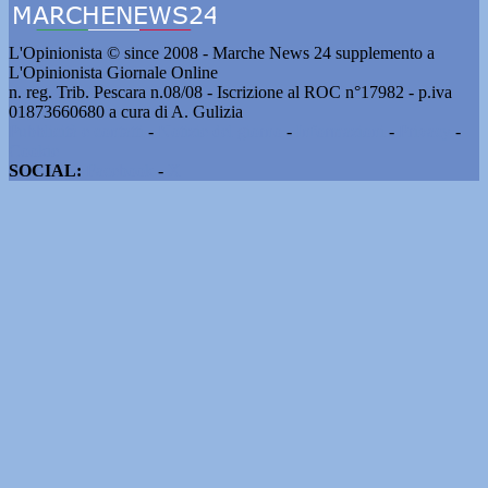
L'Opinionista © since 2008 - Marche News 24 supplemento a
L'Opinionista Giornale Online
n. reg. Trib. Pescara n.08/08 - Iscrizione al ROC n°17982 - p.iva
01873660680 a cura di A. Gulizia
Pubblicità e contatti
-
Notizie del giorno
-
Informazioni
-
Privacy
-
Cookie
SOCIAL:
Facebook
-
X