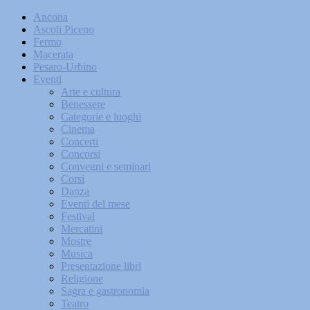
Ancona
Ascoli Piceno
Fermo
Macerata
Pesaro-Urbino
Eventi
Arte e cultura
Benessere
Categorie e luoghi
Cinema
Concerti
Concorsi
Convegni e seminari
Corsi
Danza
Eventi del mese
Festival
Mercatini
Mostre
Musica
Presentazione libri
Religione
Sagra e gastronomia
Teatro