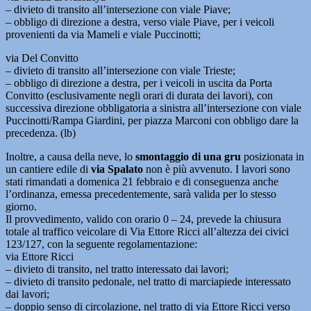
– divieto di transito all’intersezione con viale Piave;
– obbligo di direzione a destra, verso viale Piave, per i veicoli
provenienti da via Mameli e viale Puccinotti;
via Del Convitto
– divieto di transito all’intersezione con viale Trieste;
– obbligo di direzione a destra, per i veicoli in uscita da Porta
Convitto (esclusivamente negli orari di durata dei lavori), con
successiva direzione obbligatoria a sinistra all’intersezione con viale
Puccinotti/Rampa Giardini, per piazza Marconi con obbligo dare la
precedenza. (lb)
Inoltre, a causa della neve, lo
smontaggio di una gru
posizionata in
un cantiere edile di
via Spalato
non è più avvenuto. I lavori sono
stati rimandati a domenica 21 febbraio e di conseguenza anche
l’ordinanza, emessa precedentemente, sarà valida per lo stesso
giorno.
Il provvedimento, valido con orario 0 – 24, prevede la chiusura
totale al traffico veicolare di Via Ettore Ricci all’altezza dei civici
123/127, con la seguente regolamentazione:
via Ettore Ricci
– divieto di transito, nel tratto interessato dai lavori;
– divieto di transito pedonale, nel tratto di marciapiede interessato
dai lavori;
– doppio senso di circolazione, nel tratto di via Ettore Ricci verso