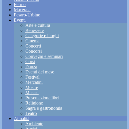
Fermo
Macerata
Pesaro-Urbino
Eventi
Arte e cultura
Benessere
Categorie e luoghi
Cinema
Concerti
Concorsi
Convegni e seminari
Corsi
Danza
Eventi del mese
Festival
Mercatini
Mostre
Musica
Presentazione libri
Religione
Sagra e gastronomia
Teatro
Attualità
Ambiente
Avvisi