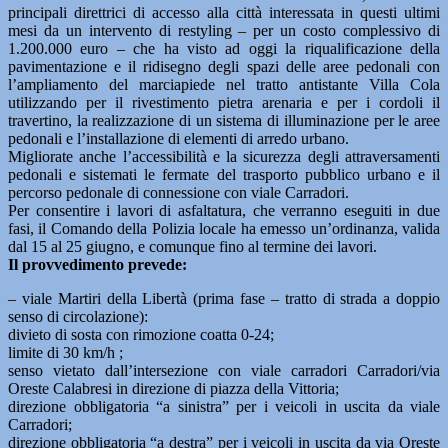
principali direttrici di accesso alla città interessata in questi ultimi
mesi da un intervento di restyling – per un costo complessivo di
1.200.000 euro – che ha visto ad oggi la riqualificazione della
pavimentazione e il ridisegno degli spazi delle aree pedonali con
l’ampliamento del marciapiede nel tratto antistante Villa Cola
utilizzando per il rivestimento pietra arenaria e per i cordoli il
travertino, la realizzazione di un sistema di illuminazione per le aree
pedonali e l’installazione di elementi di arredo urbano.
Migliorate anche l’accessibilità e la sicurezza degli attraversamenti
pedonali e sistemati le fermate del trasporto pubblico urbano e il
percorso pedonale di connessione con viale Carradori.
Per consentire i lavori di asfaltatura, che verranno eseguiti in due
fasi, il Comando della Polizia locale ha emesso un’ordinanza, valida
dal 15 al 25 giugno, e comunque fino al termine dei lavori.
Il provvedimento prevede:
– viale Martiri della Libertà (prima fase – tratto di strada a doppio
senso di circolazione):
divieto di sosta con rimozione coatta 0-24;
limite di 30 km/h ;
senso vietato dall’intersezione con viale carradori Carradori/via
Oreste Calabresi in direzione di piazza della Vittoria;
direzione obbligatoria “a sinistra” per i veicoli in uscita da viale
Carradori;
direzione obbligatoria “a destra” per i veicoli in uscita da via Oreste