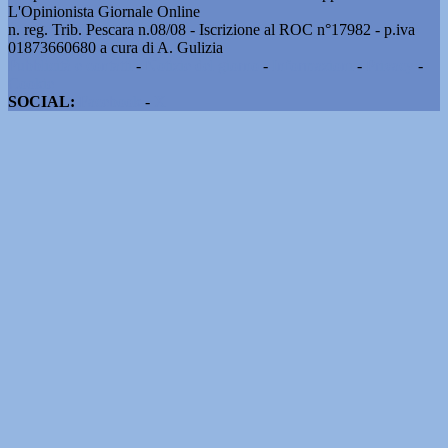
L'Opinionista Giornale Online
n. reg. Trib. Pescara n.08/08 - Iscrizione al ROC n°17982 - p.iva
01873660680 a cura di A. Gulizia
Pubblicità e contatti
-
Notizie del giorno
-
Informazioni
-
Privacy
-
Cookie
SOCIAL:
Facebook
-
X