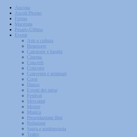
Ancona
Ascoli Piceno
Fermo
Macerata
Pesaro-Urbino
Eventi
Arte e cultura
Benessere
Categorie e luoghi
Cinema
Concerti
Concorsi
Convegni e seminari
Corsi
Danza
Eventi del mese
Festival
Mercatini
Mostre
Musica
Presentazione libri
Religione
Sagra e gastronomia
Teatro