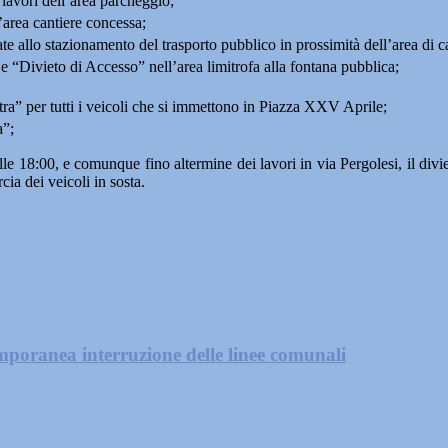
i lavori dell’area parcheggio;
l’area cantiere concessa;
ate allo stazionamento del trasporto pubblico in prossimità dell’area di c
 e “Divieto di Accesso” nell’area limitrofa alla fontana pubblica;
stra” per tutti i veicoli che si immettono in Piazza XXV Aprile;
a”;
le 18:00, e comunque fino altermine dei lavori in via Pergolesi, il divieto
cia dei veicoli in sosta.
mporanea interruzione delle linee comunali