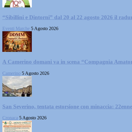
“Sibillini e Dintorni” dal 20 al 22 agosto 2026 il radun
Eventi Marche
5 Agosto 2026
A Camerino domani va in scena “Compagnia Amator
Camerino
5 Agosto 2026
San Severino, tentata estorsione con minaccia: 22enne
Cronaca
5 Agosto 2026