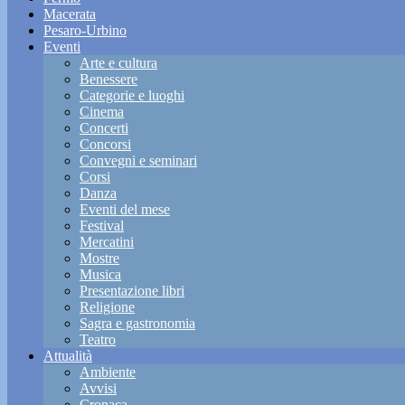
Macerata
Pesaro-Urbino
Eventi
Arte e cultura
Benessere
Categorie e luoghi
Cinema
Concerti
Concorsi
Convegni e seminari
Corsi
Danza
Eventi del mese
Festival
Mercatini
Mostre
Musica
Presentazione libri
Religione
Sagra e gastronomia
Teatro
Attualità
Ambiente
Avvisi
Cronaca