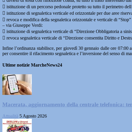
 divieto di sosta con rimozione coatta, su tutto il tratto interessato da
 istituzione di un percorso pedonale protetto su tutto il perimetro del
 istituzione di segnaletica verticale ed orizzontale per due aree riserv
 revoca e modifica della segnaletica orizzontale e verticale di “Stop”
– via Giuseppe Verdi:
 istituzione di segnaletica verticale di “Direzione Obbligatoria a sini
 revoca segnaletica verticale di “Direzione consentita Diritto e Destr
Infine l’ordinanza stabilisce, per giovedì 30 gennaio dalle ore 07:00 al
per consentire il rifacimento segnaletica e l’inversione del senso di mar
Ultime notizie MarcheNews24
Macerata, aggiornamento della centrale telefonica: te
Attualità
5 Agosto 2026