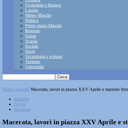
Economia e finanza
Lavoro
Meteo Marche
Politica
Primo piano Marche
Regione
Salute
Scuola
Sociale
Sport
Tecnologia e scienze
Turismo
Università
Home
Attualità
Macerata, lavori in piazza XXV Aprile e stazione ferrov
Attualità
Avvisi
Macerata
Macerata, lavori in piazza XXV Aprile e sta