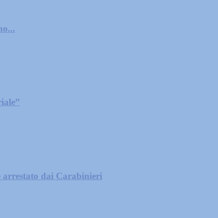
o...
iale”
 arrestato dai Carabinieri