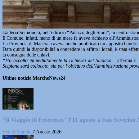
Galleria Scipione 6, nell’edificio “Palazzo degli Studi”, in centro stori
Il Comune, infatti, meno di un mese fa aveva richiesto all’Amministrazi
La Provincia di Macerata aveva anche pubblicato un apposito bando di
Data quindi la disponibilità a concedere in affitto i locali, è stata effe
la consegna delle chiavi.
“Ho accolto immediatamente la richiesta del Sindaco
– afferma il
P
Scipione sarà collocato, sia per l’obiettivo dell’Amministrazione provinc
Ultime notizie MarcheNews24
“Il Viaggio di Francesco” l’11 agosto a San Severino
Eventi Marche
7 Agosto 2026