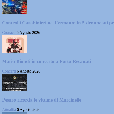
Controlli Carabinieri nel Fermano: in 5 denunciati per 
Cronaca
6 Agosto 2026
Mario Biondi in concerto a Porto Recanati
Concerti
6 Agosto 2026
Pesaro ricorda le vittime di Marcinelle
Attualità
6 Agosto 2026