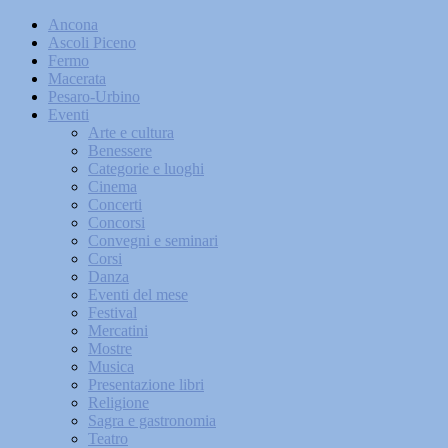
Ancona
Ascoli Piceno
Fermo
Macerata
Pesaro-Urbino
Eventi
Arte e cultura
Benessere
Categorie e luoghi
Cinema
Concerti
Concorsi
Convegni e seminari
Corsi
Danza
Eventi del mese
Festival
Mercatini
Mostre
Musica
Presentazione libri
Religione
Sagra e gastronomia
Teatro