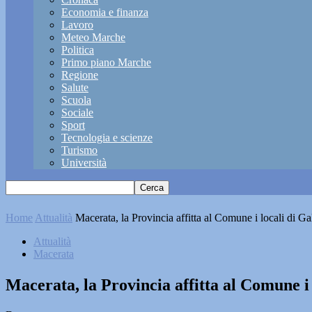
Economia e finanza
Lavoro
Meteo Marche
Politica
Primo piano Marche
Regione
Salute
Scuola
Sociale
Sport
Tecnologia e scienze
Turismo
Università
Home
Attualità
Macerata, la Provincia affitta al Comune i locali di Ga
Attualità
Macerata
Macerata, la Provincia affitta al Comune i 