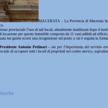
MACERATA – La Provincia di Macerata ha con
co.
one provinciale l’uso di tali locali, attualmente inutilizzati dopo il tra
 locazione per questo immobile composto da 11 vani adibiti ad ufficio,
ttuata nei giorni scorsi una ricognizione sul posto a cui è seguita la form
residente Antonio Pettinari
–
sia per l’importanza del servizio ero
iale di occupare tutti i locali di proprietà nel centro storico, soprattutt
 Marche