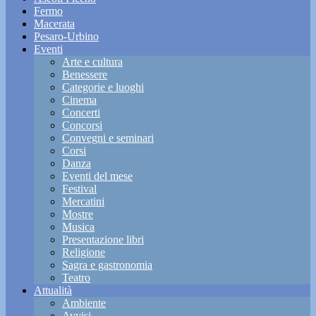
Fermo
Macerata
Pesaro-Urbino
Eventi
Arte e cultura
Benessere
Categorie e luoghi
Cinema
Concerti
Concorsi
Convegni e seminari
Corsi
Danza
Eventi del mese
Festival
Mercatini
Mostre
Musica
Presentazione libri
Religione
Sagra e gastronomia
Teatro
Attualità
Ambiente
Avvisi