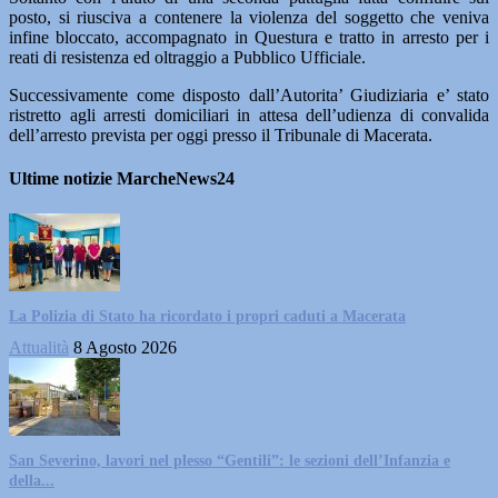
posto, si riusciva a contenere la violenza del soggetto che veniva
infine bloccato, accompagnato in Questura e tratto in arresto per i
reati di resistenza ed oltraggio a Pubblico Ufficiale.
Successivamente come disposto dall’Autorita’ Giudiziaria e’ stato
ristretto agli arresti domiciliari in attesa dell’udienza di convalida
dell’arresto prevista per oggi presso il Tribunale di Macerata.
Ultime notizie MarcheNews24
La Polizia di Stato ha ricordato i propri caduti a Macerata
Attualità
8 Agosto 2026
San Severino, lavori nel plesso “Gentili”: le sezioni dell’Infanzia e
della...