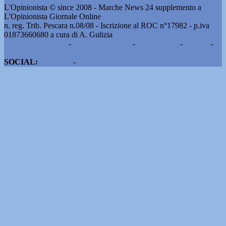
L'Opinionista © since 2008 - Marche News 24 supplemento a
L'Opinionista Giornale Online
n. reg. Trib. Pescara n.08/08 - Iscrizione al ROC n°17982 - p.iva
01873660680 a cura di A. Gulizia
Pubblicità e contatti
-
Notizie del giorno
-
Informazioni
-
Privacy
-
Cookie
SOCIAL:
Facebook
-
X