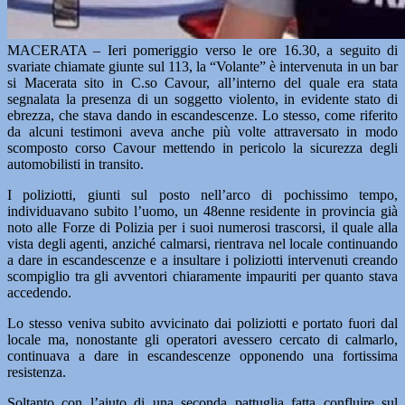
MACERATA – Ieri pomeriggio verso le ore 16.30, a seguito di
svariate chiamate giunte sul 113, la “Volante” è intervenuta in un bar
si Macerata sito in C.so Cavour, all’interno del quale era stata
segnalata la presenza di un soggetto violento, in evidente stato di
ebrezza, che stava dando in escandescenze. Lo stesso, come riferito
da alcuni testimoni aveva anche più volte attraversato in modo
scomposto corso Cavour mettendo in pericolo la sicurezza degli
automobilisti in transito.
I poliziotti, giunti sul posto nell’arco di pochissimo tempo,
individuavano subito l’uomo, un 48enne residente in provincia già
noto alle Forze di Polizia per i suoi numerosi trascorsi, il quale alla
vista degli agenti, anziché calmarsi, rientrava nel locale continuando
a dare in escandescenze e a insultare i poliziotti intervenuti creando
scompiglio tra gli avventori chiaramente impauriti per quanto stava
accedendo.
Lo stesso veniva subito avvicinato dai poliziotti e portato fuori dal
locale ma, nonostante gli operatori avessero cercato di calmarlo,
continuava a dare in escandescenze opponendo una fortissima
resistenza.
Soltanto con l’aiuto di una seconda pattuglia fatta confluire sul