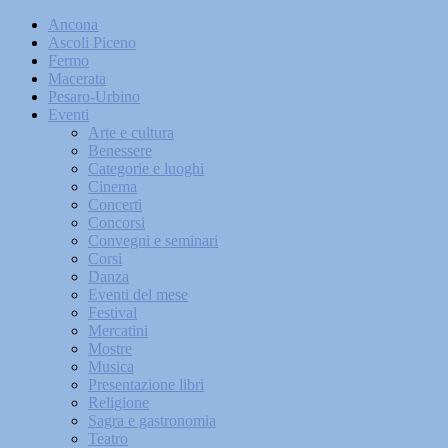
Ancona
Ascoli Piceno
Fermo
Macerata
Pesaro-Urbino
Eventi
Arte e cultura
Benessere
Categorie e luoghi
Cinema
Concerti
Concorsi
Convegni e seminari
Corsi
Danza
Eventi del mese
Festival
Mercatini
Mostre
Musica
Presentazione libri
Religione
Sagra e gastronomia
Teatro