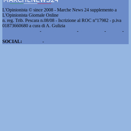
L'Opinionista © since 2008 - Marche News 24 supplemento a
L'Opinionista Giornale Online
n. reg. Trib. Pescara n.08/08 - Iscrizione al ROC n°17982 - p.iva
01873660680 a cura di A. Gulizia
Pubblicità e contatti
-
Notizie del giorno
-
Informazioni
-
Privacy
-
Cookie
SOCIAL:
Facebook
-
X