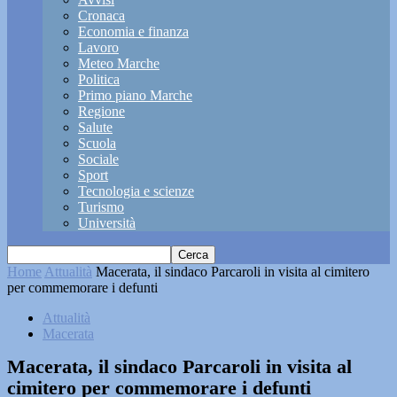
Cronaca
Economia e finanza
Lavoro
Meteo Marche
Politica
Primo piano Marche
Regione
Salute
Scuola
Sociale
Sport
Tecnologia e scienze
Turismo
Università
Home
Attualità
Macerata, il sindaco Parcaroli in visita al cimitero
per commemorare i defunti
Attualità
Macerata
Macerata, il sindaco Parcaroli in visita al
cimitero per commemorare i defunti