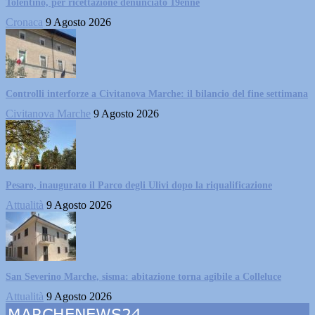
Tolentino, per ricettazione denunciato 19enne
Cronaca
9 Agosto 2026
Controlli interforze a Civitanova Marche: il bilancio del fine settimana
Civitanova Marche
9 Agosto 2026
Pesaro, inaugurato il Parco degli Ulivi dopo la riqualificazione
Attualità
9 Agosto 2026
San Severino Marche, sisma: abitazione torna agibile a Colleluce
Attualità
9 Agosto 2026