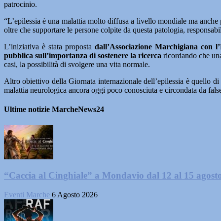
patrocinio.
“L’epilessia è una malattia molto diffusa a livello mondiale ma anche
oltre che supportare le persone colpite da questa patologia, responsabili
L’iniziativa è stata proposta
dall’Associazione Marchigiana con l’
pubblica sull’importanza di sostenere la ricerca
ricordando che una 
casi, la possibilità di svolgere una vita normale.
Altro obiettivo della Giornata internazionale dell’epilessia è quello d
malattia neurologica ancora oggi poco conosciuta e circondata da fals
Ultime notizie MarcheNews24
“Caccia al Cinghiale” a Mondavio dal 12 al 15 agost
Eventi Marche
6 Agosto 2026