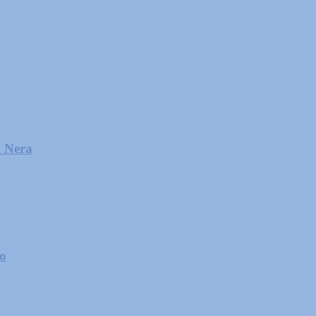
l Nera
zo