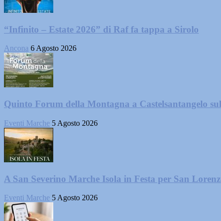
“Infinito – Estate 2026” di Raf fa tappa a Sirolo
Ancona
6 Agosto 2026
Quinto Forum della Montagna a Castelsantangelo su
Eventi Marche
5 Agosto 2026
A San Severino Marche Isola in Festa per San Loren
Eventi Marche
5 Agosto 2026