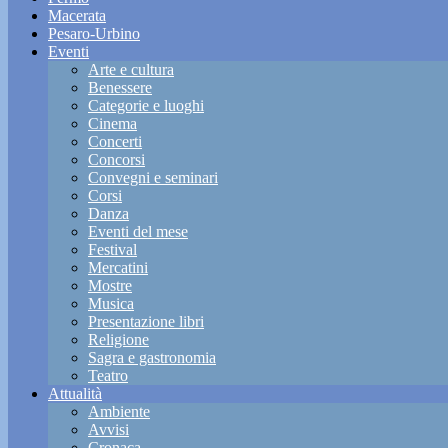
Macerata
Pesaro-Urbino
Eventi
Arte e cultura
Benessere
Categorie e luoghi
Cinema
Concerti
Concorsi
Convegni e seminari
Corsi
Danza
Eventi del mese
Festival
Mercatini
Mostre
Musica
Presentazione libri
Religione
Sagra e gastronomia
Teatro
Attualità
Ambiente
Avvisi
Cronaca