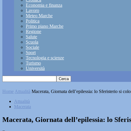
Economia e finanza
Lavoro
Meteo Marche
Politica
Primo piano Marche
Regione
Salute
Scuola
Sociale
Sport
Tecnologia e scienze
Turismo
Università
Home
Attualità
Macerata, Giornata dell’epilessia: lo Sferisterio si colo
Attualità
Macerata
Macerata, Giornata dell’epilessia: lo Sferis