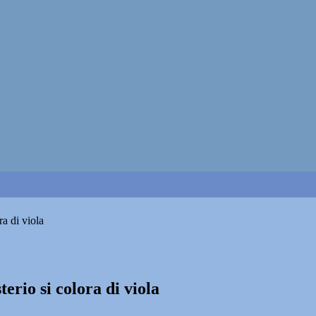
ra di viola
terio si colora di viola