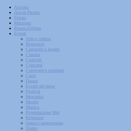
Ancona
Ascoli Piceno
Fermo
Macerata
Pesaro-Urbino
Eventi
Arte e cultura
Benessere
Categorie e luoghi
Cinema
Concerti
Concorsi
Convegni e seminari
Corsi
Danza
Eventi del mese
Festival
Mercatini
Mostre
Musica
Presentazione libri
Religione
Sagra e gastronomia
Teatro