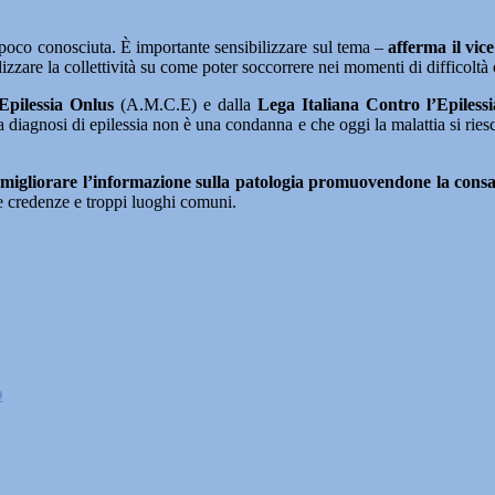
 poco conosciuta. È importante sensibilizzare sul tema –
afferma il vic
zzare la collettività su come poter soccorrere nei momenti di difficoltà c
Epilessia Onlus
(A.M.C.E) e dalla
Lega Italiana Contro l’Epiless
diagnosi di epilessia non è una condanna e che oggi la malattia si ries
i
migliorare l’informazione sulla patologia promuovendone la cons
e credenze e troppi luoghi comuni.
o