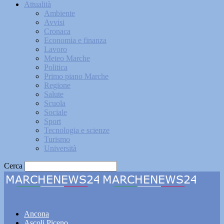
Attualità
Ambiente
Avvisi
Cronaca
Economia e finanza
Lavoro
Meteo Marche
Politica
Primo piano Marche
Regione
Salute
Scuola
Sociale
Sport
Tecnologia e scienze
Turismo
Università
Cerca
Marchenews24
Ancona
Ascoli Piceno