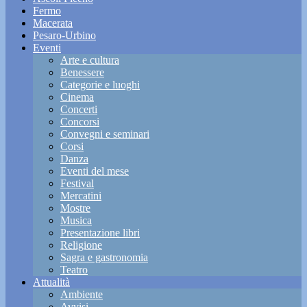
Fermo
Macerata
Pesaro-Urbino
Eventi
Arte e cultura
Benessere
Categorie e luoghi
Cinema
Concerti
Concorsi
Convegni e seminari
Corsi
Danza
Eventi del mese
Festival
Mercatini
Mostre
Musica
Presentazione libri
Religione
Sagra e gastronomia
Teatro
Attualità
Ambiente
Avvisi