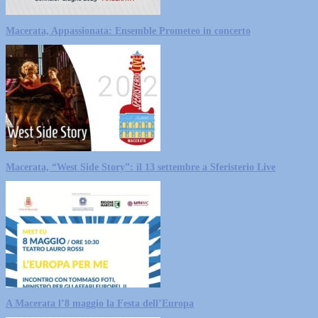
Macerata, Appassionata: Ensemble Prometeo in concerto
Macerata, “West Side Story”: il 13 settembre a Sferisterio Live
A Macerata l’8 maggio la Festa dell’Europa