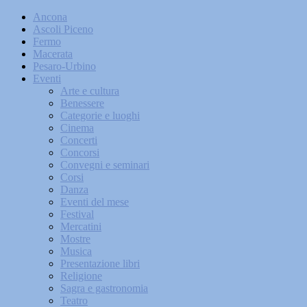
Ancona
Ascoli Piceno
Fermo
Macerata
Pesaro-Urbino
Eventi
Arte e cultura
Benessere
Categorie e luoghi
Cinema
Concerti
Concorsi
Convegni e seminari
Corsi
Danza
Eventi del mese
Festival
Mercatini
Mostre
Musica
Presentazione libri
Religione
Sagra e gastronomia
Teatro