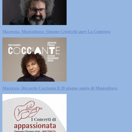
Macerata, Musicultura: Simone Cristicchi apre La Controra
Macerata, Riccardo Cocciante il 20 giugno ospite di Musicultura